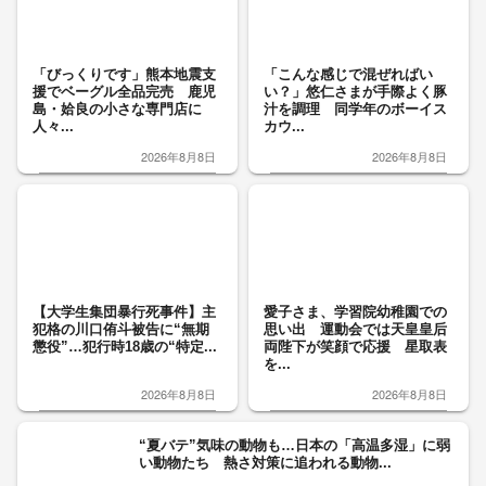
「びっくりです」熊本地震支
「こんな感じで混ぜればい
援でベーグル全品完売 鹿児
い？」悠仁さまが手際よく豚
島・姶良の小さな専門店に
汁を調理 同学年のボーイス
人々...
カウ...
2026年8月8日
2026年8月8日
【大学生集団暴行死事件】主
愛子さま、学習院幼稚園での
犯格の川口侑斗被告に“無期
思い出 運動会では天皇皇后
懲役”…犯行時18歳の“特定...
両陛下が笑顔で応援 星取表
を...
2026年8月8日
2026年8月8日
“夏バテ”気味の動物も…日本の「高温多湿」に弱
い動物たち 熱さ対策に追われる動物...