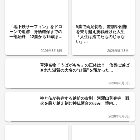
「地下鉄サーフィン」をドロ
5歳で両足切断、差別や困難
ーンで追跡 身柄確保までの
を乗り越え挑戦続けた人生
一部始終 12歳から15歳ま...
「人生は捨てたものじゃな
い」...
2026年8月8日
2026年8月8日
草津名物「うばがもち」の正体は？ 信長に滅ば
された滋賀の大名の“ひ孫”を預かった...
2026年8月8日
神と仏が共存する越前の古刹・河濯山芳春寺 戦
火を乗り越え刻む神仏習合の歩み 境内...
2026年8月8日