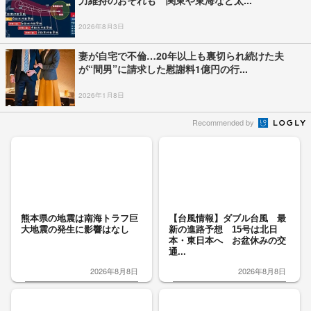
力維持のおそれも 関東や東海など太...
2026年8月3日
妻が自宅で不倫…20年以上も裏切られ続けた夫
が“間男”に請求した慰謝料1億円の行...
2026年1月8日
Recommended by
熊本県の地震は南海トラフ巨
【台風情報】ダブル台風 最
大地震の発生に影響はなし
新の進路予想 15号は北日
本・東日本へ お盆休みの交
通...
2026年8月8日
2026年8月8日