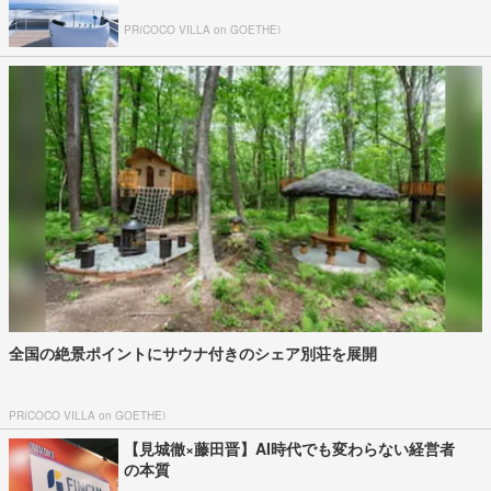
PR(COCO VILLA on GOETHE)
全国の絶景ポイントにサウナ付きのシェア別荘を展開
PR(COCO VILLA on GOETHE)
【見城徹×藤田晋】AI時代でも変わらない経営者
の本質