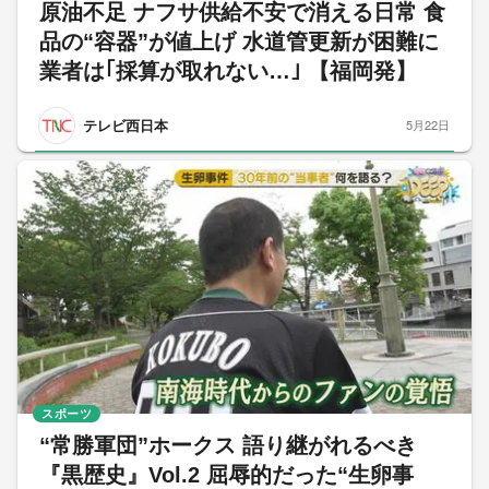
原油不足 ナフサ供給不安で消える日常 食
品の“容器”が値上げ 水道管更新が困難に
業者は｢採算が取れない…｣ 【福岡発】
テレビ西日本
5月22日
スポーツ
“常勝軍団”ホークス 語り継がれるべき
『黒歴史』Vol.2 屈辱的だった“生卵事