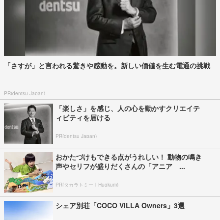
「さすが」と言われる驚きや感動を。新しい価値を生む電通の挑戦
PR(dentsu Japan)
「楽しさ」を感じ、人の心を動かすクリエイテ
ィビティを届ける
PR(dentsu Japan)
おかたづけもできる点がうれしい！ 動物の鳴き
声やセリフが盛りだくさんの「アニア ...
PR(タカラトミー｜Hugkum)
シェア別荘「COCO VILLA Owners」3選