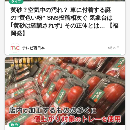
ライフ
黄砂？空気中の汚れ？ 車に付着する謎
の“黄色い粉” SNS投稿相次ぐ 気象台は
｢黄砂は確認されず｣ その正体とは… 【福
岡発】
テレビ西日本
5月22日
政治