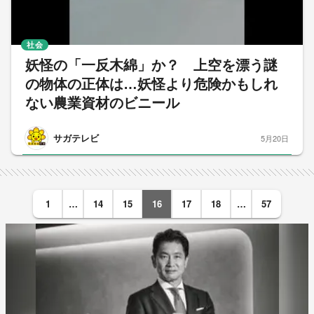
社会
妖怪の「一反木綿」か？ 上空を漂う謎
の物体の正体は…妖怪より危険かもしれ
ない農業資材のビニール
サガテレビ
5月20日
1
…
14
15
16
17
18
…
57