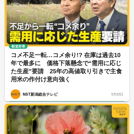
都道府県
コメ不足一転…コメ余り!? 在庫は過去10
年で最多に 価格下落懸念で“需用に応じ
た生産”要請 25年の高値取り引きで主食
用米の作付け意向強く
NST新潟総合テレビ
5月23日