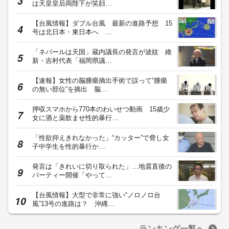
は天皇皇后両陛下が笑顔…
【台風情報】ダブル台風 最新の進路予想 15
号は北日本・東日本へ …
「ネパールは天国」蔵内議長の発言が波紋 維
新・吉村代表「福岡県議…
【速報】女性の脳腫瘍摘出手術で誤って“腫瘍
の無い部位”を摘出 脳…
押収スマホから770本のわいせつ動画 15歳少
女に酒と薬飲ませ性的暴行…
「性欲抑えきれなかった」“カッター”で脅し女
子中学生を性的暴行か…
発言は「きれいに切り取られた」…地震直後の
パーティー開催「やって…
【台風情報】大型で非常に強い“ノロノロ台
風”13号の進路は？ 沖縄…
ランキング一覧へ