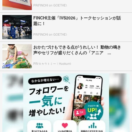
PR(FINCHI on GOETHE)
FINCHI主催「IVS2026」トークセッションが話
題に！
PR(FINCHI on GOETHE)
おかたづけもできる点がうれしい！ 動物の鳴き
声やセリフが盛りだくさんの「アニア ...
PR(タカラトミー｜Hugkum)