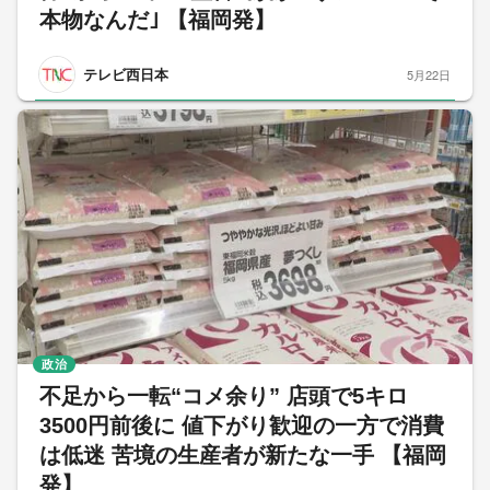
本物なんだ｣ 【福岡発】
テレビ西日本
5月22日
政治
不足から一転“コメ余り” 店頭で5キロ
3500円前後に 値下がり歓迎の一方で消費
は低迷 苦境の生産者が新たな一手 【福岡
発】