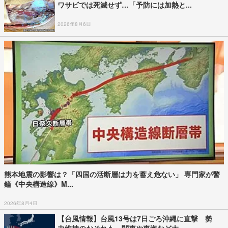
ワサビでは死滅せず…「予防には加熱と...
2026年8月6日
熊本地震の影響は？「四国の活断層は力を蓄え危ない」 専門家が警
鐘《中央構造線》M...
2026年8月4日
【台風情報】台風13号は7日ごろ沖縄に直撃 勢