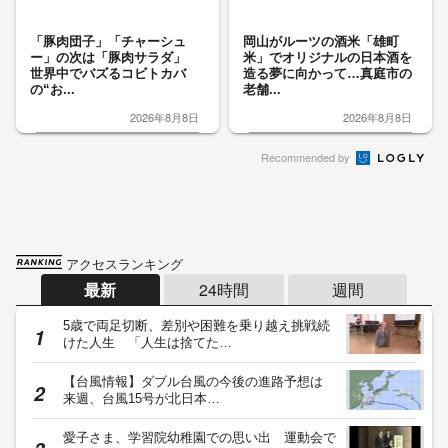
「豚肉団子」「チャーシュ
岡山がルーツの酒米「雄町
ー」の次は「豚肉サラダ」
米」でオリジナルの日本酒を
世界中でバズるコビトカバ
造る夢に向かって…真庭市の
の“お...
老舗...
2026年8月8日
2026年8月8日
Recommended by
アクセスランキング
最新
24時間
週間
5歳で両足切断、差別や困難を乗り越え挑戦続
けた人生 「人生は捨てた…
【台風情報】ダブル台風の今後の進路予想は
来週、台風15号が北日本…
愛子さま、学習院幼稚園での思い出 運動会で