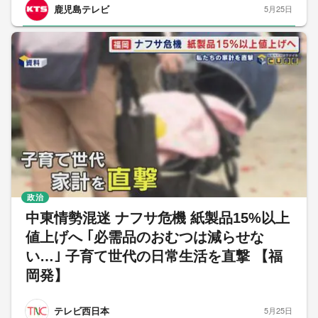
鹿児島テレビ
5月25日
政治
中東情勢混迷 ナフサ危機 紙製品15%以上
値上げへ ｢必需品のおむつは減らせな
い…｣ 子育て世代の日常生活を直撃 【福
岡発】
テレビ西日本
5月25日