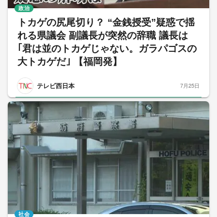
政治
トカゲの尻尾切り？ “金銭授受”疑惑で揺
れる県議会 副議長が突然の辞職 議長は
｢君は並のトカゲじゃない。ガラパゴスの
大トカゲだ｣ 【福岡発】
テレビ西日本
7月25日
社会