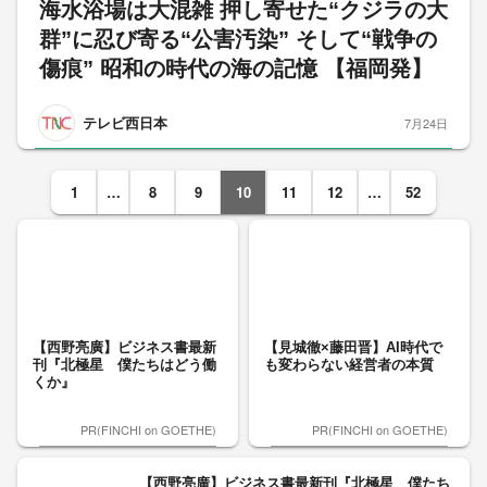
海水浴場は大混雑 押し寄せた“クジラの大
群”に忍び寄る“公害汚染” そして“戦争の
傷痕” 昭和の時代の海の記憶 【福岡発】
テレビ西日本
7月24日
1
…
8
9
10
11
12
…
52
【西野亮廣】ビジネス書最新
【見城徹×藤田晋】AI時代で
刊『北極星 僕たちはどう働
も変わらない経営者の本質
くか』
PR(FINCHI on GOETHE)
PR(FINCHI on GOETHE)
【西野亮廣】ビジネス書最新刊『北極星 僕たち