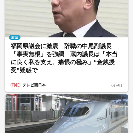
政治
福岡県議会に激震 辞職の中尾副議長
「事実無根」を強調 蔵内議長は「本当
に良く私を支え、痛恨の極み」“金銭授
受”疑惑で
テレビ西日本
7月24日