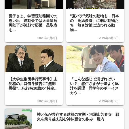
愛子さま、学習院幼稚園での
“夏バテ”気味の動物も…日本
思い出 運動会では天皇皇后
の「高温多湿」に弱い動物た
両陛下が笑顔で応援 星取表
ち 熱さ対策に追われる動
を...
物...
2026年8月8日
2026年8月8日
【大学生集団暴行死事件】主
「こんな感じで混ぜればい
犯格の川口侑斗被告に“無期
い？」悠仁さまが手際よく豚
懲役”…犯行時18歳の“特定...
汁を調理 同学年のボーイス
カウ...
2026年8月8日
2026年8月8日
神と仏が共存する越前の古刹・河濯山芳春寺 戦
火を乗り越え刻む神仏習合の歩み 境内...