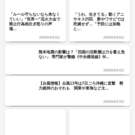
「ルール守らないなら来なく
「うわ、生きてる」動くアニ
ていい」“世界一”花火大会で
サキス25匹 酢やワサビでは
禁止行為相次ぎ怒りの声
死滅せず…「予防には加熱
場...
と...
2026年8月3日
2026年8月6日
熊本地震の影響は？「四国の活断層は力を蓄え危
ない」 専門家が警鐘《中央構造線》M...
2026年8月4日
【台風情報】台風13号は7日ごろ沖縄に直撃 勢
力維持のおそれも 関東や東海など太...
2026年8月3日