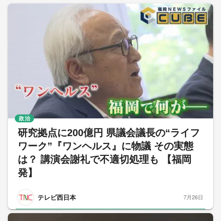
政治
研究拠点に200億円 県議会議長の“ライフ
ワーク”『ワンヘルス』に物議 その実態
は？ 講演会謝礼で不適切処理も 【福岡
発】
テレビ西日本
7月26日