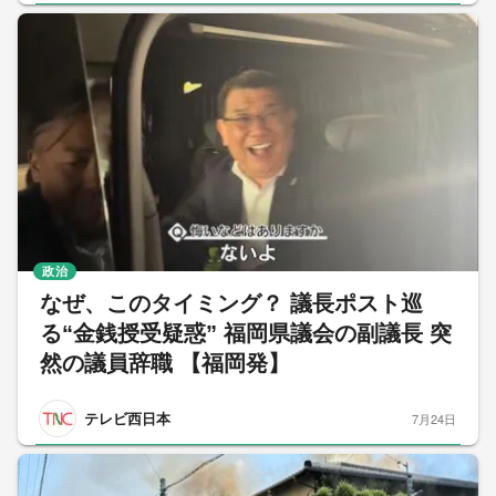
政治
なぜ、このタイミング？ 議長ポスト巡
る“金銭授受疑惑” 福岡県議会の副議長 突
然の議員辞職 【福岡発】
テレビ西日本
7月24日