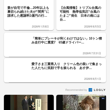
妻が自宅で不倫…20年以上も
【台風情報】トリプル台風の
裏切られ続けた夫が“間男”に
可能性 熱帯低気圧“台風の
請求した慰謝料1億円の行...
たまご”発生 日本の南には
台...
2026年1月8日
2026年8月5日
「簡単にブレーキが利くわけではない」10トン積
み走行中に震度7 65歳ドライバー...
2026年7月31日
愛子さま三重県入り クリーム色の装いで集まっ
た人たちに笑顔で手を振られる あす伊...
2026年8月1日
Recommended by