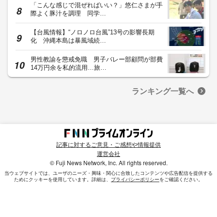
「こんな感じで混ぜればいい？」悠仁さまが手
際よく豚汁を調理 同学…
【台風情報】“ノロノロ台風”13号の影響長期
化 沖縄本島は暴風域続…
男性教諭を懲戒免職 男子バレー部顧問が部費
14万円余を私的流用…旅…
ランキング一覧へ
記事に対するご意見・ご感想や情報提供
運営会社
© Fuji News Network, Inc. All rights reserved.
当ウェブサイトでは、ユーザのニーズ・興味・関⼼に合致したコンテンツや広告配信を提供する
ためにクッキーを使⽤しています。詳細は、
プライバシーポリシー
をご確認ください。