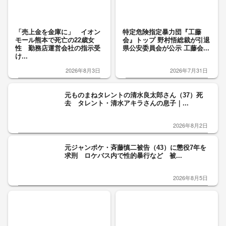
「売上金を金庫に」 イオン
特定危険指定暴力団『工藤
モール熊本で死亡の22歳女
会』トップ 野村悟総裁が引退
性 勤務店運営会社の指示受
県公安委員会が公示 工藤会...
け...
2026年8月3日
2026年7月31日
元ものまねタレントの清水良太郎さん（37）死
去 タレント・清水アキラさんの息子｜...
2026年8月2日
元ジャンポケ・斉藤慎二被告（43）に懲役7年を
求刑 ロケバス内で性的暴行など 被...
2026年8月5日