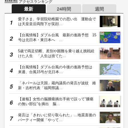
アクセスランキング
最新
24時間
週間
愛子さま、学習院幼稚園での思い出 運動会で
は天皇皇后両陛下が笑顔…
【台風情報】ダブル台風 最新の進路予想 15
号は北日本・東日本へ …
5歳で両足切断、差別や困難を乗り越え挑戦続
けた人生 「人生は捨てた…
【台風情報】ダブル台風の今後の進路予想は
来週、台風15号が北日本…
「ネパールは天国」蔵内議長の発言が波紋 維
新・吉村代表「福岡県議…
【速報】女性の脳腫瘍摘出手術で誤って“腫瘍
の無い部位”を摘出 脳…
発言は「きれいに切り取られた」…地震直後の
パーティー開催「やって…