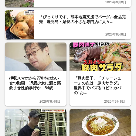
2026年8月8日
「びっくりです」熊本地震支援でベーグル全品完
売 鹿児島・姶良の小さな専門店に人々...
2026年8月8日
押収スマホから770本のわい
「豚肉団子」「チャーシュ
せつ動画 15歳少女に酒と薬
ー」の次は「豚肉サラダ」
飲ませ性的暴行か 54歳...
世界中でバズるコビトカバ
の“お...
2026年8月8日
2026年8月8日