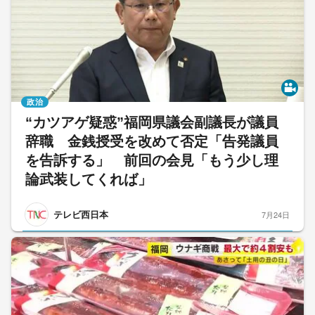
政治
“カツアゲ疑惑”福岡県議会副議長が議員
辞職 金銭授受を改めて否定「告発議員
を告訴する」 前回の会見「もう少し理
論武装してくれば」
テレビ西日本
7月24日