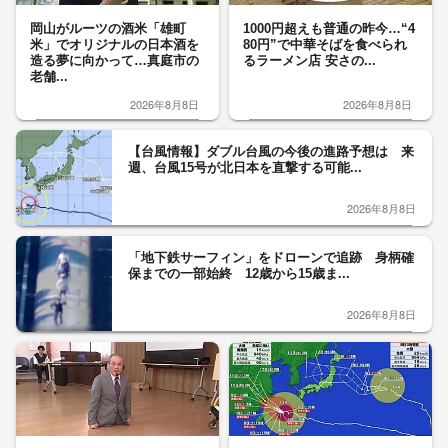
岡山がルーツの酒米「雄町
1000円超えも普通の昨今…“4
米」でオリジナルの日本酒を
80円”で中華そばを食べられ
造る夢に向かって…真庭市の
るラーメン店 安さの...
老舗...
2026年8月8日
2026年8月8日
【台風情報】ダブル台風の今後の進路予想は 来
週、台風15号が北日本を直撃する可能...
2026年8月8日
「地下鉄サーフィン」をドローンで追跡 身柄確
保までの一部始終 12歳から15歳ま...
2026年8月8日