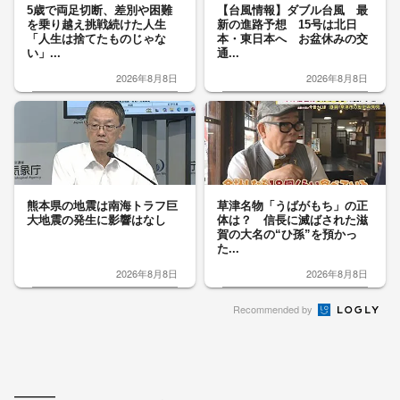
5歳で両足切断、差別や困難
【台風情報】ダブル台風 最
を乗り越え挑戦続けた人生
新の進路予想 15号は北日
「人生は捨てたものじゃな
本・東日本へ お盆休みの交
い」...
通...
2026年8月8日
2026年8月8日
熊本県の地震は南海トラフ巨
草津名物「うばがもち」の正
大地震の発生に影響はなし
体は？ 信長に滅ばされた滋
賀の大名の“ひ孫”を預かっ
た...
2026年8月8日
2026年8月8日
Recommended by