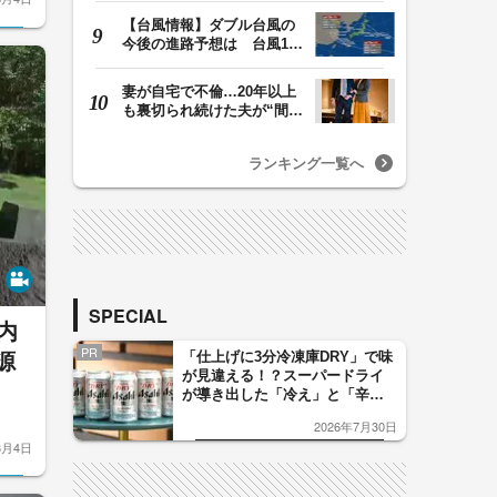
【台風情報】ダブル台風の
今後の進路予想は 台風13
号は9日（日）午後…
妻が自宅で不倫…20年以上
も裏切られ続けた夫が“間
男”に請求した慰…
ランキング一覧へ
SPECIAL
内
PR
「仕上げに3分冷凍庫DRY」で味
源
が見違える！？スーパードライ
が導き出した「冷え」と「辛
口」のおいしい関係 青く変化
2026年7月30日
した「辛口カーブ」が飲み頃の
8月4日
サイン！