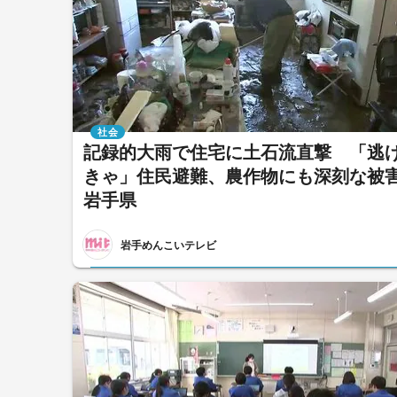
社会
記録的大雨で住宅に土石流直撃 「逃
きゃ」住民避難、農作物にも深刻な
岩手県
岩手めんこいテレビ