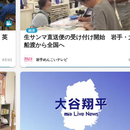
経済
・英
生サンマ直送便の受け付け開始 岩手・
船渡から全国へ
岩手めんこいテレビ
8月3日