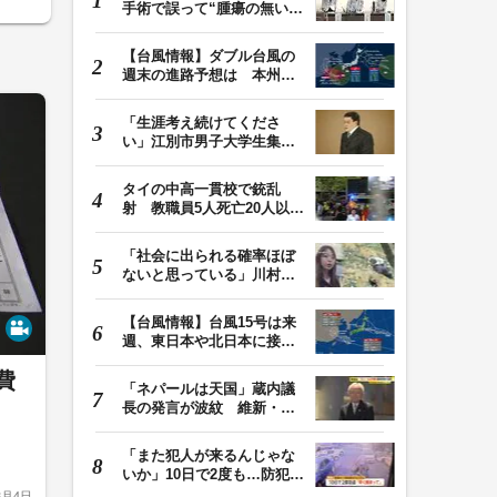
手術で誤って“腫瘍の無い部
位”を摘出 脳…
【台風情報】ダブル台風の
週末の進路予想は 本州は
土曜晴れも日曜は…
「生涯考え続けてくださ
い」江別市男子大学生集団
暴行死 主犯格・当…
タイの中高一貫校で銃乱
射 教職員5人死亡20人以上
けが 容疑者の14歳…
「社会に出られる確率ほぼ
ないと思っている」川村葉
音被告に無期懲役…
【台風情報】台風15号は来
週、東日本や北日本に接近
か お盆期間中の…
費
「ネパールは天国」蔵内議
長の発言が波紋 維新・吉
村代表「福岡県議…
「また犯人が来るんじゃな
いか」10日で2度も…防犯カ
メラが捉えた“タ…
8月4日