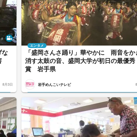
エンタメ
げな
「盛岡さんさ踊り」華やかに 雨音をか
被害
消す太鼓の音、盛岡大学が初日の最優秀
賞 岩手県
岩手めんこいテレビ
8月3日