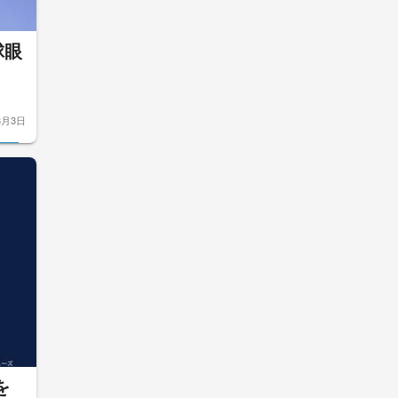
球眼
8月3日
を