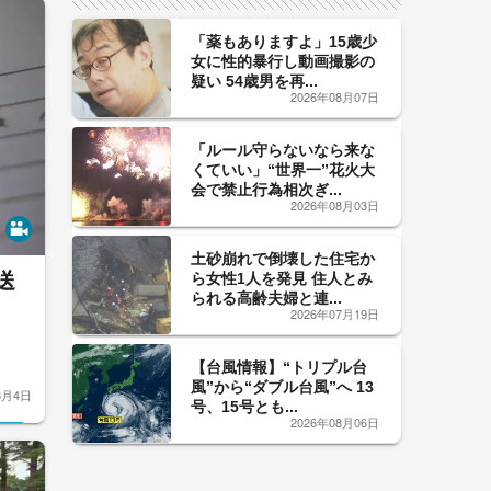
「薬もありますよ」15歳少
女に性的暴行し動画撮影の
疑い 54歳男を再...
2026年08月07日
「ルール守らないなら来な
くていい」“世界一”花火大
会で禁止行為相次ぎ...
2026年08月03日
土砂崩れで倒壊した住宅か
送
ら女性1人を発見 住人とみ
られる高齢夫婦と連...
2026年07月19日
【台風情報】“トリプル台
風”から“ダブル台風”へ 13
8月4日
号、15号とも...
2026年08月06日