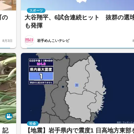
スポーツ
町の
大谷翔平、6試合連続ヒット 抜群の選
も発揮
岩手めんこいテレビ
8月3日
社会
 記
【地震】岩手県内で震度1 日高地方東部