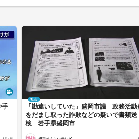
社会
や手
「勘違いしていた」盛岡市議 政務活動
をだまし取った詐欺などの疑いで書類送
検 岩手県盛岡市
岩手めんこいテレビ
8月4日