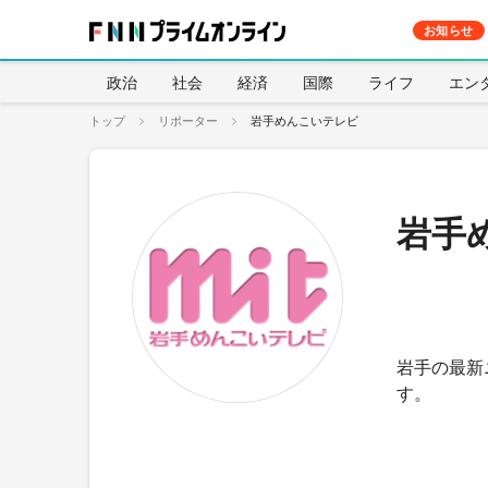
お知らせ
政治
社会
経済
国際
ライフ
エン
トップ
リポーター
岩手めんこいテレビ
岩手
岩手の最新
す。