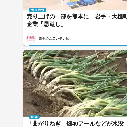
都道府県
売り上げの一部を熊本に 岩手・大槌
企業「恩返し」
岩手めんこいテレビ
社会
「曲がりねぎ」畑40アールなどが水没