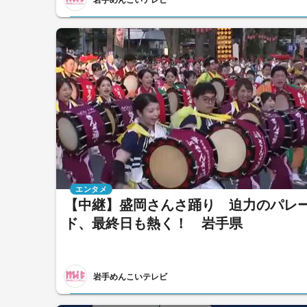
エンタメ
【中継】盛岡さんさ踊り 迫力のパレ
ド、最終日も熱く！ 岩手県
岩手めんこいテレビ