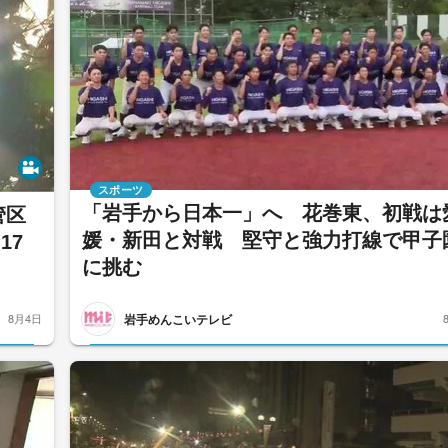
スポーツ
「岩手から日本一」へ 花巻東、初戦は
管区
媛・新田と対戦 堅守と強力打線で甲子
17
に挑む
岩手めんこいテレビ
8月4日