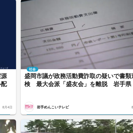
社会
震源
盛岡市議が政務活動費詐取の疑いで書類
心配
検 最大会派「盛友会」を離脱 岩手県
岩手めんこいテレビ
8月4日