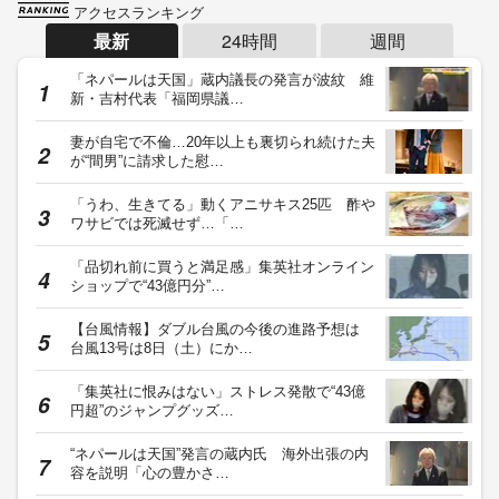
アクセスランキング
最新
24時間
週間
「ネパールは天国」蔵内議長の発言が波紋 維
新・吉村代表「福岡県議…
妻が自宅で不倫…20年以上も裏切られ続けた夫
が“間男”に請求した慰…
「うわ、生きてる」動くアニサキス25匹 酢や
ワサビでは死滅せず…「…
「品切れ前に買うと満足感」集英社オンライン
ショップで“43億円分”…
【台風情報】ダブル台風の今後の進路予想は
台風13号は8日（土）にか…
「集英社に恨みはない」ストレス発散で“43億
円超”のジャンプグッズ…
“ネパールは天国”発言の蔵内氏 海外出張の内
容を説明「心の豊かさ…