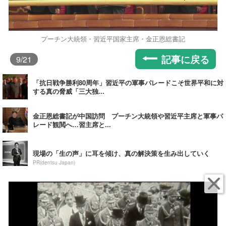
プーチン大統領・習近平国家主席・金正恩総書記
記事に戻る
9
/21
「抗日戦争勝利80周年」習近平の軍事パレードこそ世界平和に対
する真の脅威「三大独...
金正恩総書記が中国訪問 プーチン大統領や習近平主席と軍事パ
レード観閲へ…習主席と...
現場の「生の声」に耳を傾け、真の解決策を生み出していく
PR(dentsu Japan)