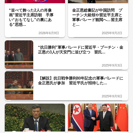
“並べて飾った2人の肖像
金正恩総書記が中国訪問 プ
画”習近平主席訪朝 手厚
ーチン大統領や習近平主席と
い“おもてなし”の裏にあ
軍事パレード観閲へ…習主席
る“思惑...
と...
2026年6月9日
2025年9月2日
“抗日勝利”軍事パレードに習近平・プーチン・金
正恩の3人が天安門に並び立つ 習氏...
2025年9月3日
【解説】抗日戦争勝利80年記念の軍事パレードに
金正恩氏が参加 習近平氏が招待した...
2025年9月9日