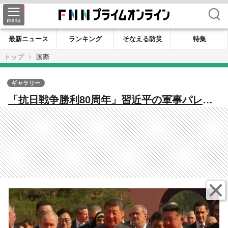
検索
最新ニュース
ランキング
そなえる防災
特集
トップ
国際
ギャラリー
「抗日戦争勝利80周年」習近平の軍事パレー
ドこそ世界平和に対する真の脅威「三大独裁
国」習近平・プーチン・金正恩集結に浮かび
上がる新時代の「枢軸国」