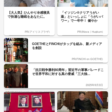
【大人気】ひんやり冷感寝具
「イソジン®クリアうがい
で快適な睡眠をあなたに。
薬」といっしょに「うがいパ
ワー」で一年中！ 健やか
PR(アイリスプラザ)
PR(iNova｜Hugkum)
GOETHEとFINCHIがタッグを組み、新メディア
を創設
PR(FINCHI on GOETHE)
「抗日戦争勝利80周年」習近平の軍事パレードこ
そ世界平和に対する真の脅威「三大独...
2025年9月3日