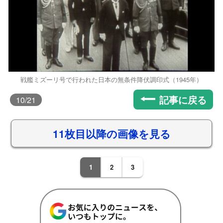
戦艦ミズーリ号で行われた日本の無条件降伏調印式（1945年）
記事に戻る
10
/21
11枚目以降の画像を見る
1
2
3