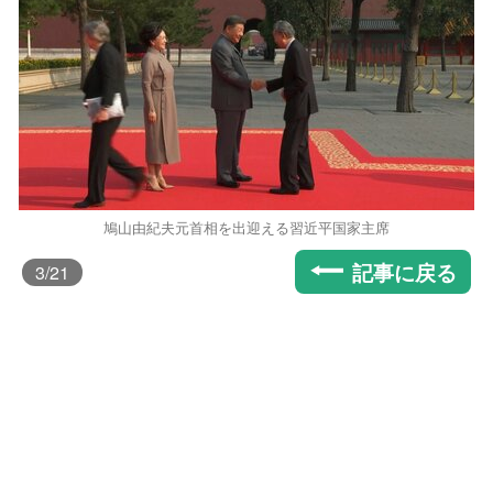
鳩山由紀夫元首相を出迎える習近平国家主席
記事に戻る
3
/21