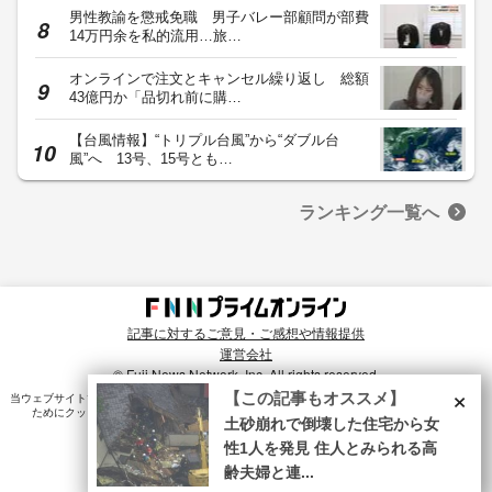
男性教諭を懲戒免職 男子バレー部顧問が部費
14万円余を私的流用…旅…
オンラインで注文とキャンセル繰り返し 総額
43億円か「品切れ前に購…
【台風情報】“トリプル台風”から“ダブル台
風”へ 13号、15号とも…
ランキング一覧へ
記事に対するご意見・ご感想や情報提供
運営会社
© Fuji News Network, Inc. All rights reserved.
×
【この記事もオススメ】
当ウェブサイトでは、ユーザのニーズ・興味・関⼼に合致したコンテンツや広告配信を提供する
ためにクッキーを使⽤しています。詳細は、
プライバシーポリシー
をご確認ください。
土砂崩れで倒壊した住宅から女
性1人を発見 住人とみられる高
齢夫婦と連...