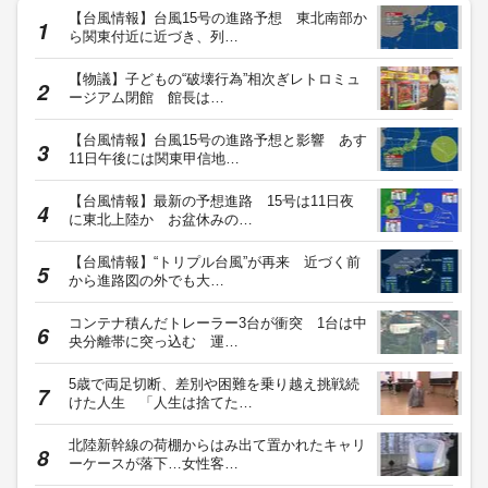
【台風情報】台風15号の進路予想 東北南部か
ら関東付近に近づき、列…
【物議】子どもの“破壊行為”相次ぎレトロミュ
ージアム閉館 館長は…
【台風情報】台風15号の進路予想と影響 あす
11日午後には関東甲信地…
【台風情報】最新の予想進路 15号は11日夜
に東北上陸か お盆休みの…
【台風情報】“トリプル台風”が再来 近づく前
から進路図の外でも大…
コンテナ積んだトレーラー3台が衝突 1台は中
央分離帯に突っ込む 運…
5歳で両足切断、差別や困難を乗り越え挑戦続
けた人生 「人生は捨てた…
北陸新幹線の荷棚からはみ出て置かれたキャリ
ーケースが落下…女性客…