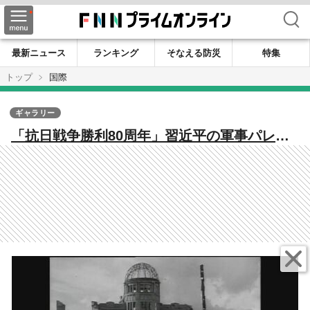
検索
最新ニュース
ランキング
そなえる防災
特集
トップ
国際
ギャラリー
「抗日戦争勝利80周年」習近平の軍事パレー
ドこそ世界平和に対する真の脅威「三大独裁
国」習近平・プーチン・金正恩集結に浮かび
上がる新時代の「枢軸国」