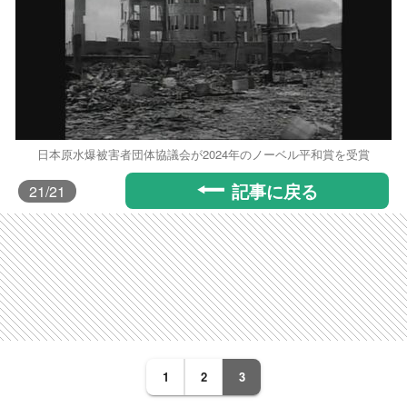
日本原水爆被害者団体協議会が2024年のノーベル平和賞を受賞
記事に戻る
21
/21
1
2
3