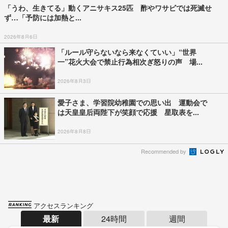
「うわ、生きてる」動くアニサキス25匹 酢やワサビでは死滅せ
ず…「予防には加熱と...
2026年8月6日
「ルール守らないなら来なくていい」“世界
一”花火大会で禁止行為相次ぎ怒りの声 場...
2026年8月3日
愛子さま、学習院幼稚園での思い出 運動会で
は天皇皇后両陛下が笑顔で応援 星取表を...
2026年8月8日
Recommended by
アクセスランキング
最新
24時間
週間