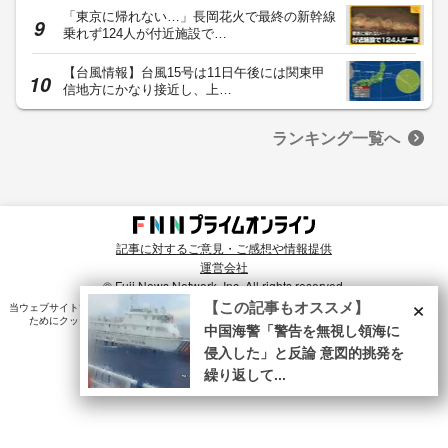
「東京に帰れない…」長岡花火で最終の新幹線
乗れず124人が付近施設で…
【台風情報】台風15号は11日午後には関東甲
信地方にかなり接近し、上…
ランキング一覧へ
記事に対するご意見・ご感想や情報提供
運営会社
© Fuji News Network, Inc. All rights reserved.
×
【この記事もオススメ】
当ウェブサイトでは、ユーザのニーズ・興味・関⼼に合致したコンテンツや広告配信を提供する
ためにクッキーを使⽤しています。詳細は、
プライバシーポリシー
をご確認ください。
中国海警「警告を無視し領海に
侵入した」と反論 意図的挑発を
繰り返して...