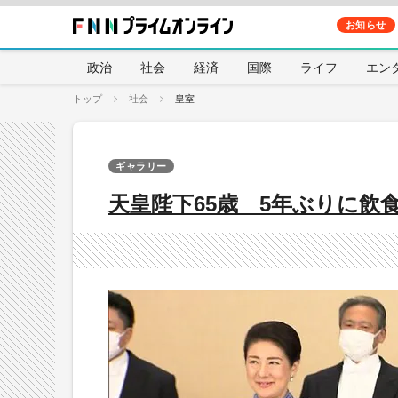
お知らせ
政治
社会
経済
国際
ライフ
エン
トップ
社会
皇室
ギャラリー
天皇陛下65歳 5年ぶりに飲