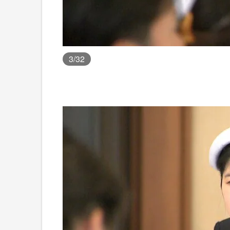
3
/32