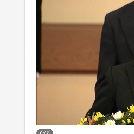
6
/32