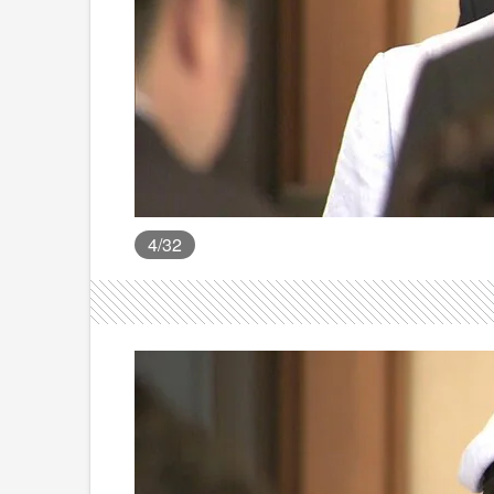
4
/32