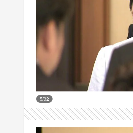
5
/32