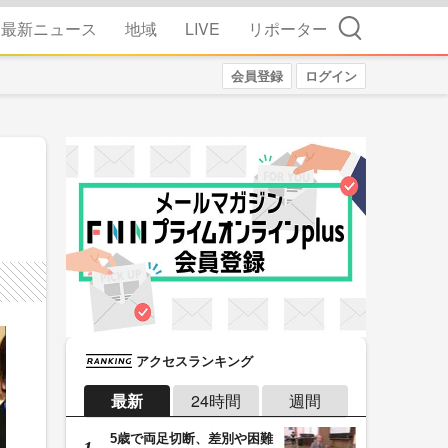
検索
最新ニュース
地域
LIVE
リポーター
会員登録
ログイン
アクセスランキング
最新
24時間
週間
5歳で両足切断、差別や困難