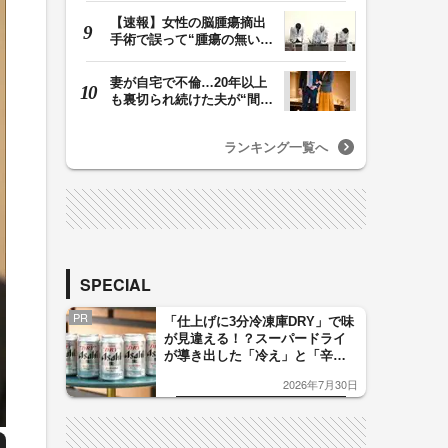
【速報】女性の脳腫瘍摘出
手術で誤って“腫瘍の無い部
位”を摘出 脳…
妻が自宅で不倫…20年以上
も裏切られ続けた夫が“間
男”に請求した慰…
ランキング一覧へ
SPECIAL
PR
「仕上げに3分冷凍庫DRY」で味
が見違える！？スーパードライ
が導き出した「冷え」と「辛
口」のおいしい関係 青く変化
2026年7月30日
した「辛口カーブ」が飲み頃の
サイン！