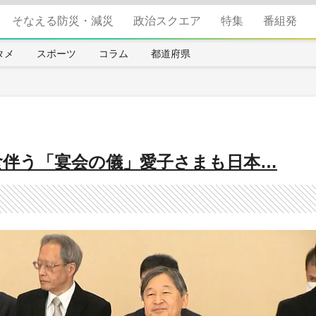
そなえる防災・減災
政治スクエア
特集
番組発
タメ
スポーツ
コラム
都道府県
食伴う「宴会の儀」愛子さまも日本…