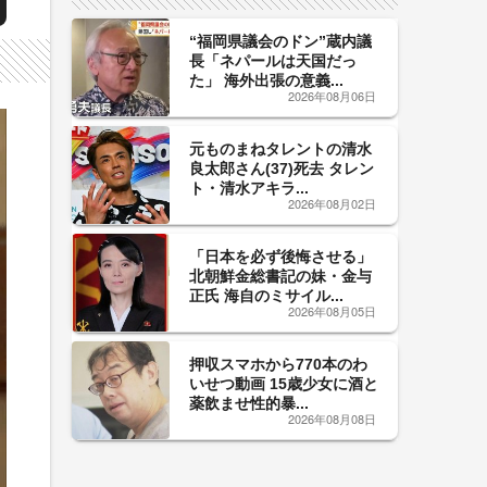
“福岡県議会のドン”蔵内議
長「ネパールは天国だっ
た」 海外出張の意義...
2026年08月06日
元ものまねタレントの清水
良太郎さん(37)死去 タレン
ト・清水アキラ...
2026年08月02日
「日本を必ず後悔させる」
北朝鮮金総書記の妹・金与
正氏 海自のミサイル...
2026年08月05日
押収スマホから770本のわ
いせつ動画 15歳少女に酒と
薬飲ませ性的暴...
2026年08月08日