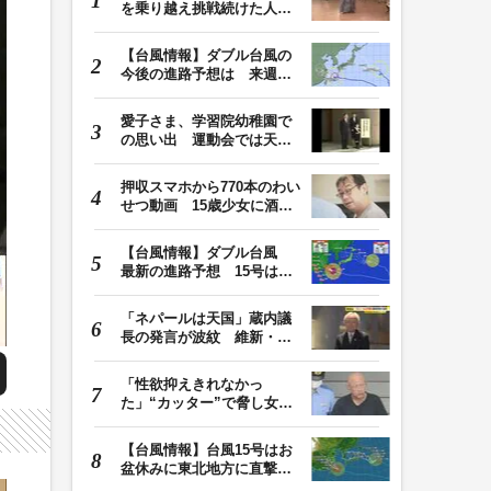
を乗り越え挑戦続けた人
生 「人生は捨てた…
【台風情報】ダブル台風の
今後の進路予想は 来週、
台風15号が北日本…
愛子さま、学習院幼稚園で
の思い出 運動会では天皇
皇后両陛下が笑顔…
押収スマホから770本のわい
せつ動画 15歳少女に酒と
薬飲ませ性的暴行…
【台風情報】ダブル台風
最新の進路予想 15号は北
日本・東日本へ …
「ネパールは天国」蔵内議
長の発言が波紋 維新・吉
村代表「福岡県議…
「性欲抑えきれなかっ
た」“カッター”で脅し女子
中学生を性的暴行か…
【台風情報】台風15号はお
盆休みに東北地方に直撃す
る恐れ 関東も影…