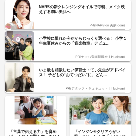
NARSの新クレンジングオイルで毎朝、メイク映
えする潤い美肌へ
PR(NARS on 美的.com)
小学校に慣れた今だからじっくり選べる！ 小学１
年生夏休みからの「音楽教室」デビュ...
PR(ヤマハ音楽振興会｜HugKum)
いま最も相談したい保育士・てぃ先生がアドバイ
ス！ 子どもの“おてつだい”に、どん...
PR(アタック・キュキュット｜Hugkum)
「言葉で伝える力」を育め
「イソジン®クリアうがい