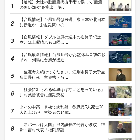
【速報】女性の脳腫瘍摘出手術で誤って“腫瘍
の無い部位”を摘出 脳…
【台風情報】台風15号は来週、東日本や北日本
に接近か お盆期間中の…
【台風情報】ダブル台風の週末の進路予想は
本州は土曜晴れも日曜は…
【台風最新情報】台風15号がお盆休み直撃のお
それ 列島に台風が接近…
「生涯考え続けてください」江別市男子大学生
集団暴行死 主犯格・当…
「社会に出られる確率ほぼないと思っている」
川村葉音被告に無期懲役…
タイの中高一貫校で銃乱射 教職員5人死亡20
人以上けが 容疑者の14歳…
「ネパールは天国」蔵内議長の発言が波紋 維
新・吉村代表「福岡県議…