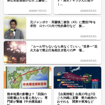
県公安委員会が公示 工藤会...
ト・清水アキラさんの息子
｜...
2026年7月31日
2026年8月2日
元ジャンポケ・斉藤慎二被告（43）に懲役7年を
求刑 ロケバス内で性的暴行など 被...
2026年8月5日
「ルール守らないなら来なくていい」“世界一”花
火大会で禁止行為相次ぎ怒りの声 場...
2026年8月3日
熊本地震の影響は？「四国の
【台風情報】台風13号は7日
活断層は力を蓄え危ない」 専
ごろ沖縄に直撃 勢力維持の
門家が警鐘《中央構造線》
おそれも 関東や東海など