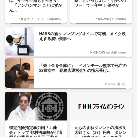
ば、イヤイヤ期もすっきり！
薬」といっしょに「うがいパ
「アンパンマン ことばずか
ワー」で一年中！ 健やか
ん...
PR(セガフェイブ｜HugKum)
PR(iNova｜Hugkum)
NARSの新クレンジングオイルで毎朝、メイク映
えする潤い美肌へ
PR(NARS on 美的.com)
「売上金を金庫に」 イオンモール熊本で死亡の
22歳女性 勤務店運営会社の指示受け...
2026年8月3日
特定危険指定暴力団『工藤
元ものまねタレントの清水良
会』トップ 野村悟総裁が引退
太郎さん（37）死去 タレン