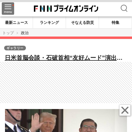
検索
最新ニュース
ランキング
そなえる防災
特集
トップ
政治
ギャラリー
日米首脳会談・石破首相“友好ムード”演出…
トランプ米大統領“よいしょ”発言も 橋下徹
氏「石破さんの泥臭さがトランプさんにウケ
た」