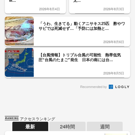
M...
太...
2026年8月4日
2026年8月3日
「うわ、生きてる」動くアニサキス25匹 酢やワ
サビでは死滅せず…「予防には加熱と...
2026年8月6日
【台風情報】トリプル台風の可能性 熱帯低気
圧“台風のたまご”発生 日本の南には台...
2026年8月5日
Recommended by
アクセスランキング
最新
24時間
週間