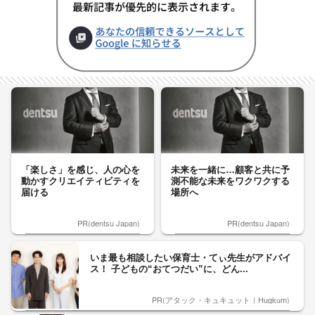
「楽しさ」を感じ、人の心を
未来を一緒に…顧客と共に予
動かすクリエイティビティを
測不能な未来をワクワクする
届ける
場所へ
PR(dentsu Japan)
PR(dentsu Japan)
いま最も相談したい保育士・てぃ先生がアドバイ
ス！ 子どもの“おてつだい”に、どん...
PR(アタック・キュキュット｜Hugkum)