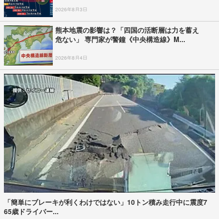
2026年8月3日
熊本地震の影響は？「四国の活断層は力を蓄え
危ない」 専門家が警鐘《中央構造線》M...
2026年8月4日
「簡単にブレーキが利くわけではない」10トン積み走行中に震度7
65歳ドライバー...