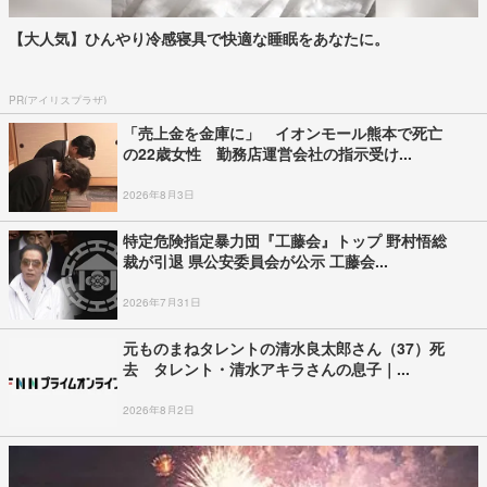
【大人気】ひんやり冷感寝具で快適な睡眠をあなたに。
PR(アイリスプラザ)
「売上金を金庫に」 イオンモール熊本で死亡
の22歳女性 勤務店運営会社の指示受け...
2026年8月3日
特定危険指定暴力団『工藤会』トップ 野村悟総
裁が引退 県公安委員会が公示 工藤会...
2026年7月31日
元ものまねタレントの清水良太郎さん（37）死
去 タレント・清水アキラさんの息子｜...
2026年8月2日