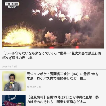
「ルール守らないなら来なくていい」“世界一”花火大会で禁止行為
相次ぎ怒りの声 場...
2026年8月3日
元ジャンポケ・斉藤慎二被告（43）に懲役7年を
求刑 ロケバス内で性的暴行など 被...
2026年8月5日
【台風情報】台風13号は7日ごろ沖縄に直撃 勢
力維持のおそれも 関東や東海など太...