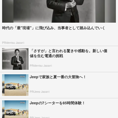
時代の「最"現場"」に飛び込み、当事者として踏み込んでいく
PR(dentsu Japan)
「さすが」と言われる驚きや感動を。新しい価
値を生む電通の挑戦
PR(dentsu Japan)
Jeepで家族と夏一番の大冒険へ！
PR(Jeep Japan)
Jeepの7シーターを85時間体験！
PR(Jeep Japan)