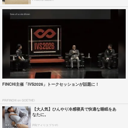
FINCHI主催「IVS2026」トークセッションが話題に！
PR(FINCHI on GOETHE)
【大人気】ひんやり冷感寝具で快適な睡眠をあ
なたに。
PR(アイリスプラザ)