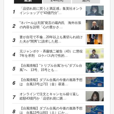
「品切れ前に買うと満足感」集英社オンラ
インショップで“43億円分”…
“ネパールは天国”発言の蔵内氏 海外出張
の内容を説明「心の豊かさ…
妻が自宅で不倫…20年以上も裏切られ続け
た夫が“間男”に請求した慰…
元ジャンポケ・斉藤慎二被告（43）に懲役
7年を求刑 ロケバス内で性的…
【台風情報】“トリプル台風”から“ダブル台
風”へ 13号、15号とも…
【台風情報】ダブル台風の今後の進路予想
は 台風13号は7日（金）昼過…
オンラインで注文とキャンセル繰り返し
総額43億円か「品切れ前に購…
【台風情報】ダブル台風の今後の進路予想
は 台風13号は8日（土）にか…