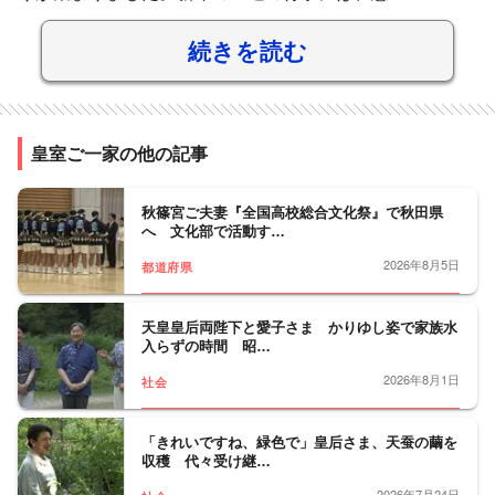
続きを読む
皇室ご一家の他の記事
秋篠宮ご夫妻『全国高校総合文化祭』で秋田県
へ 文化部で活動す…
2026年8月5日
都道府県
天皇皇后両陛下と愛子さま かりゆし姿で家族水
入らずの時間 昭…
2026年8月1日
社会
「きれいですね、緑色で」皇后さま、天蚕の繭を
収穫 代々受け継…
2026年7月24日