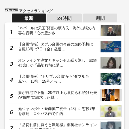
アクセスランキング
最新
24時間
週間
“ネパールは天国”発言の蔵内氏 海外出張の内
容を説明「心の豊かさ…
【台風情報】ダブル台風の今後の進路予想は
台風13号は7日（金）昼過…
オンラインで注文とキャンセル繰り返し 総額
43億円か「品切れ前に購…
【台風情報】“トリプル台風”から“ダブル台
風”へ 13号、15号とも…
妻が自宅で不倫…20年以上も裏切られ続けた夫
が“間男”に請求した慰…
元ジャンポケ・斉藤慎二被告（43）に懲役7年
を求刑 ロケバス内で性的…
「品切れ前に買うと満足感」集英社オンライン