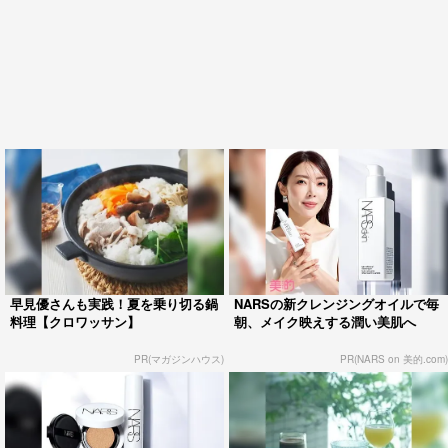
早見優さんも実践！夏を乗り切る鍋
NARSの新クレンジングオイルで毎
料理【クロワッサン】
朝、メイク映えする潤い美肌へ
PR(マガジンハウス)
PR(NARS on 美的.com)