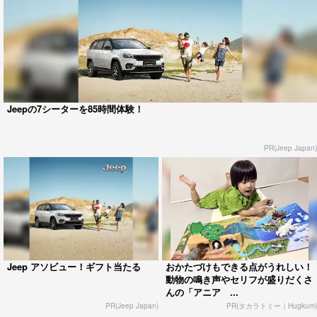
Jeepの7シーターを85時間体験！
PR(Jeep Japan)
Jeep アソビュー！ギフト当たる
おかたづけもできる点がうれしい！
動物の鳴き声やセリフが盛りだくさ
んの「アニア ...
PR(Jeep Japan)
PR(タカラトミー｜Hugkum)