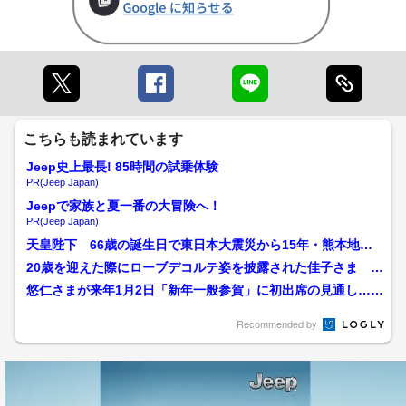
こちらも読まれています
Jeep史上最長! 85時間の試乗体験
PR(Jeep Japan)
Jeepで家族と夏一番の大冒険へ！
PR(Jeep Japan)
天皇陛下 66歳の誕生日で東日本大震災から15年・熊本地震
から10年の被災地に「...
20歳を迎えた際にローブデコルテ姿を披露された佳子さま 初
の記者会見では「導火線...
悠仁さまが来年1月2日「新年一般参賀」に初出席の見通し…成
年式を終え大学の授業が...
Recommended by