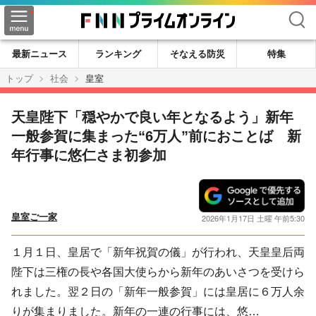
検索
最新ニュース
ランキング
そなえる防災
特集
トップ
社会
皇室
天皇陛下「穏やかで良い年となるよう」新年
一般参賀に集まった“6万人”前におことば 新
年行事に悠仁さま初参加
皇室ご一家
2026年1月17日 土曜 午前5:30
１月１日、皇居で「新年祝賀の儀」が行われ、天皇皇后両
陛下は三権の長や各国大使らから新年のあいさつを受けら
れました。翌２日の「新年一般参賀」には皇居に６万人余
りが集まりました。新年の一連の行事には、悠…