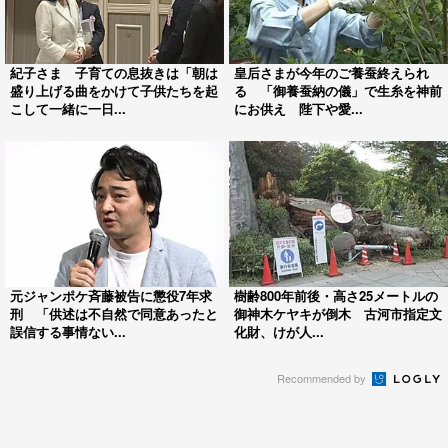
紀子さま 子育ての息抜きは「朝は
皇后さまが今年のご養蚕終えられ
盛り上げる曲をかけて子供たちを起
る 「御養蚕納の儀」で生糸を神前
こして一緒に一日...
にお供え 陛下や愛...
元ジャンポケ斉藤被告に懲役7年求
樹齢800年前後・高さ25メートルの
刑 「供述は不自然で同意あったと
御神木ケヤキが倒木 古河市指定文
誤信する事情ない...
化財、けが人...
Recommended by