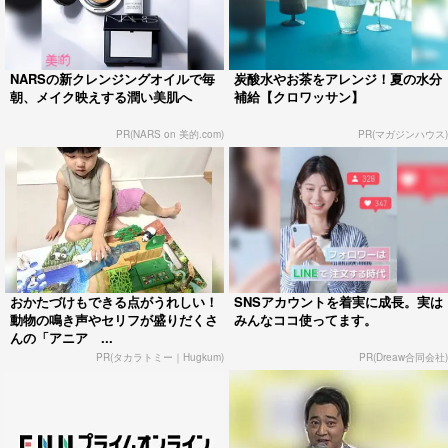
NARSの新クレンジングオイルで毎
炭酸水やお茶をアレンジ！夏の水分
朝、メイク映えする潤い美肌へ
補給【クロワッサン】
PR(NARS on 美的.com)
PR(マガジンハウス)
おかたづけもできる点がうれしい！
SNSアカウントを着実に成長。実は
動物の鳴き声やセリフが盛りだくさ
みんなココ使ってます。
んの「アニア ...
PR(タカラトミー｜Hugkum)
PR(Dreaw合同会社)