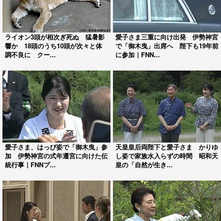
ライオン3頭が相次ぎ死ぬ 猛暑影
愛子さま三重に向け出発 伊勢神宮
響か 18頭のうち10頭が次々と体
で「御木曳」出席へ 陛下も19年前
調不良に クー...
に参加｜FNN...
愛子さま、はっぴ姿で「御木曳」参
天皇皇后両陛下と愛子さま かりゆ
加 伊勢神宮の式年遷宮に向けた伝
し姿で家族水入らずの時間 昭和天
統行事｜FNNプ...
皇の「自然が生き...