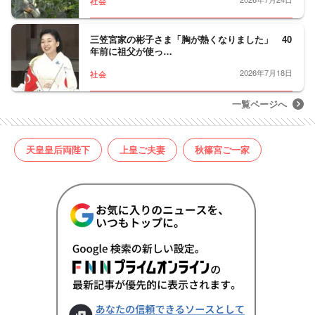
社会
三笠宮家の彬子さま「胸が熱くなりました」 40
年前に祖父が使っ…
2026年7月18日
社会
一覧ページへ
天皇皇后両陛下
上皇ご夫妻
秋篠宮ご一家