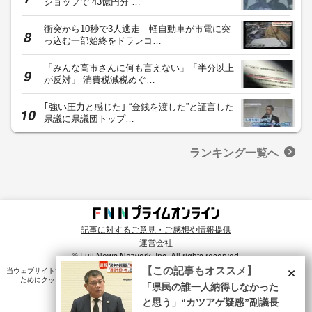
ショップで“43億円分”…
衝突から10秒で3人逃走 軽自動車が市電に突
っ込む一部始終をドラレコ…
「みんな高市さんに何も言えない」「半分以上
が反対」 消費税減税めぐ…
｢強い圧力と感じた｣ “金銭を渡した”と証言した
県議に県議団トップ…
ランキング一覧へ
記事に対するご意見・ご感想や情報提供
運営会社
© Fuji News Network, Inc. All rights reserved.
×
【この記事もオススメ】
当ウェブサイトでは、ユーザのニーズ・興味・関⼼に合致したコンテンツや広告配信を提供する
ためにクッキーを使⽤しています。詳細は、
プライバシーポリシー
をご確認ください。
「県民の誰一人納得しなかった
と思う」“カツアゲ疑惑”副議長