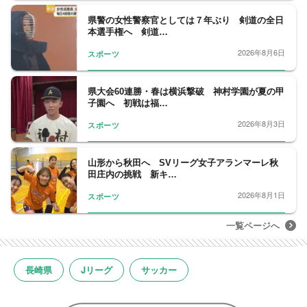
県警の女性警察官としては７年ぶり 剣道の全日
本選手権へ 剣道…
2026年8月6日
スポーツ
県大会60連勝・春は横浜撃破 神村学園が夏の甲
子園へ 初戦は福…
2026年8月3日
スポーツ
山形から秋田へ SVリーグ女子アランマーレ秋
田庄内の挑戦 新キ…
2026年8月1日
スポーツ
一覧ページへ
長崎県
Jリーグ
サッカー