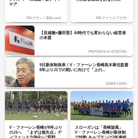
ケア
PR(ゲラン｜美的.com)
PR(アイリスプラザ)
【見城徹×藤田晋】AI時代でも変わらない経営者
の本質
PR(FINCHI on GOETHE)
9日新体制発表！V・ファーレン長崎高木琢也監督
8年ぶりJ1での戦いに向けて「上の...
2026年1月8日
V・ファーレン長崎が8年ぶり
スローガンは「長崎旋風」
のJ1へ 「まずは無失点」デ
V・ファーレン長崎が新体制
ィフェンス力強化へ“即戦...
で始動 キャプテンは2年連続