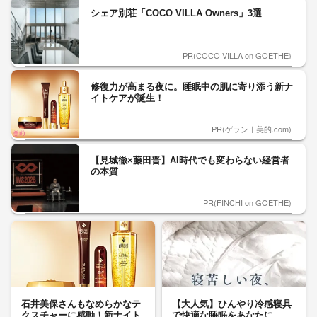
シェア別荘「COCO VILLA Owners」3選
PR(COCO VILLA on GOETHE)
修復力が高まる夜に。睡眠中の肌に寄り添う新ナ
イトケアが誕生！
PR(ゲラン｜美的.com)
【見城徹×藤田晋】AI時代でも変わらない経営者
の本質
PR(FINCHI on GOETHE)
石井美保さんもなめらかなテ
【大人気】ひんやり冷感寝具
クスチャーに感動！新ナイト
で快適な睡眠をあなたに。