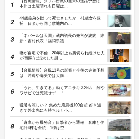
【台風情報】ダブル台風の週末の進路予想は
本州は土曜晴れも日曜は…
44歳義弟を蹴って死亡させたか 41歳女を逮
捕 日頃から同じ敷地内の…
「ネパールは天国」蔵内議長の発言が波紋 維
新・吉村代表「福岡県議…
妻が自宅で不倫…20年以上も裏切られ続けた夫
が“間男”に請求した慰…
【台風情報】台風13号の影響と今後の進路予想
は 沖縄や奄美では大雨…
「うわ、生きてる」動くアニサキス25匹 酢や
ワサビでは死滅せず…「…
猛暑も涼しい？ 集めた扇風機100台超 好き過
ぎて外出先にも持ち歩く小…
「倉庫から爆発音」目撃者から通報 倉庫と住
宅計4棟を全焼 1棟は空…