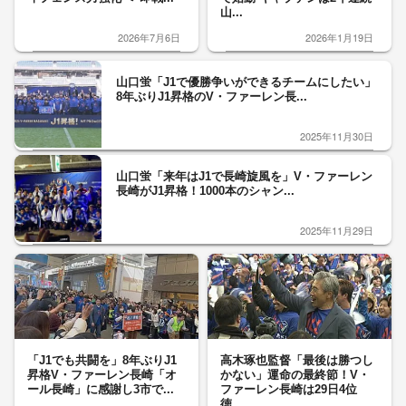
山...
2026年7月6日
2026年1月19日
山口蛍「J1で優勝争いができるチームにしたい」
8年ぶりJ1昇格のV・ファーレン長...
2025年11月30日
山口蛍「来年はJ1で長崎旋風を」V・ファーレン
長崎がJ1昇格！1000本のシャン...
2025年11月29日
「J1でも共闘を」8年ぶりJ1
高木琢也監督「最後は勝つし
昇格V・ファーレン長崎「オ
かない」運命の最終節！V・
ール長崎」に感謝し3市で...
ファーレン長崎は29日4位
徳...