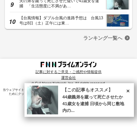
夫の弟を蹴って死亡させた疑いで41歳女を逮
捕 「生活態度に不満があ…
【台風情報】ダブル台風の進路予想は 台風13
号は8日（土）正午には東…
ランキング一覧へ
記事に対するご意見・ご感想や情報提供
運営会社
© Fuji News Network, Inc. All rights reserved.
×
【この記事もオススメ】
当ウェブサイトでは、ユーザのニーズ・興味・関⼼に合致したコンテンツや広告配信を提供する
ためにクッキーを使⽤しています。詳細は、
プライバシーポリシー
をご確認ください。
44歳義弟を蹴って死亡させたか
41歳女を逮捕 日頃から同じ敷地
内の...