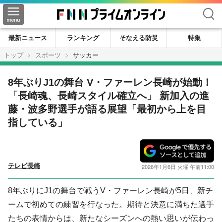
検索
最新ニュース
ランキング
そなえる防災
特集
トップ
スポーツ
サッカー
8年ぶりJ1の舞台 V・ファーレン長崎が始動！
「長崎魂、長崎スタイル確立へ」 新加入の進
藤・波多野選手が語る展望「最初から上を目
指している」
テレビ長崎
2026年1月6日 火曜 午前11:00
8年ぶりにJ1の舞台で戦うV・ファーレン長崎が5日、新チ
ームで初めての練習を行なった。期待と決意に満ちた選手
たちの表情からは、新たなシーズンへの熱い思いが伝わっ