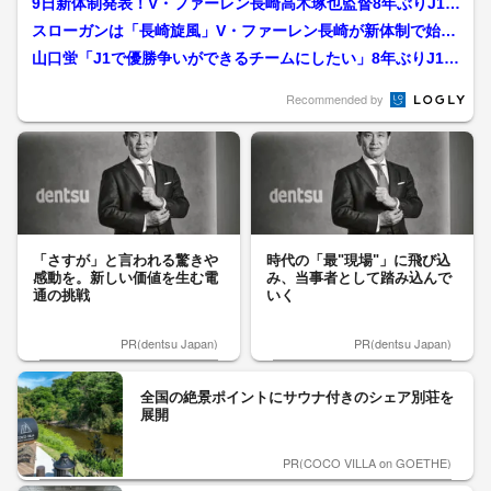
9日新体制発表！V・ファーレン長崎高木琢也監督8年ぶりJ1で
の戦いに向けて「上の...
スローガンは「長崎旋風」V・ファーレン長崎が新体制で始動
キャプテンは2年連続山...
山口蛍「J1で優勝争いができるチームにしたい」8年ぶりJ1昇
格のV・ファーレン長...
Recommended by
「さすが」と言われる驚きや
時代の「最"現場"」に飛び込
感動を。新しい価値を生む電
み、当事者として踏み込んで
通の挑戦
いく
PR(dentsu Japan)
PR(dentsu Japan)
全国の絶景ポイントにサウナ付きのシェア別荘を
展開
PR(COCO VILLA on GOETHE)