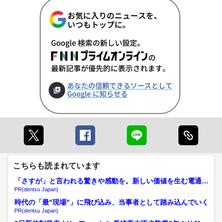
こちらも読まれています
「さすが」と言われる驚きや感動を。新しい価値を生む電通の
挑戦
PR(dentsu Japan)
時代の「最"現場"」に飛び込み、当事者として踏み込んでいく
PR(dentsu Japan)