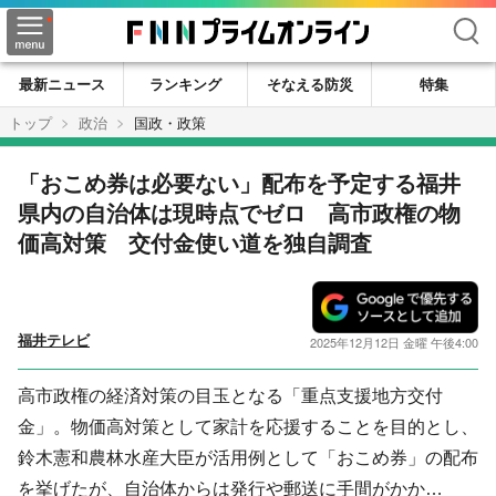
検索
最新ニュース
ランキング
そなえる防災
特集
トップ
政治
国政・政策
「おこめ券は必要ない」配布を予定する福井
県内の自治体は現時点でゼロ 高市政権の物
価高対策 交付金使い道を独自調査
福井テレビ
2025年12月12日 金曜 午後4:00
高市政権の経済対策の目玉となる「重点支援地方交付
金」。物価高対策として家計を応援することを目的とし、
鈴木憲和農林水産大臣が活用例として「おこめ券」の配布
を挙げたが、自治体からは発行や郵送に手間がかか…