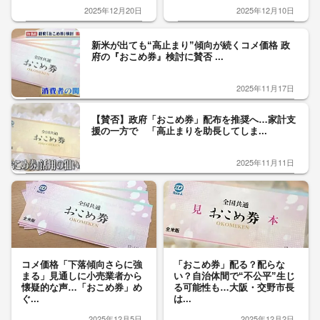
2025年12月20日
2025年12月10日
新米が出ても“高止まり”傾向が続くコメ価格 政
府の『おこめ券』検討に賛否 ...
2025年11月17日
【賛否】政府「おこめ券」配布を推奨へ…家計支
援の一方で 「高止まりを助長してしま...
2025年11月11日
コメ価格「下落傾向さらに強
「おこめ券」配る？配らな
まる」見通しに小売業者から
い？自治体間で“不公平”生じ
懐疑的な声…「おこめ券」め
る可能性も…大阪・交野市長
ぐ...
は...
2025年12月5日
2025年12月2日