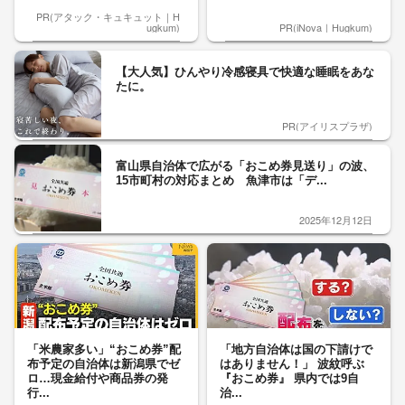
PR(アタック・キュキュット｜H
ugkum)
PR(iNova｜Hugkum)
【大人気】ひんやり冷感寝具で快適な睡眠をあな
たに。
PR(アイリスプラザ)
富山県自治体で広がる「おこめ券見送り」の波、
15市町村の対応まとめ 魚津市は「デ...
2025年12月12日
「米農家多い」“おこめ券”配
「地方自治体は国の下請けで
布予定の自治体は新潟県でゼ
はありません！」 波紋呼ぶ
ロ…現金給付や商品券の発
『おこめ券』 県内では9自
行...
治...