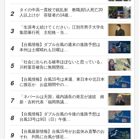
タイの中高一貫校で銃乱射 教職員5人死亡20
人以上けが 容疑者の14歳…
「生涯考え続けてください」江別市男子大学生
集団暴行死 主犯格・当…
【台風情報】ダブル台風の週末の進路予想は
本州は土曜晴れも日曜は…
「社会に出られる確率ほぼないと思っている」
川村葉音被告に無期懲役…
【台風情報】台風15号は来週、東日本や北日本
に接近か お盆期間中の…
「ネパールは天国」蔵内議長の発言が波紋 維
新・吉村代表「福岡県議…
【台風情報】ダブル台風の今後の進路予想は
台風13号は9日（日）午後…
【台風最新情報】台風15号がお盆休み直撃のお
それ 列島に台風が接近…