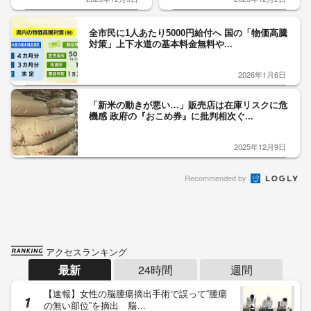
全市民に1人あたり5000円給付へ 国の「物価高騰
対策」上下水道の基本料金無料や...
2026年1月6日
「新米の動きが悪い…」販売店は在庫リスクに危
機感 政府の『おこめ券』に批判相次ぐ...
2025年12月9日
Recommended by
アクセスランキング
最新
24時間
週間
【速報】女性の脳腫瘍摘出手術で誤って“腫瘍
の無い部位”を摘出 脳…