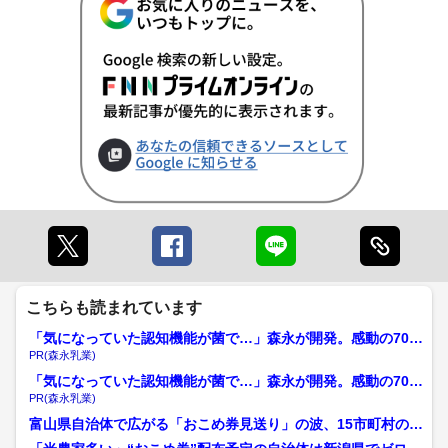
こちらも読まれています
「気になっていた認知機能が菌で…」森永が開発。感動の70代
続出
PR(森永乳業)
「気になっていた認知機能が菌で…」森永が開発。感動の70代
続出
PR(森永乳業)
富山県自治体で広がる「おこめ券見送り」の波、15市町村の対
応まとめ 魚津市は「デ...