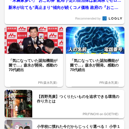
「米農家多い」“おこめ券”配布予定の自治体は新潟県でゼロ…
現金給付や商品券の発行...
新米が出ても“高止まり”傾向が続くコメ価格 政府の『おこめ
券』検討に賛否 ...
Recommended by
「気になっていた認知機能が
「気になっていた認知機能が
菌で…」森永が開発。感動の
菌で…」森永が開発。感動の
70代続出
70代続出
PR(森永乳業)
PR(森永乳業)
【西野亮廣】つくりたいものを追求できる環境の
作り方とは
PR(FINCHI on GOETHE)
小学校に慣れた今だからじっくり選べる！ 小学１