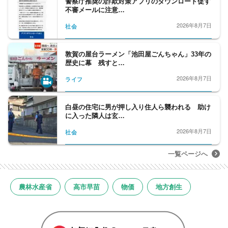
警察庁推奨の詐欺対策アプリのダウンロード促す
不審メールに注意…
2026年8月7日
社会
敦賀の屋台ラーメン「池田屋ごんちゃん」33年の
歴史に幕 残すと…
2026年8月7日
ライフ
白昼の住宅に男が押し入り住人ら襲われる 助け
に入った隣人は玄…
2026年8月7日
社会
一覧ページへ
農林水産省
高市早苗
物価
地方創生