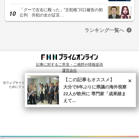
「グーで左右に殴った」“主犯格”川口被告の初
公判 共犯の女が証言…
ランキング一覧へ
記事に対するご意見・ご感想や情報提供
運営会社
© Fuji News Network, Inc. All rights reserved.
×
【この記事もオススメ】
当ウェブサイトでは、ユーザのニーズ・興味・関⼼に合致したコンテンツや広告配信を提供する
大分で8年ぶりに県議の海外視察
ためにクッキーを使⽤しています。詳細は、
プライバシーポリシー
をご確認ください。
22人が欧州に 専門家「成果踏ま
えて...