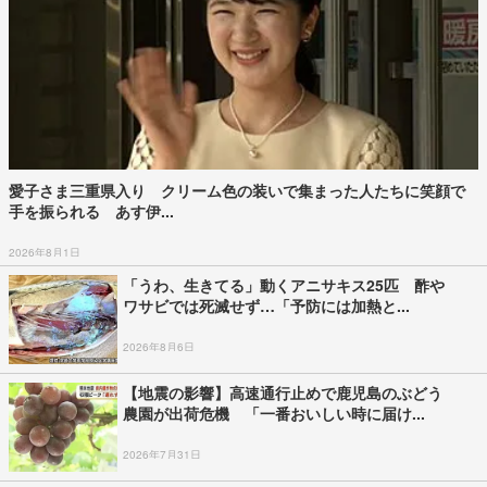
愛子さま三重県入り クリーム色の装いで集まった人たちに笑顔で
手を振られる あす伊...
2026年8月1日
「うわ、生きてる」動くアニサキス25匹 酢や
ワサビでは死滅せず…「予防には加熱と...
2026年8月6日
【地震の影響】高速通行止めで鹿児島のぶどう
農園が出荷危機 「一番おいしい時に届け...
2026年7月31日