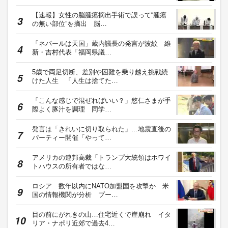
【速報】女性の脳腫瘍摘出手術で誤って“腫瘍
の無い部位”を摘出 脳…
「ネパールは天国」蔵内議長の発言が波紋 維
新・吉村代表「福岡県議…
5歳で両足切断、差別や困難を乗り越え挑戦続
けた人生 「人生は捨てた…
「こんな感じで混ぜればいい？」悠仁さまが手
際よく豚汁を調理 同学…
発言は「きれいに切り取られた」…地震直後の
パーティー開催「やって…
アメリカの連邦高裁「トランプ大統領はホワイ
トハウスの所有者ではな…
ロシア 数年以内にNATO加盟国を攻撃か 米
国の情報機関が分析 プー…
目の前にがれきの山…住宅近くで崖崩れ イタ
リア・ナポリ近郊で過去4…