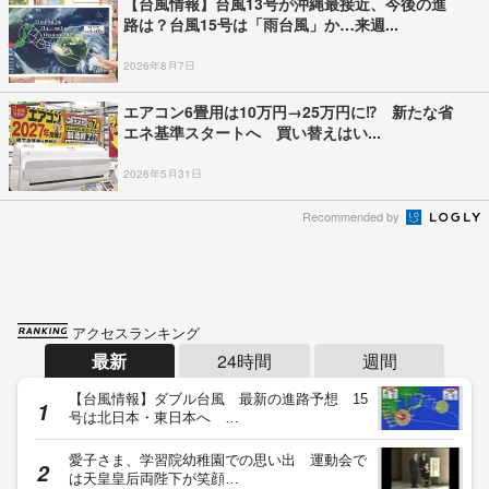
【台風情報】台風13号が沖縄最接近、今後の進
路は？台風15号は「雨台風」か…来週...
2026年8月7日
エアコン6畳用は10万円→25万円に⁉ 新たな省
エネ基準スタートへ 買い替えはい...
2026年5月31日
Recommended by
アクセスランキング
最新
24時間
週間
【台風情報】ダブル台風 最新の進路予想 15
号は北日本・東日本へ …
愛子さま、学習院幼稚園での思い出 運動会で
は天皇皇后両陛下が笑顔…