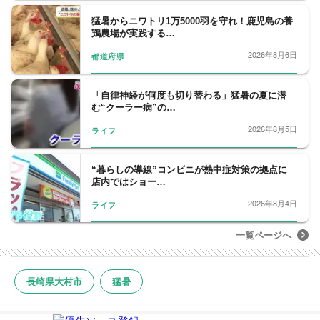
猛暑からニワトリ1万5000羽を守れ！鹿児島の養
鶏農場が実践する…
2026年8月6日
都道府県
「自律神経が何度も切り替わる」猛暑の夏に潜
む“クーラー病”の…
2026年8月5日
ライフ
“暮らしの導線”コンビニが熱中症対策の拠点に
店内ではショー…
2026年8月4日
ライフ
一覧ページへ
長崎県大村市
猛暑