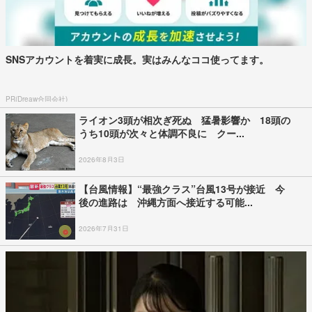
SNSアカウントを着実に成長。実はみんなココ使ってます。
PR(Dreaw合同会社)
ライオン3頭が相次ぎ死ぬ 猛暑影響か 18頭の
うち10頭が次々と体調不良に クー...
2026年8月3日
【台風情報】“最強クラス”台風13号が接近 今
後の進路は 沖縄方面へ接近する可能...
2026年7月31日