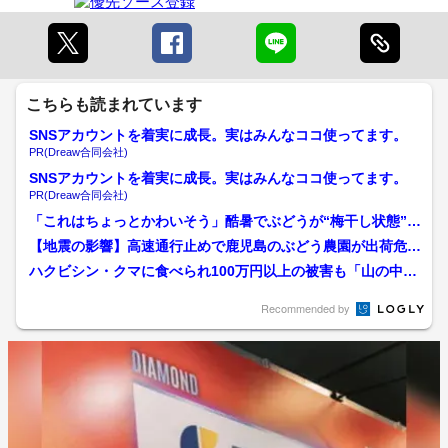
こちらも読まれています
SNSアカウントを着実に成長。実はみんなココ使ってます。
PR(Dreaw合同会社)
SNSアカウントを着実に成長。実はみんなココ使ってます。
PR(Dreaw合同会社)
「これはちょっとかわいそう」酷暑でぶどうが“梅干し状態”の
シワシワで秋のフルーツ...
【地震の影響】高速通行止めで鹿児島のぶどう農園が出荷危
機 「一番おいしい時に届け...
ハクビシン・クマに食べられ100万円以上の被害も「山の中の
畑だから共存する」 こ...
Recommended by