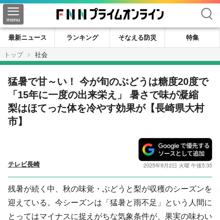
検索
最新ニュース
ランキング
そなえる防災
特集
トップ
社会
猛暑で甘～い！ 今が旬のぶどうは糖度20度で
「15年に一度の出来栄え」 暑さで味が凝縮
梨はほてった体を冷やす効果が【長崎県大村
市】
テレビ長崎
2025年9月2日 火曜 午後5:35
残暑が続く中、秋の味覚・ぶどうと梨が収穫のシーズンを
迎えている。今シーズンは「猛暑と雨不足」という人間に
とってはマイナスに捉えがちな気象条件が、果実の味わい