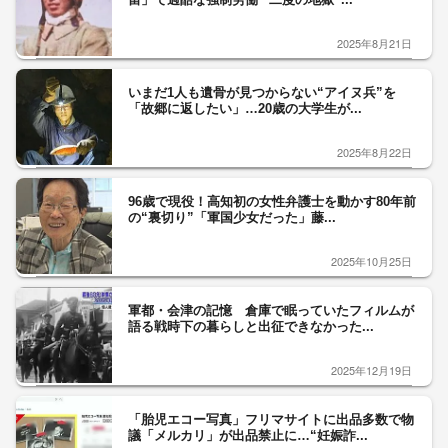
2025年8月21日
いまだ1人も遺骨が見つからない“アイヌ兵”を
「故郷に返したい」…20歳の大学生が...
2025年8月22日
96歳で現役！高知初の女性弁護士を動かす80年前
の“裏切り”「軍国少女だった」藤...
2025年10月25日
軍都・会津の記憶 倉庫で眠っていたフィルムが
語る戦時下の暮らしと出征できなかった...
2025年12月19日
「胎児エコー写真」フリマサイトに出品多数で物
議「メルカリ」が出品禁止に…“妊娠詐...