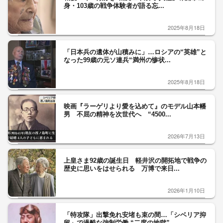
身・103歳の戦争体験者が語る忘...
2025年8月18日
「日本兵の遺体が山積みに」…ロシアの“英雄”と
なった99歳の元ソ連兵“満州の惨状...
2025年8月18日
映画『ラーゲリより愛を込めて』のモデル山本幡
男 不屈の精神を次世代へ “4500...
2026年7月13日
上皇さま92歳の誕生日 軽井沢の開拓地で戦争の
歴史に思いをはせられる 万博で来日...
2026年1月10日
「特攻隊」出撃免れ安堵も束の間…「シベリア抑
留」で過酷な強制労働 “二度の地獄”...