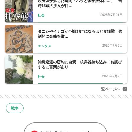
焼夷弾が落ちた瞬間「パッと体が液体に…」 当
時16歳の少女が目…
2026年7月21日
社会
タニシやイナゴが“決戦食”になるほど食糧難 強
制的に金銭を徴…
2026年7月8日
エンタメ
沖縄返還の密約に自責 核兵器持ち込み「お詫び
するに言葉があり…
2026年7月7日
社会
一覧ページへ
戦争