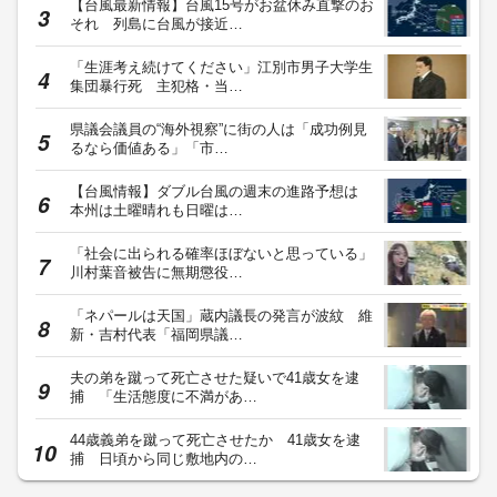
【台風最新情報】台風15号がお盆休み直撃のお
それ 列島に台風が接近…
「生涯考え続けてください」江別市男子大学生
集団暴行死 主犯格・当…
県議会議員の“海外視察”に街の人は「成功例見
るなら価値ある」「市…
【台風情報】ダブル台風の週末の進路予想は
本州は土曜晴れも日曜は…
「社会に出られる確率ほぼないと思っている」
川村葉音被告に無期懲役…
「ネパールは天国」蔵内議長の発言が波紋 維
新・吉村代表「福岡県議…
夫の弟を蹴って死亡させた疑いで41歳女を逮
捕 「生活態度に不満があ…
44歳義弟を蹴って死亡させたか 41歳女を逮
捕 日頃から同じ敷地内の…