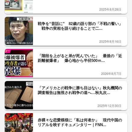
2025年8月28日
戦争を“昔話に” 82歳の語り部の「不戦の誓い」
戦争の実相を語り続けることで二...
2025年8月16日
「階段を上がると弟が死んでいた」 最後の「近
距離被爆者」 爆心地から半径500ｍ...
2026年8月7日
「アメリカとの戦争に勝ち目はない」秋丸機関の
調査報告は無視され戦争の道へ…秋丸次...
2025年12月30日
赤裸々な恋愛模様に「私は何者か」 現代中国の
リアルを映すドキュメンタリー｜FNN...