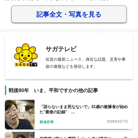
記事全文・写真を見る
サガテレビ
佐賀の最新ニュース、身近な話題、災害や事
故の速報などを発信します。
戦後80年 いま、平和ですかの他の記事
「語らないまま死なないで」81歳の被爆者が始め
た"最後の記録" …
2026年8月7日
都道府県