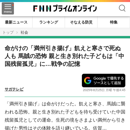
検索
最新ニュース
ランキング
そなえる防災
特集
トップ
社会
命がけの「満州引き揚げ」飢えと寒さで死ぬ
人も 馬賊の恐怖 親と生き別れた子どもは「中
国残留孤児」に…戦争の記憶
サガテレビ
2025年8月25日 月曜 午後4:45
「満州引き揚げ」は命がけだった。飢えと寒さ、馬賊に襲
われる恐怖。親と生き別れた子どもを待ち受けていた中国
残留孤児としての運命。生死の境をさまよい満州から引き
揚げた男性はその体験を語り継いでいる。佐賀…