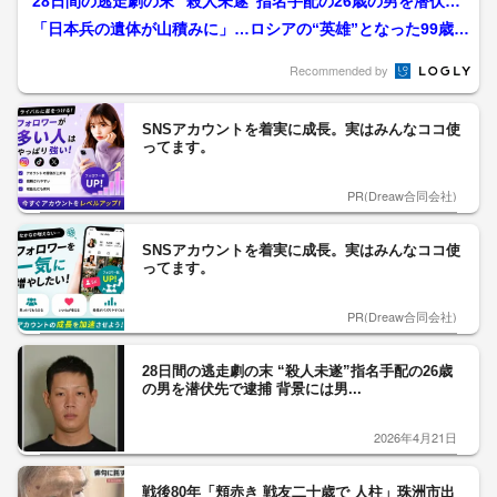
28日間の逃走劇の末 “殺人未遂”指名手配の26歳の男を潜伏先
で逮捕 背景には男...
「日本兵の遺体が山積みに」…ロシアの“英雄”となった99歳の
元ソ連兵“満州の惨状...
Recommended by
SNSアカウントを着実に成長。実はみんなココ使
ってます。
PR(Dreaw合同会社)
SNSアカウントを着実に成長。実はみんなココ使
ってます。
PR(Dreaw合同会社)
28日間の逃走劇の末 “殺人未遂”指名手配の26歳
の男を潜伏先で逮捕 背景には男...
2026年4月21日
戦後80年「頬赤き 戦友二十歳で 人柱」珠洲市出