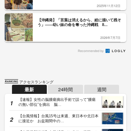
2025年11月12日
【沖縄発】「言葉は消えるから、絵に描いて残そ
う」――幼い妹の命を奪った沖縄戦 8...
2026年7月7日
Recommended by
アクセスランキング
最新
24時間
週間
【速報】女性の脳腫瘍摘出手術で誤って“腫瘍
の無い部位”を摘出 脳…
【台風情報】台風15号は来週、東日本や北日本
に接近か お盆期間中の…