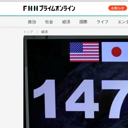
お知らせ
政治
社会
経済
国際
ライフ
エン
トップ
経済