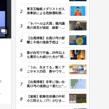
土曜晴れも日曜は…
東京五輪銀メダリストが人
身事故による危険運転致傷
罪で起訴 本多灯…
「ネパールは天国」蔵内議
長の発言が波紋 維新・吉
村代表「福岡県議…
【台風情報】台風13号の影
響と今後の進路予想は 沖
縄や奄美では大雨…
妻が自宅で不倫…20年以上
も裏切られ続けた夫が“間
男”に請求した慰…
「うわ、生きてる」動くア
ニサキス25匹 酢やワサビ
では死滅せず…「…
0
【台風情報】非常に強い台
風13号の進路は？新たに“台
風のたまご”熱…
【速報】歌舞伎俳優の中村
小三郎さん（77）がひき逃
げ疑いで書類送検…