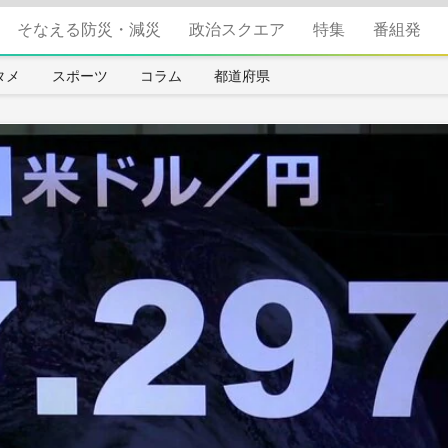
そなえる防災・減災
政治スクエア
特集
番組発
タメ
スポーツ
コラム
都道府県