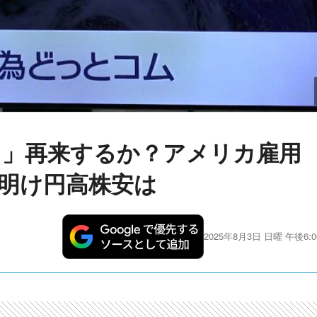
ク」再来するか？アメリカ雇用
明け円高株安は
2025年8月3日 日曜 午後6:0