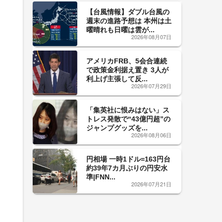
【台風情報】ダブル台風の
週末の進路予想は 本州は土
曜晴れも日曜は雲が...
2026年08月07日
、
アメリカFRB、5会合連続
で政策金利据え置き 3人が
利上げ主張して反...
2026年07月29日
「集英社に恨みはない」ス
トレス発散で“43億円超”の
ジャンプグッズを...
2026年08月06日
円相場 一時1ドル=163円台
約39年7カ月ぶりの円安水
準|FNN...
2026年07月21日