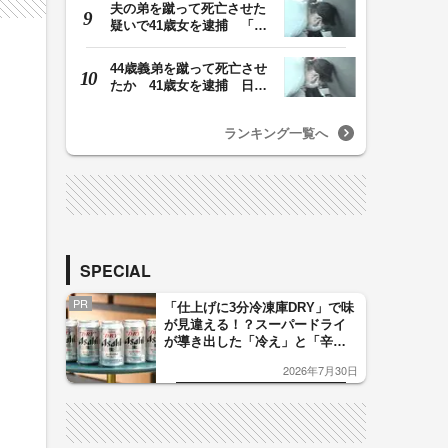
夫の弟を蹴って死亡させた
疑いで41歳女を逮捕 「生
活態度に不満があ…
44歳義弟を蹴って死亡させ
たか 41歳女を逮捕 日頃
から同じ敷地内の…
ランキング一覧へ
SPECIAL
PR
「仕上げに3分冷凍庫DRY」で味
が見違える！？スーパードライ
が導き出した「冷え」と「辛
口」のおいしい関係 青く変化
2026年7月30日
した「辛口カーブ」が飲み頃の
サイン！