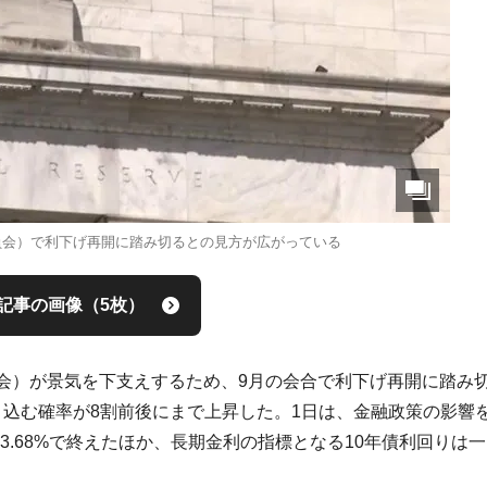
委員会）で利下げ再開に踏み切るとの見方が広がっている
記事の画像（5枚）
事会）が景気を下支えするため、9月の会合で利下げ再開に踏み
り込む確率が8割前後にまで上昇した。1日は、金融政策の影響
い3.68%で終えたほか、長期金利の指標となる10年債利回りは一