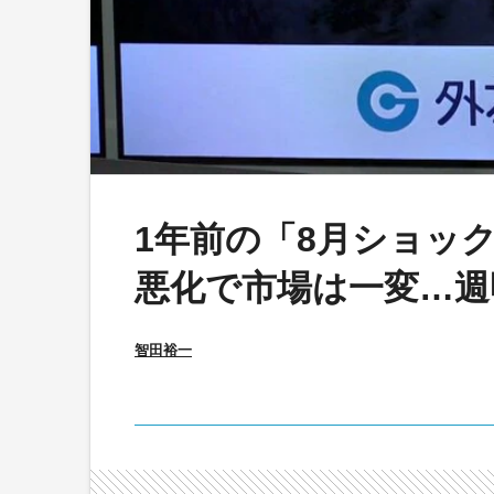
1年前の「8月ショッ
悪化で市場は一変…週
智田裕一