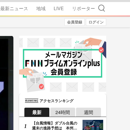
検索
最新ニュース
地域
LIVE
リポーター
会員登録
ログイン
アクセスランキング
最新
24時間
週間
【台風情報】ダブル台風の
週末の進路予想は 本州は