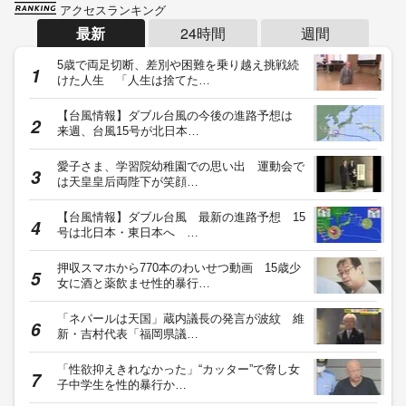
アクセスランキング
最新
24時間
週間
5歳で両足切断、差別や困難を乗り越え挑戦続
けた人生 「人生は捨てた…
【台風情報】ダブル台風の今後の進路予想は
来週、台風15号が北日本…
愛子さま、学習院幼稚園での思い出 運動会で
は天皇皇后両陛下が笑顔…
【台風情報】ダブル台風 最新の進路予想 15
号は北日本・東日本へ …
押収スマホから770本のわいせつ動画 15歳少
女に酒と薬飲ませ性的暴行…
「ネパールは天国」蔵内議長の発言が波紋 維
新・吉村代表「福岡県議…
「性欲抑えきれなかった」“カッター”で脅し女
子中学生を性的暴行か…