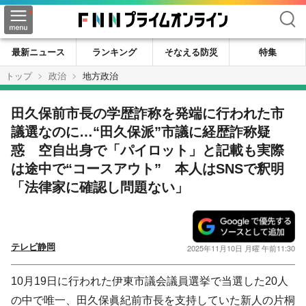
検索
最新ニュース
ランキング
そなえる防災
特集
トップ
政治
地方政治
田久保前市長の学歴詐称を発端に行われた市
議選なのに…“田久保派”市議に経歴詐称疑
惑 空自出身で「パイロット」と記載も実際
は途中で“コースアウト” 本人はSNSで釈明
「法律家に確認し問題ない」
テレビ静岡
2025年11月10日 月曜 午前11:30
10月19日に行われた伊東市議会議員選挙で当選した20人
の中で唯一、田久保眞紀前市長を支持していた新人の片桐