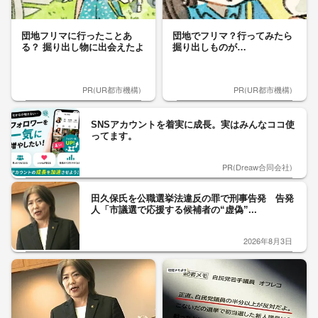
団地フリマに行ったことあ
団地でフリマ？行ってみたら
る？ 掘り出し物に出会えたよ
掘り出しものが…
PR(UR都市機構)
PR(UR都市機構)
SNSアカウントを着実に成長。実はみんなココ使
ってます。
PR(Dreaw合同会社)
田久保氏を公職選挙法違反の罪で刑事告発 告発
人「市議選で応援する候補者の“虚偽”...
2026年8月3日