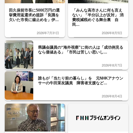
田久保前市長に5000万円の選
「みんな高市さんに何も言え
挙費用返還求め提訴「良識を
ない」「半分以上が反対」 消
欠いた市長に歯止めを」伊...
費税減税めぐる舞台裏 自
民...
2026年7月31日
2026年8月5日
県議会議員の“海外視察”に街の人は「成功例見る
なら価値ある」「市民は苦しい思いし...
2026年8月7日
誰もが「当たり前の暮らし」を 元NHKアナウン
サーの牛田茉友議員 障害者支援など...
2026年8月4日