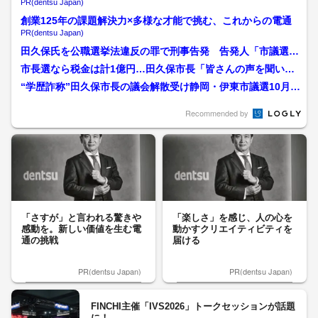
る
PR(dentsu Japan)
創業125年の課題解決力×多様な才能で挑む、これからの電通
PR(dentsu Japan)
田久保氏を公職選挙法違反の罪で刑事告発 告発人「市議選で
応援する候補者の“虚偽”...
市長選なら税金は計1億円…田久保市長「皆さんの声を聞いて
考える」伊東市議会選で市...
“学歴詐称”田久保市長の議会解散受け静岡・伊東市議選10月1
9日投開票決定…市選...
Recommended by
「さすが」と言われる驚きや
「楽しさ」を感じ、人の心を
感動を。新しい価値を生む電
動かすクリエイティビティを
通の挑戦
届ける
PR(dentsu Japan)
PR(dentsu Japan)
FINCHI主催「IVS2026」トークセッションが話題
に！