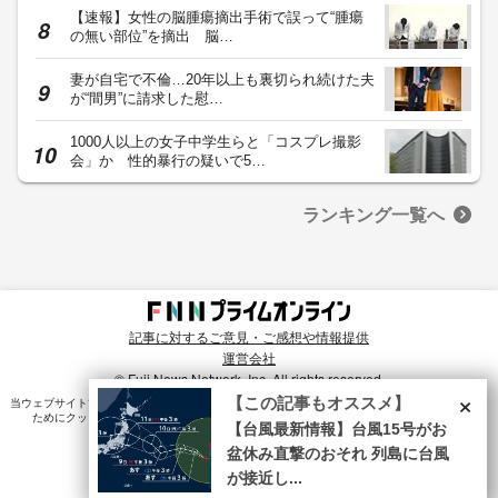
【速報】女性の脳腫瘍摘出手術で誤って“腫瘍
の無い部位”を摘出 脳…
妻が自宅で不倫…20年以上も裏切られ続けた夫
が“間男”に請求した慰…
1000人以上の女子中学生らと「コスプレ撮影
会」か 性的暴行の疑いで5…
ランキング一覧へ
記事に対するご意見・ご感想や情報提供
運営会社
© Fuji News Network, Inc. All rights reserved.
×
【この記事もオススメ】
当ウェブサイトでは、ユーザのニーズ・興味・関⼼に合致したコンテンツや広告配信を提供する
ためにクッキーを使⽤しています。詳細は、
プライバシーポリシー
をご確認ください。
【台風最新情報】台風15号がお
盆休み直撃のおそれ 列島に台風
が接近し...