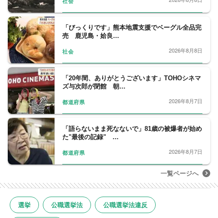
社会
「びっくりです」熊本地震支援でベーグル全品完
売 鹿児島・姶良…
2026年8月8日
社会
「20年間、ありがとうございます」TOHOシネマ
ズ与次郎が閉館 朝…
2026年8月7日
都道府県
「語らないまま死なないで」81歳の被爆者が始め
た"最後の記録" …
2026年8月7日
都道府県
一覧ページへ
選挙
公職選挙法
公職選挙法違反