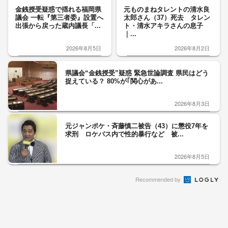
金銭授受疑惑で揺れる福岡県
元ものまねタレントの清水良
議会 一転『第三者委』設置へ
太郎さん（37）死去 タレン
出張から戻った蔵内議長「...
ト・清水アキラさんの息子
｜...
2026年8月5日
2026年8月2日
県議会“金銭授受”疑惑 緊急世論調査 県民はどう
捉えている？ 80%が｢関心があ...
2026年8月3日
元ジャンポケ・斉藤慎二被告（43）に懲役7年を
求刑 ロケバス内で性的暴行など 被...
2026年8月5日
Recommended by