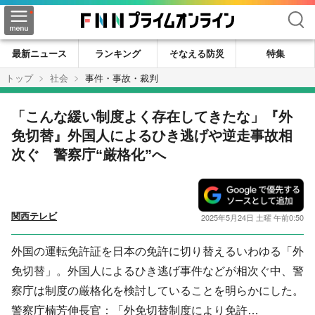
検索
最新ニュース
ランキング
そなえる防災
特集
トップ
社会
事件・事故・裁判
「こんな緩い制度よく存在してきたな」『外
免切替』外国人によるひき逃げや逆走事故相
次ぐ 警察庁“厳格化”へ
関西テレビ
2025年5月24日 土曜 午前0:50
外国の運転免許証を日本の免許に切り替えるいわゆる「外
免切替」。外国人によるひき逃げ事件などが相次ぐ中、警
察庁は制度の厳格化を検討していることを明らかにした。
警察庁楠芳伸長官：「外免切替制度により免許…