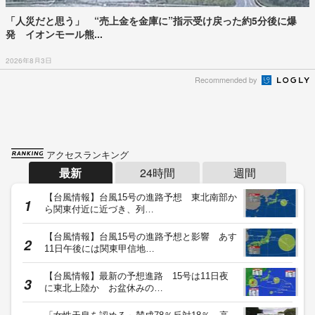
「人災だと思う」 “売上金を金庫に”指示受け戻った約5分後に爆
発 イオンモール熊...
2026年8月3日
Recommended by
アクセスランキング
最新
24時間
週間
【台風情報】台風15号の進路予想 東北南部か
ら関東付近に近づき、列…
【台風情報】台風15号の進路予想と影響 あす
11日午後には関東甲信地…
【台風情報】最新の予想進路 15号は11日夜
に東北上陸か お盆休みの…