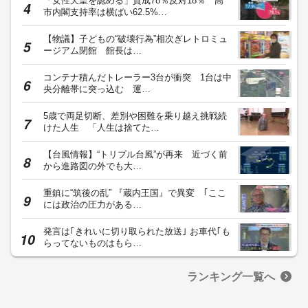
「女性天皇を認める」賛成78％反対18％ 高
市内閣支持率は横ばい62.5%…
【物議】子どもの“破壊行為”相次ぎレトロミュ
ージアム閉館 館長は…
コンテナ積んだトレーラー3台が衝突 1台は中
央分離帯に突っ込む 運…
5歳で両足切断、差別や困難を乗り越え挑戦続
けた人生 「人生は捨てた…
【台風情報】“トリプル台風”が再来 近づく前
から進路図の外でも大…
重鎮に“筑後の乱” 『蔵内王国』で異変 ｢ここ
には政治の圧力がある…
発言は｢きれいに切り取られた放送｣ お車代｢も
らってないものはもら…
ランキング一覧へ