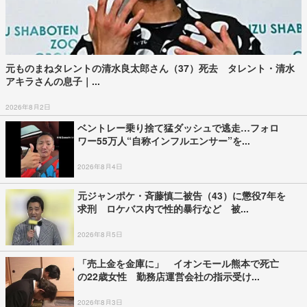
元ものまねタレントの清水良太郎さん（37）死去 タレント・清水
アキラさんの息子｜...
2026年8月2日
ベントレー乗り捨て猛ダッシュで逃走…フォロ
ワー55万人“自称インフルエンサー”を...
2026年8月4日
元ジャンポケ・斉藤慎二被告（43）に懲役7年を
求刑 ロケバス内で性的暴行など 被...
2026年8月5日
「売上金を金庫に」 イオンモール熊本で死亡
の22歳女性 勤務店運営会社の指示受け...
2026年8月3日