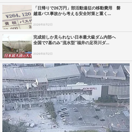
「日帰りで26万円」部活動遠征の移動費用 磐
越道バス事故から考える安全対策と重く...
2026年8月2日
完成前しか見られない日本最大級ダム内部へ
全国で7基のみ“流水型”福井の足羽川ダ...
2026年8月2日