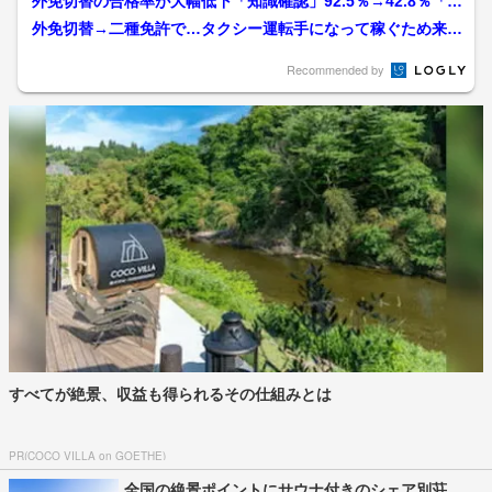
外免切替の合格率が大幅低下「知識確認」92.5％→42.8％「技
能確認」30.4...
外免切替→二種免許で…タクシー運転手になって稼ぐため来日
したベトナム人男性 “交...
Recommended by
すべてが絶景、収益も得られるその仕組みとは
PR(COCO VILLA on GOETHE)
全国の絶景ポイントにサウナ付きのシェア別荘