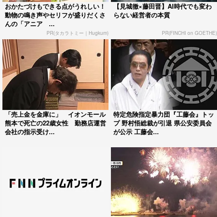
おかたづけもできる点がうれしい！
【見城徹×藤田晋】AI時代でも変わ
動物の鳴き声やセリフが盛りだくさ
らない経営者の本質
んの「アニア ...
PR(タカラトミー｜Hugkum)
PR(FINCHI on GOETHE)
「売上金を金庫に」 イオンモール
特定危険指定暴力団『工藤会』トッ
熊本で死亡の22歳女性 勤務店運営
プ 野村悟総裁が引退 県公安委員会
会社の指示受け...
が公示 工藤会...