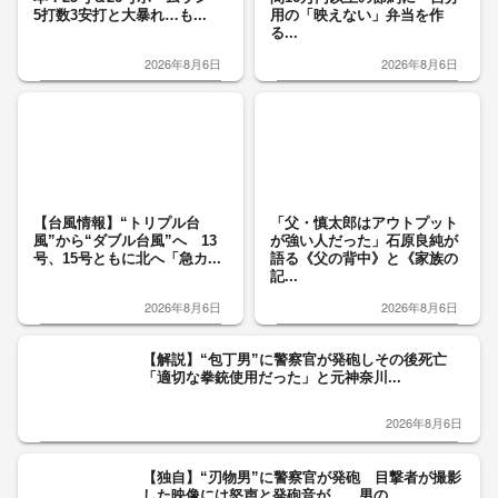
5打数3安打と大暴れ…も...
用の「映えない」弁当を作
る...
2026年8月6日
2026年8月6日
【台風情報】“トリプル台
「父・慎太郎はアウトプット
風”から“ダブル台風”へ 13
が強い人だった」石原良純が
号、15号ともに北へ「急カ...
語る《父の背中》と《家族の
記...
2026年8月6日
2026年8月6日
【解説】“包丁男”に警察官が発砲しその後死亡
「適切な拳銃使用だった」と元神奈川...
2026年8月6日
【独自】“刃物男”に警察官が発砲 目撃者が撮影
した映像には怒声と発砲音が… 男の...