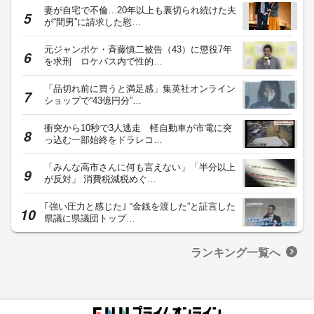
妻が自宅で不倫…20年以上も裏切られ続けた夫
が“間男”に請求した慰…
元ジャンポケ・斉藤慎二被告（43）に懲役7年
を求刑 ロケバス内で性的…
「品切れ前に買うと満足感」集英社オンライン
ショップで“43億円分”…
衝突から10秒で3人逃走 軽自動車が市電に突
っ込む一部始終をドラレコ…
「みんな高市さんに何も言えない」「半分以上
が反対」 消費税減税めぐ…
｢強い圧力と感じた｣ “金銭を渡した”と証言した
県議に県議団トップ…
ランキング一覧へ