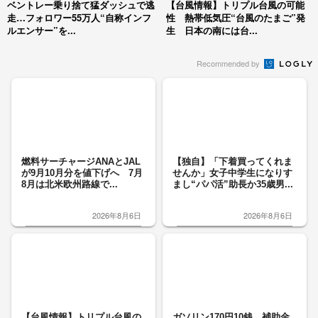
ベントレー乗り捨て猛ダッシュで逃
【台風情報】トリプル台風の可能
走…フォロワー55万人“自称インフ
性 熱帯低気圧“台風のたまご”発
ルエンサー”を...
生 日本の南には台...
Recommended by
燃料サーチャージANAとJAL
【独自】「下着買ってくれま
が9月10月分を値下げへ 7月
せんか」女子中学生になりす
8月は北米欧州路線で...
まし“パパ活”助長か35歳男...
2026年8月6日
2026年8月6日
【台風情報】トリプル台風の
ガソリン170円10銭 補助金