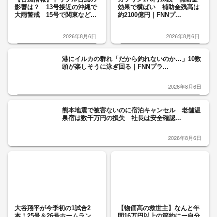
影響は？ 13号接近の沖縄で
効果で横ばい 補助金残高は
大雨警戒 15号で関東など...
約2100億円｜FNNプ...
2026年8月6日
2026年8月6日
港にイルカの群れ「だから釣れないのか…」10数
頭が楽しそうに泳ぎ回る｜FNNプラ...
2026年8月6日
熊本地震で被害ないのに宿泊キャンセル 老舗温
泉宿は数千万円の損失 社長は安全確認...
2026年8月6日
大谷翔平が今季初の1試合2
【物価高の救世主】なんと年
本！25号＆26号ホームラン
間16万円以上の節約にー自分