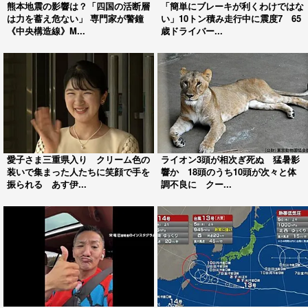
熊本地震の影響は？「四国の活断層
「簡単にブレーキが利くわけではな
は力を蓄え危ない」 専門家が警鐘
い」10トン積み走行中に震度7 65
《中央構造線》M...
歳ドライバー...
愛子さま三重県入り クリーム色の
ライオン3頭が相次ぎ死ぬ 猛暑影
装いで集まった人たちに笑顔で手を
響か 18頭のうち10頭が次々と体
振られる あす伊...
調不良に クー...