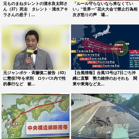
元ものまねタレントの清水良太郎さ
「ルール守らないなら来なくてい
ん（37）死去 タレント・清水アキ
い」“世界一”花火大会で禁止行為相
ラさんの息子｜...
次ぎ怒りの声 場...
元ジャンポケ・斉藤慎二被告（43）
【台風情報】台風13号は7日ごろ沖
に懲役7年を求刑 ロケバス内で性
縄に直撃 勢力維持のおそれも 関
的暴行など 被...
東や東海など太...