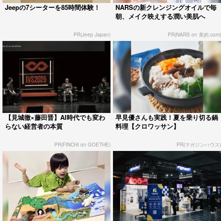
Jeepの7シーターを85時間体験！
NARSの新クレンジングオイルで毎
朝、メイク映えする潤い美肌へ
PR(Jeep Japan)
PR(NARS on 美的.com)
【見城徹×藤田晋】AI時代でも変わ
早見優さんも実践！夏を乗り切る鍋
らない経営者の本質
料理【クロワッサン】
PR(FINCHI on GOETHE)
PR(マガジンハウス)