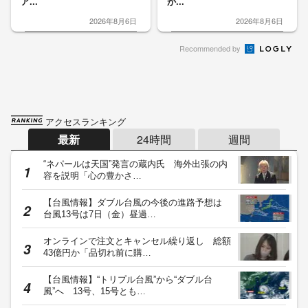
ア...
か...
2026年8月6日
2026年8月6日
Recommended by
アクセスランキング
最新
24時間
週間
“ネパールは天国”発言の蔵内氏 海外出張の内
容を説明「心の豊かさ…
【台風情報】ダブル台風の今後の進路予想は
台風13号は7日（金）昼過…
オンラインで注文とキャンセル繰り返し 総額
43億円か「品切れ前に購…
【台風情報】“トリプル台風”から“ダブル台
風”へ 13号、15号とも…