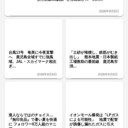
2026年8月6日
台風13号 奄美に今夜直撃
「土砂が堆積し、鉄筋がむき
へ 鹿児島全域すでに強風
出し」 熊本地震・日本製紙
域、JAL・スカイマーク相次
工場救助の最前線 鹿児島市
ぎ...
消...
2026年8月6日
2026年8月6日
達人ならではのチョイス…
イオンモール爆発は「LPガス
『無印良品』で暑い夏を快適
による可能性」 地震で配管
に フォロワー8万人超のマニ
が損傷し漏れたガスに引火