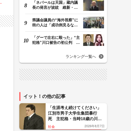
「ネパールは天国」蔵内議
長の発言が波紋 維新・吉
村代表「福岡県議…
県議会議員の“海外視察”に
街の人は「成功例見るなら
価値ある」「市…
「グーで左右に殴った」“主
犯格”川口被告の初公判 共
犯の女が証言…
ランキング一覧へ
イット！の他の記事
「生涯考え続けてください」
江別市男子大学生集団暴行
死 主犯格・当時18歳の川口
侑斗被告に無期懲役の判決
2026年8月7日
社会
「理不尽以外の何ものでもな