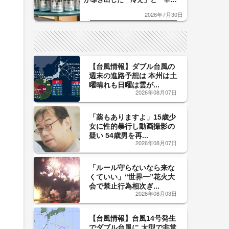
口」のおいしい関係 青く変化
2026年7月30日
した「辛口カーブ」が飲み頃の
サイン！
【台風情報】ダブル台風の
週末の進路予想は 本州は土
曜晴れも日曜は雲が...
2026年08月07日
「薬もありますよ」15歳少
女に性的暴行し動画撮影の
疑い 54歳男を再...
2026年08月07日
「ルール守らないなら来な
くていい」“世界一”花火大
会で禁止行為相次ぎ...
2026年08月03日
【台風情報】台風14号発生
でダブル台風に 大型で非常