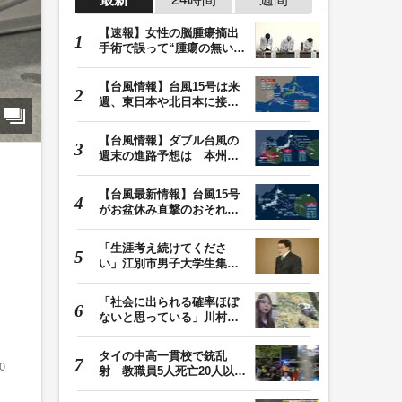
【速報】女性の脳腫瘍摘出
手術で誤って“腫瘍の無い部
位”を摘出 脳…
【台風情報】台風15号は来
週、東日本や北日本に接近
か お盆期間中の…
【台風情報】ダブル台風の
週末の進路予想は 本州は
土曜晴れも日曜は…
【台風最新情報】台風15号
がお盆休み直撃のおそれ
列島に台風が接近…
「生涯考え続けてくださ
い」江別市男子大学生集団
暴行死 主犯格・当…
「社会に出られる確率ほぼ
ないと思っている」川村葉
音被告に無期懲役…
タイの中高一貫校で銃乱
0
射 教職員5人死亡20人以上
けが 容疑者の14歳…