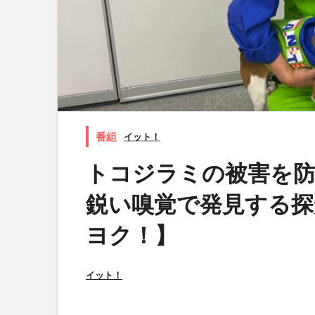
イット！
トコジラミの被害を防
鋭い嗅覚で発見する探
ヨク！】
イット！