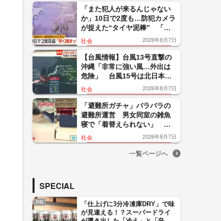
い」
「また犯人が来るんじゃない
か」10日で2度も…防犯カメラ
が捉えた“タイヤ泥棒” 「レ
クサス純正アルミタイヤ」も
2026年8月7日
社会
被害 「早く捕まって」
【台風情報】台風13号直撃の
沖縄「非常に強い風…外出は
危険」 台風15号は北日本の
太平洋側上陸なら「非常に珍
2026年8月7日
社会
しい」大雨に警戒
「避難所ガチャ」バラバラの
避難所運営 男女同室の雑魚
寝で「着替えられない」 海
外では当日にテント設置の制
2026年8月7日
社会
度設計【令和8年熊本地震】
一覧ページへ
SPECIAL
PR
「仕上げに3分冷凍庫DRY」で味
が見違える！？スーパードライ
が導き出した「冷え」と「辛