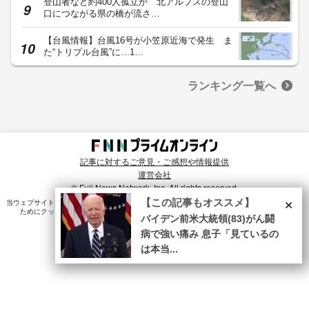
登山者など約400人孤立か 北アルプスの登山
口につながる県の橋が流さ…
【台風情報】台風16号が小笠原近海で発生 ま
た“トリプル台風”に…1…
ランキング一覧へ
記事に対するご意見・ご感想や情報提供
運営会社
© Fuji News Network, Inc. All rights reserved.
×
【この記事もオススメ】
当ウェブサイトでは、ユーザのニーズ・興味・関⼼に合致したコンテンツや広告配信を提供する
ためにクッキーを使⽤しています。詳細は、
プライバシーポリシー
をご確認ください。
バイデン前米大統領(83)がん闘
病で強い痛み 息子「見ているの
は本当...