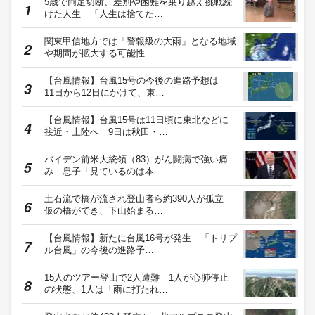
5歳で両足切断、差別や困難を乗り越え挑戦続
けた人生 「人生は捨てた…
関東甲信地方では「警報級の大雨」となる地域
や期間が拡大する可能性…
【台風情報】台風15号の今後の進路予想は
11日から12日にかけて、東…
【台風情報】台風15号は11日頃に東北などに
接近・上陸へ 9日は秋田・…
バイデン前米大統領（83）がん闘病で強い痛
み 息子「見ているのは本…
土石流で橋が流され登山者ら約390人が孤立
仮の橋ができ、下山始まる…
【台風情報】新たに台風16号が発生 「トリプ
ル台風」の今後の進路予…
15人のツアー登山で2人遭難 1人が心肺停止
の状態、1人は「雨に打たれ…