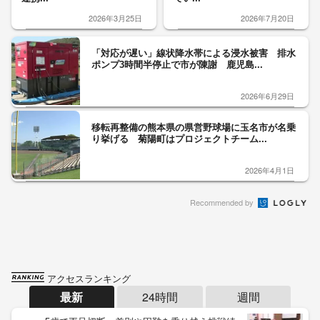
2026年3月25日
2026年7月20日
「対応が遅い」線状降水帯による浸水被害 排水
ポンプ3時間半停止で市が陳謝 鹿児島...
2026年6月29日
移転再整備の熊本県の県営野球場に玉名市が名乗
り挙げる 菊陽町はプロジェクトチーム...
2026年4月1日
Recommended by
アクセスランキング
最新
24時間
週間