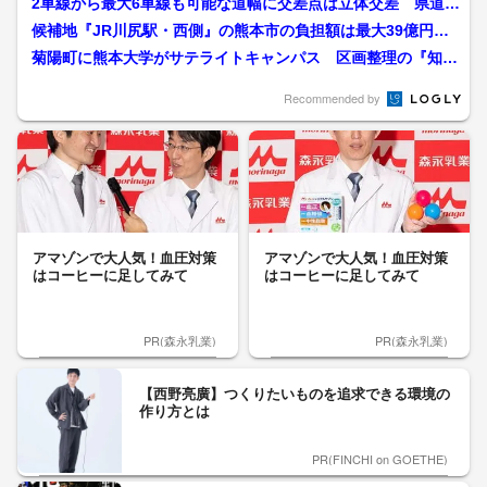
2車線から最大6車線も可能な道幅に交差点は立体交差 県道大
津植木線を多車線化にア...
候補地『JR川尻駅・西側』の熊本市の負担額は最大39億円
「道路網が弱点」の声に熊...
菊陽町に熊本大学がサテライトキャンパス 区画整理の『知の
集積エリア』に関する連携...
Recommended by
アマゾンで大人気！血圧対策
アマゾンで大人気！血圧対策
はコーヒーに足してみて
はコーヒーに足してみて
PR(森永乳業)
PR(森永乳業)
【西野亮廣】つくりたいものを追求できる環境の
作り方とは
PR(FINCHI on GOETHE)