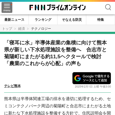
検索
最新ニュース
ランキング
そなえる防災
特集
トップ
経済
テクノロジー
「寝耳に水」半導体産業の集積に向けて熊本
県が新しい下水処理施設を整備へ 合志市と
菊陽町にまたがる約11,5ヘクタールで検討
「農業のこれからが心配」の声も
テレビ熊本
2025年2月1日 土曜 午後3:00
熊本県は半導体関連工場の排水を適切に処理するため、セ
ミコンテクノパーク周辺の菊陽町と合志市にまたがる土地
に新たな下水処理施設を整備する方針で、住民説明会を開