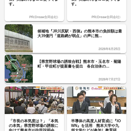
す。
す。
PR(Dreaw合同会社)
PR(Dreaw合同会社)
候補地『JR川尻駅・西側』の熊本市の負担額は最
大39億円「道路網が弱点」の声に熊...
2026年6月25日
【県営野球場の誘致合戦】熊本市・玉名市・菊陽
町・甲佐町が提案書を提出 各自治体の...
2026年7月27日
「市長の本気度は？」「本気
半導体の高度人材育成に『IO
の本気」県営野球場の誘致に
WN』を活用 熊本大学や九
向けて熊本市が住民説明会
州大学などが参加し教育研