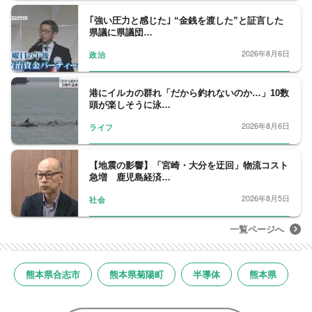
｢強い圧力と感じた｣ “金銭を渡した”と証言した
県議に県議団…
2026年8月6日
政治
港にイルカの群れ「だから釣れないのか…」10数
頭が楽しそうに泳…
2026年8月6日
ライフ
【地震の影響】「宮崎・大分を迂回」物流コスト
急増 鹿児島経済…
2026年8月5日
社会
一覧ページへ
熊本県合志市
熊本県菊陽町
半導体
熊本県