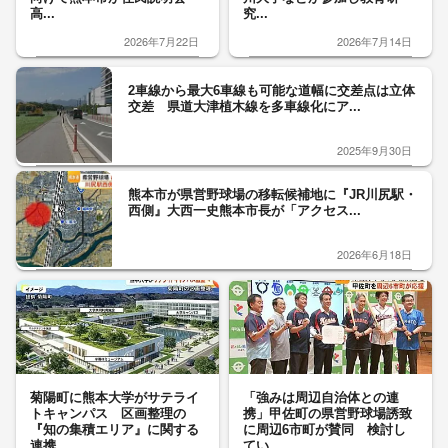
高...
究...
2026年7月22日
2026年7月14日
2車線から最大6車線も可能な道幅に交差点は立体
交差 県道大津植木線を多車線化にア...
2025年9月30日
熊本市が県営野球場の移転候補地に『JR川尻駅・
西側』大西一史熊本市長が「アクセス...
2026年6月18日
菊陽町に熊本大学がサテライ
「強みは周辺自治体との連
トキャンパス 区画整理の
携」甲佐町の県営野球場誘致
『知の集積エリア』に関する
に周辺6市町が賛同 検討し
連携...
てい...