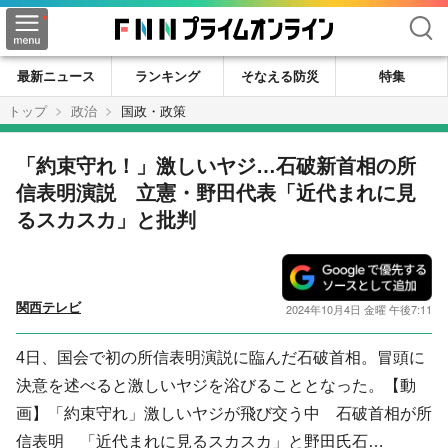
検索
最新ニュース
ランキング
そなえる防災
特集
トップ
政治
国政・政策
「約束守れ！」激しいヤジ…石破新首相の所
信表明演説 立憲・野田代表「近代まれに見
るスカスカ」と批判
関西テレビ
2024年10月4日 金曜 午後7:11
4日、国会で初の所信表明演説に臨んだ石破首相。冒頭に
決意を述べると激しいヤジを浴びることとなった。【動
画】「約束守れ」激しいヤジが飛び交う中 石破首相が所
信表明 「近代まれに見るスカスカ」と野田氏石…