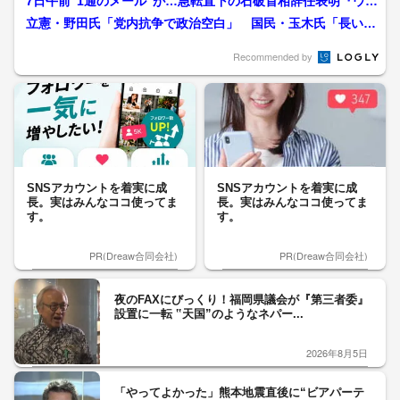
7日午前“1通のメール”が…急転直下の石破首相辞任表明『ウラ
のウラ』鈴木哲夫氏が...
立憲・野田氏「党内抗争で政治空白」 国民・玉木氏「長い政
治の夏休み」 自民総裁...
Recommended by
SNSアカウントを着実に成
SNSアカウントを着実に成
長。実はみんなココ使ってま
長。実はみんなココ使ってま
す。
す。
PR(Dreaw合同会社)
PR(Dreaw合同会社)
夜のFAXにびっくり！福岡県議会が『第三者委』
設置に一転 ‟天国”のようなネパー...
2026年8月5日
「やってよかった」熊本地震直後に“ビアパーテ