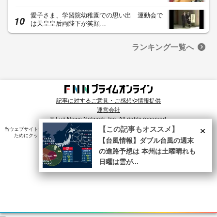
愛子さま、学習院幼稚園での思い出 運動会で
は天皇皇后両陛下が笑顔…
ランキング一覧へ
記事に対するご意見・ご感想や情報提供
運営会社
© Fuji News Network, Inc. All rights reserved.
×
【この記事もオススメ】
当ウェブサイトでは、ユーザのニーズ・興味・関⼼に合致したコンテンツや広告配信を提供する
ためにクッキーを使⽤しています。詳細は、
プライバシーポリシー
をご確認ください。
【台風情報】ダブル台風の週末
の進路予想は 本州は土曜晴れも
日曜は雲が...