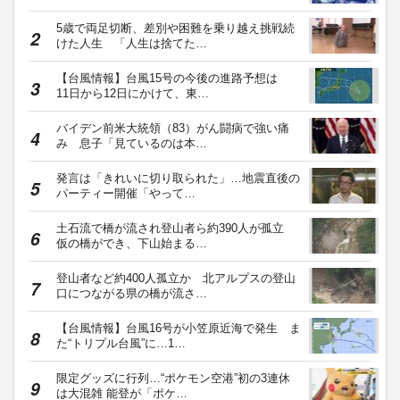
5歳で両足切断、差別や困難を乗り越え挑戦続
けた人生 「人生は捨てた…
【台風情報】台風15号の今後の進路予想は
11日から12日にかけて、東…
バイデン前米大統領（83）がん闘病で強い痛
み 息子「見ているのは本…
発言は「きれいに切り取られた」…地震直後の
パーティー開催「やって…
土石流で橋が流され登山者ら約390人が孤立
仮の橋ができ、下山始まる…
登山者など約400人孤立か 北アルプスの登山
口につながる県の橋が流さ…
【台風情報】台風16号が小笠原近海で発生 ま
た“トリプル台風”に…1…
限定グッズに行列…“ポケモン空港”初の3連休
は大混雑 能登が「ポケ…