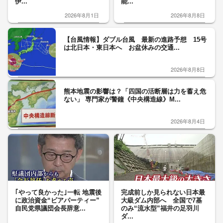
伊...
能...
2026年8月1日
2026年8月8日
【台風情報】ダブル台風 最新の進路予想 15号
は北日本・東日本へ お盆休みの交通...
2026年8月8日
熊本地震の影響は？「四国の活断層は力を蓄え危
ない」 専門家が警鐘《中央構造線》M...
2026年8月4日
｢やって良かった｣一転 地震後
完成前しか見られない日本最
に政治資金“ビアパーティー”
大級ダム内部へ 全国で7基
自民党県議団会長辞意...
のみ“流水型”福井の足羽川
ダ...