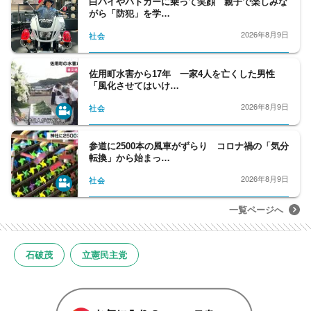
白バイやパトカーに乗って笑顔 親子で楽しみな
がら「防犯」を学…
2026年8月9日
社会
佐用町水害から17年 一家4人を亡くした男性
「風化させてはいけ…
2026年8月9日
社会
参道に2500本の風車がずらり コロナ禍の「気分
転換」から始まっ…
2026年8月9日
社会
一覧ページへ
石破茂
立憲民主党