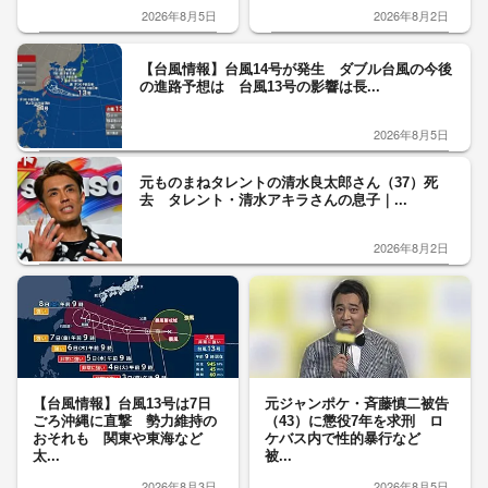
2026年8月5日
2026年8月2日
【台風情報】台風14号が発生 ダブル台風の今後
の進路予想は 台風13号の影響は長...
2026年8月5日
元ものまねタレントの清水良太郎さん（37）死
去 タレント・清水アキラさんの息子｜...
2026年8月2日
【台風情報】台風13号は7日
元ジャンポケ・斉藤慎二被告
ごろ沖縄に直撃 勢力維持の
（43）に懲役7年を求刑 ロ
おそれも 関東や東海など
ケバス内で性的暴行など
太...
被...
2026年8月3日
2026年8月5日