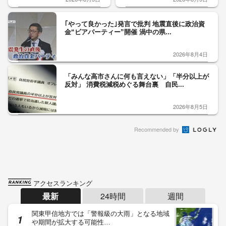
｢やって良かった｣発言で批判 地震直後に政治資
金“ビアパーティー”開催 渦中の県...
2026年8月4日
「みんな高市さんに何も言えない」「半分以上が
反対」 消費税減税めぐる舞台裏 自民...
2026年8月5日
Recommended by
アクセスランキング
最新
24時間
週間
関東甲信地方では「警報級の大雨」となる地域
や期間が拡大する可能性…