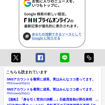
こちらも読まれています
SNSアカウントを着実に成長。実はみんなココ使ってます。
PR(Dreaw合同会社)
SNSアカウントを着実に成長。実はみんなココ使ってます。
PR(Dreaw合同会社)
【急転】「身を引く苦渋の決断…」石破茂首相が辞任表明 小
泉進次郎農水相が「背中押...