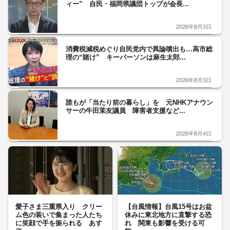
ィー” 自民・福岡県議団トップが会長...
2026年8月3日
消費税減税めぐり自民党内で異論噴出も…高市総
理の“賭け” キーパーソンは麻生太郎...
2026年8月3日
誰もが「当たり前の暮らし」を 元NHKアナウン
サーの牛田茉友議員 障害者支援など...
2026年8月4日
愛子さま三重県入り クリー
【台風情報】台風15号はお盆
ム色の装いで集まった人たち
休みに東北地方に直撃する恐
に笑顔で手を振られる あす
れ 関東も影響を受ける可