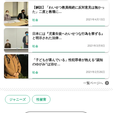
【解説】「わいせつ教員根絶に反対意見は無かっ
た」二度と教壇に…
2021年4月13日
社会
日本には『児童生徒へわいせつな行為を禁ずる』
と明示された法律…
2021年3月9日
社会
「子どもが喜んでいる」性犯罪者が抱える“認知
のゆがみ”は治せ…
2021年2月26日
社会
一覧ページへ
ジャニーズ
性被害