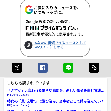
こちらも読まれています
「さすが」と言われる驚きや感動を。新しい価値を生む電通の
挑戦
PR(dentsu Japan)
時代の「最"現場"」に飛び込み、当事者として踏み込んでいく
PR(dentsu Japan)