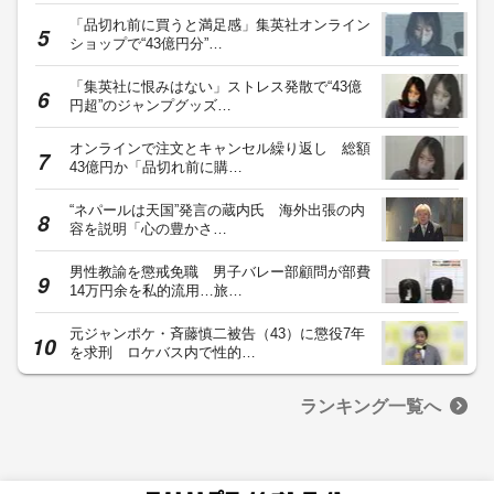
「品切れ前に買うと満足感」集英社オンライン
ショップで“43億円分”…
「集英社に恨みはない」ストレス発散で“43億
円超”のジャンプグッズ…
オンラインで注文とキャンセル繰り返し 総額
43億円か「品切れ前に購…
“ネパールは天国”発言の蔵内氏 海外出張の内
容を説明「心の豊かさ…
男性教諭を懲戒免職 男子バレー部顧問が部費
14万円余を私的流用…旅…
元ジャンポケ・斉藤慎二被告（43）に懲役7年
を求刑 ロケバス内で性的…
ランキング一覧へ