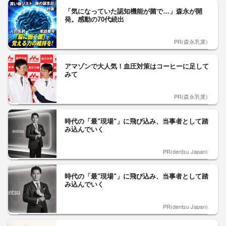
「気になっていた認知機能が菌で…」森永が開
発。感動の70代続出
PR(森永乳業)
アマゾンで大人気！血圧対策はコーヒーに足して
みて
PR(森永乳業)
時代の「最"現場"」に飛び込み、当事者として踏
み込んでいく
PR(dentsu Japan)
時代の「最"現場"」に飛び込み、当事者として踏
み込んでいく
PR(dentsu Japan)