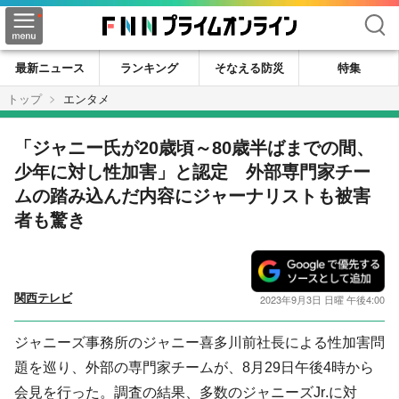
検索
最新ニュース
ランキング
そなえる防災
特集
トップ
エンタメ
「ジャニー氏が20歳頃～80歳半ばまでの間、
少年に対し性加害」と認定 外部専門家チー
ムの踏み込んだ内容にジャーナリストも被害
者も驚き
関西テレビ
2023年9月3日 日曜 午後4:00
ジャニーズ事務所のジャニー喜多川前社長による性加害問
題を巡り、外部の専門家チームが、8月29日午後4時から
会見を行った。調査の結果、多数のジャニーズJr.に対