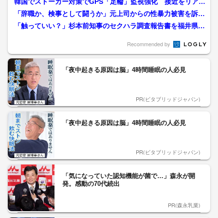
韓国でストーカー対策でGPS「足輪」監視強化 接近をリアル
タイムで通知 効果と人...
「辞職か、検事として闘うか」元上司からの性暴力被害を訴え
る女性検事 国の“事実上...
「触っていい？」杉本前知事のセクハラ調査報告書を福井県が
公表 裏付けメッセージ1...
Recommended by
「夜中起きる原因は脳」4時間睡眠の人必見
PR(ビタブリッドジャパン)
「夜中起きる原因は脳」4時間睡眠の人必見
PR(ビタブリッドジャパン)
「気になっていた認知機能が菌で…」森永が開
発。感動の70代続出
PR(森永乳業)