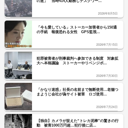
の意」 当時414人勤務しデスクワー...
2026年8月5日
「今も愛している」ストーカー加害者から150通
の手紙 報復恐れる女性 GPS監視...
2026年7月15日
犯罪被害者が刑事裁判へ参加できる制度 対象拡
大へ本格議論 ストーカーやリベンジポ...
2026年7月30日
「かなり迷惑」社長の名前まで無断使用…老舗つ
まようじ会社が偽サイト被害 ロゴ使用...
2026年7月24日
【独自】カメラが捉えた“トレカ泥棒”の驚きの行
動 被害1000万円超…犯行後に店...