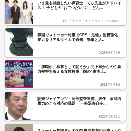
いま最も相談したい保育士・てぃ先生がアドバイ
ス！ 子どもの“おてつだい”に、どん...
PR(アタック・キュキュット｜Hugkum)
韓国でストーカー対策でGPS「足輪」監視強化
接近をリアルタイムで通知 効果と人...
2026年6月24日
「辞職か、検事として闘うか」元上司からの性暴
力被害を訴える女性検事 国の“事実上...
2026年4月1日
読売ジャイアンツ・阿部監督逮捕、辞任 家庭内
暴力めぐる対応の課題 「一時退去命令...
2026年5月28日
ストーカー加害者へのGPS機器装着や治療・カウ