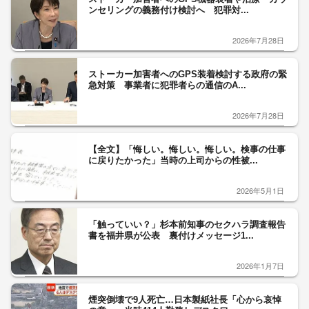
ンセリングの義務付け検討へ 犯罪対...
2026年7月28日
ストーカー加害者へのGPS装着検討する政府の緊
急対策 事業者に犯罪者らの通信のA...
2026年7月28日
【全文】「悔しい。悔しい。悔しい。検事の仕事
に戻りたかった」当時の上司からの性被...
2026年5月1日
「触っていい？」杉本前知事のセクハラ調査報告
書を福井県が公表 裏付けメッセージ1...
2026年1月7日
煙突倒壊で9人死亡…日本製紙社長「心から哀悼