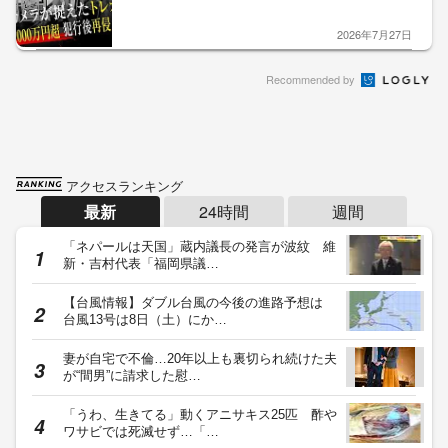
2026年7月27日
Recommended by
アクセスランキング
最新
24時間
週間
「ネパールは天国」蔵内議長の発言が波紋 維
新・吉村代表「福岡県議…
【台風情報】ダブル台風の今後の進路予想は
台風13号は8日（土）にか…
妻が自宅で不倫…20年以上も裏切られ続けた夫
が“間男”に請求した慰…
「うわ、生きてる」動くアニサキス25匹 酢や
ワサビでは死滅せず…「…