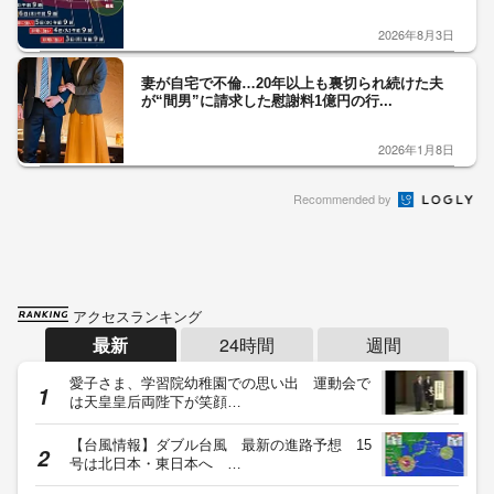
2026年8月3日
妻が自宅で不倫…20年以上も裏切られ続けた夫
が“間男”に請求した慰謝料1億円の行...
2026年1月8日
Recommended by
アクセスランキング
最新
24時間
週間
愛子さま、学習院幼稚園での思い出 運動会で
は天皇皇后両陛下が笑顔…
【台風情報】ダブル台風 最新の進路予想 15
号は北日本・東日本へ …