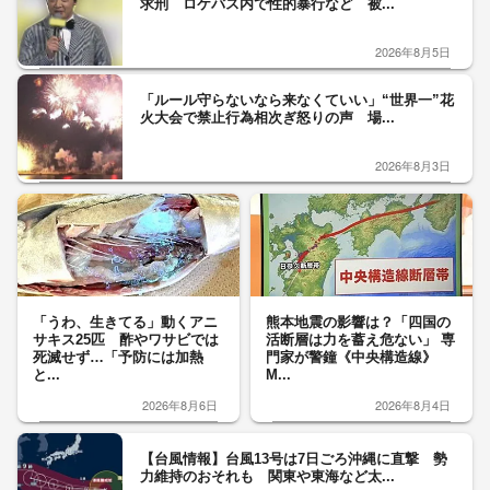
求刑 ロケバス内で性的暴行など 被...
2026年8月5日
「ルール守らないなら来なくていい」“世界一”花
火大会で禁止行為相次ぎ怒りの声 場...
2026年8月3日
「うわ、生きてる」動くアニ
熊本地震の影響は？「四国の
サキス25匹 酢やワサビでは
活断層は力を蓄え危ない」 専
死滅せず…「予防には加熱
門家が警鐘《中央構造線》
と...
M...
2026年8月6日
2026年8月4日
【台風情報】台風13号は7日ごろ沖縄に直撃 勢
力維持のおそれも 関東や東海など太...