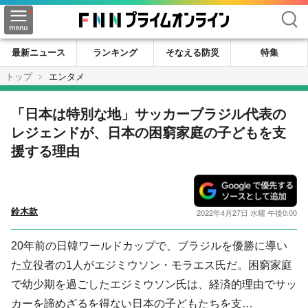
検索
最新ニュース
ランキング
そなえる防災
特集
トップ
エンタメ
「日本は特別な地」サッカーブラジル代表の
レジェンドが、日本の困窮家庭の子どもを支
援する理由
鈴木款
2022年4月27日 水曜 午後0:00
20年前の日韓ワールドカップで、ブラジルを優勝に導い
た立役者の1人がエジミウソン・モラエス氏だ。困窮家庭
で幼少期を過ごしたエジミウソン氏は、経済的理由でサッ
カーを諦めざるを得ない日本の子どもたちを支…