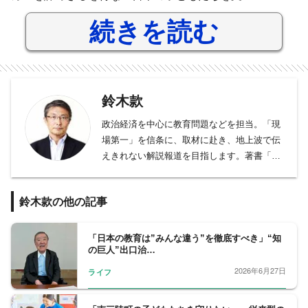
続きを読む
鈴木款
政治経済を中心に教育問題などを担当。「現
場第一」を信条に、取材に赴き、地上波で伝
えきれない解説報道を目指します。著書「日
本のパラリンピックを創った男 中村裕」「小
泉進次郎 日本の未来をつくる言葉」、「日経
鈴木款の他の記事
電子版の読みかた」、編著「2020教育改革の
キモ」。趣味はマラソン、ウインドサーフィ
ン。2017年サハラ砂漠マラソン（全長250キ
「日本の教育は”みんな違う”を徹底すべき」“知
の巨人”出口治…
ロ）走破。2020年早稲田大学院スポーツ科学
研究科卒業。
2026年6月27日
ライフ
フジテレビ報道局解説委員。1961年北海道生
まれ、早稲田大学卒業後、農林中央金庫に入