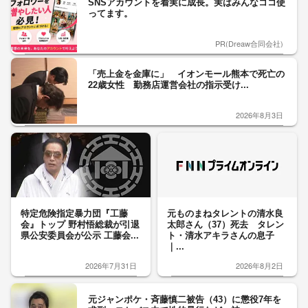
SNSアカウントを着実に成長。実はみんなココ使
ってます。
PR(Dreaw合同会社)
「売上金を金庫に」 イオンモール熊本で死亡の
22歳女性 勤務店運営会社の指示受け...
2026年8月3日
特定危険指定暴力団『工藤
元ものまねタレントの清水良
会』トップ 野村悟総裁が引退
太郎さん（37）死去 タレン
県公安委員会が公示 工藤会...
ト・清水アキラさんの息子
｜...
2026年7月31日
2026年8月2日
元ジャンポケ・斉藤慎二被告（43）に懲役7年を