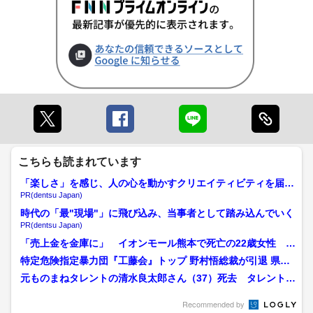
こちらも読まれています
「楽しさ」を感じ、人の心を動かすクリエイティビティを届け
る
PR(dentsu Japan)
時代の「最"現場"」に飛び込み、当事者として踏み込んでいく
PR(dentsu Japan)
「売上金を金庫に」 イオンモール熊本で死亡の22歳女性 勤
務店運営会社の指示受け...
特定危険指定暴力団『工藤会』トップ 野村悟総裁が引退 県公
安委員会が公示 工藤会...
元ものまねタレントの清水良太郎さん（37）死去 タレント・
清水アキラさんの息子
Recommended by