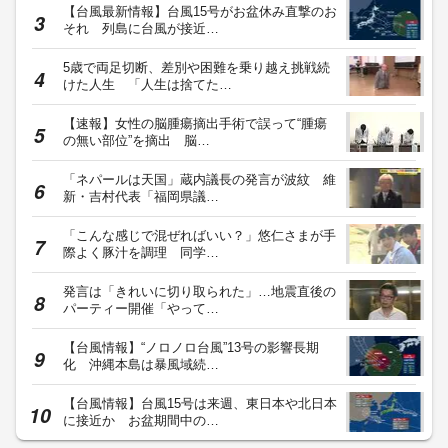
【台風最新情報】台風15号がお盆休み直撃のお
それ 列島に台風が接近…
5歳で両足切断、差別や困難を乗り越え挑戦続
けた人生 「人生は捨てた…
【速報】女性の脳腫瘍摘出手術で誤って“腫瘍
の無い部位”を摘出 脳…
「ネパールは天国」蔵内議長の発言が波紋 維
新・吉村代表「福岡県議…
「こんな感じで混ぜればいい？」悠仁さまが手
際よく豚汁を調理 同学…
発言は「きれいに切り取られた」…地震直後の
パーティー開催「やって…
【台風情報】“ノロノロ台風”13号の影響長期
化 沖縄本島は暴風域続…
【台風情報】台風15号は来週、東日本や北日本
に接近か お盆期間中の…