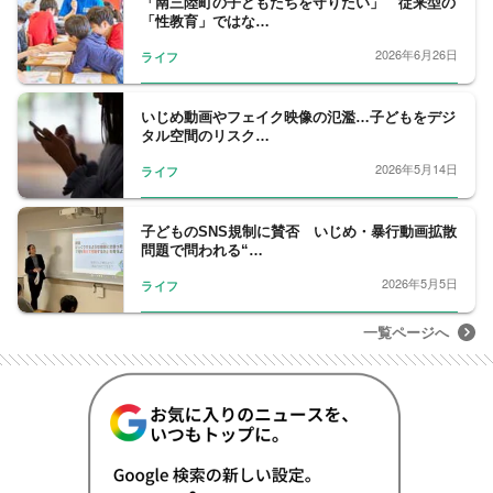
「南三陸町の子どもたちを守りたい」 従来型の
庫しニューヨーク支店などを経て1992年フジ
「性教育」ではな…
テレビ入社。営業局、政治部、ニューヨーク
2026年6月26日
ライフ
支局長、経済部長を経て現職。iU情報経営イ
ノベーション専門職大学客員教授。映画倫理
機構（映倫）年少者映画審議会委員。はこだ
いじめ動画やフェイク映像の氾濫…子どもをデジ
タル空間のリスク…
て観光大使。映画配給会社アドバイザー。
2026年5月14日
ライフ
子どものSNS規制に賛否 いじめ・暴行動画拡散
問題で問われる“…
2026年5月5日
ライフ
一覧ページへ