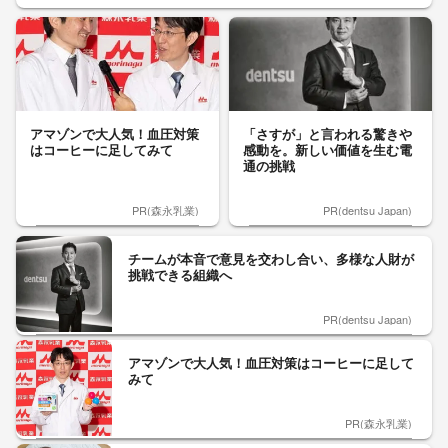
アマゾンで大人気！血圧対策
「さすが」と言われる驚きや
はコーヒーに足してみて
感動を。新しい価値を生む電
通の挑戦
PR(森永乳業)
PR(dentsu Japan)
チームが本音で意見を交わし合い、多様な人財が
挑戦できる組織へ
PR(dentsu Japan)
アマゾンで大人気！血圧対策はコーヒーに足して
みて
PR(森永乳業)