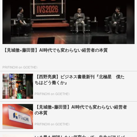
【見城徹×藤田晋】AI時代でも変わらない経営者の本質
PR(FINCHI on GOETHE)
【西野亮廣】ビジネス書最新刊『北極星 僕た
ちはどう働くか』
PR(FINCHI on GOETHE)
【見城徹×藤田晋】AI時代でも変わらない経営者
の本質
PR(FINCHI on GOETHE)
いま最も相談したい保育士・てぃ先生がアドバ