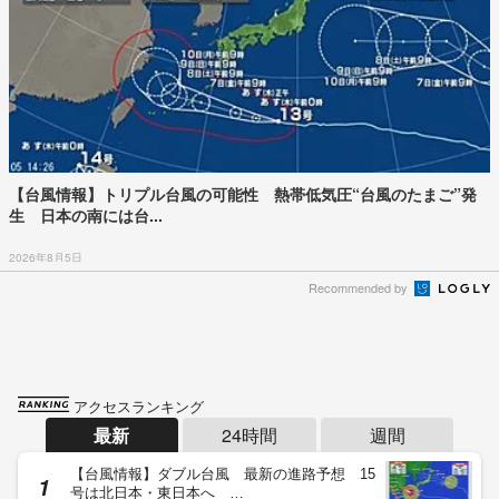
【台風情報】トリプル台風の可能性 熱帯低気圧“台風のたまご”発
生 日本の南には台...
2026年8月5日
Recommended by
アクセスランキング
最新
24時間
週間
【台風情報】ダブル台風 最新の進路予想 15
号は北日本・東日本へ …