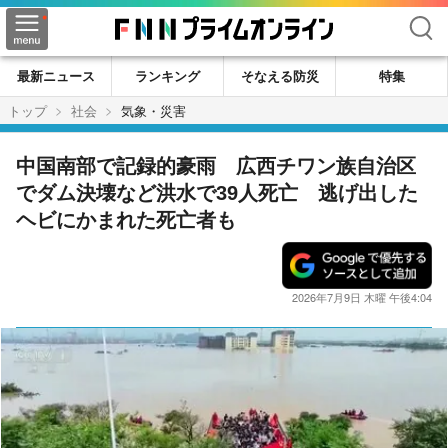
検索
最新ニュース
ランキング
そなえる防災
特集
トップ
社会
気象・災害
中国南部で記録的豪雨 広西チワン族自治区
でダム決壊など洪水で39人死亡 逃げ出した
ヘビにかまれた死亡者も
2026年7月9日 木曜 午後4:04