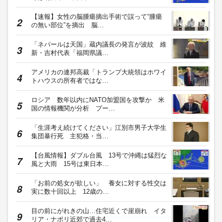
【速報】女性の脳腫瘍摘出手術で誤って“腫瘍
の無い部位”を摘出 脳…
「ネパールは天国」蔵内議長の発言が波紋 維
新・吉村代表「福岡県議…
アメリカの連邦高裁「トランプ大統領はホワイ
トハウスの所有者ではな…
ロシア 数年以内にNATO加盟国を攻撃か 米
国の情報機関が分析 プー…
「生涯考え続けてください」江別市男子大学生
集団暴行死 主犯格・当…
【台風情報】ダブル台風 13号で沖縄は猛烈な
風と大雨 15号は東日本…
「お前の処女が欲しい」 養女に対する性交は
実に数十回以上 12歳の…
目の前にがれきの山…住宅近くで崖崩れ イタ
リア・ナポリ近郊で過去4…