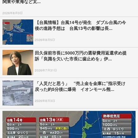
関東や東海など太...
2026年8月3日
【台風情報】台風14号が発生 ダブル台風の今
後の進路予想は 台風13号の影響は長...
2026年8月5日
田久保前市長に5000万円の選挙費用返還求め提
訴「良識を欠いた市長に歯止めを」伊...
2026年7月31日
「人災だと思う」 “売上金を金庫に”指示受け
戻った約5分後に爆発 イオンモール熊...
2026年8月3日