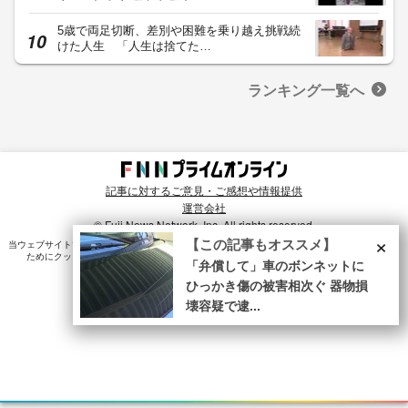
5歳で両足切断、差別や困難を乗り越え挑戦続
けた人生 「人生は捨てた…
ランキング一覧へ
記事に対するご意見・ご感想や情報提供
運営会社
© Fuji News Network, Inc. All rights reserved.
×
【この記事もオススメ】
当ウェブサイトでは、ユーザのニーズ・興味・関⼼に合致したコンテンツや広告配信を提供する
ためにクッキーを使⽤しています。詳細は、
プライバシーポリシー
をご確認ください。
「弁償して」車のボンネットに
ひっかき傷の被害相次ぐ 器物損
壊容疑で逮...