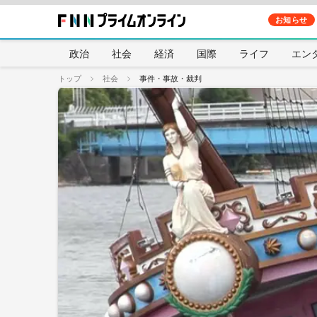
お知らせ
政治
社会
経済
国際
ライフ
エン
トップ
社会
事件・事故・裁判