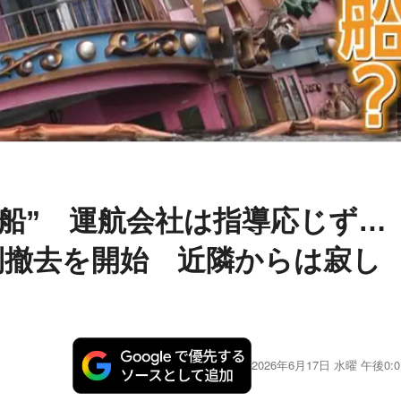
賊船” 運航会社は指導応じず…
強制撤去を開始 近隣からは寂し
2026年6月17日 水曜 午後0:0