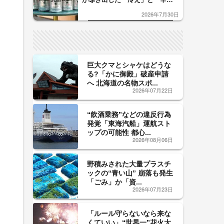
口」のおいしい関係 青く変化
2026年7月30日
した「辛口カーブ」が飲み頃の
サイン！
巨大クマとシャケはどうな
る?「かに御殿」破産申請
へ 北海道の名物スポ...
2026年07月22日
“飲酒乗務”などの違反行為
発覚「東海汽船」運航スト
ップの可能性 都心...
2026年08月06日
野積みされた大量プラスチ
ックの“青い山” 崩落も発生
「ごみ」か「資...
2026年07月23日
「ルール守らないなら来な
くていい」“世界一”花火大