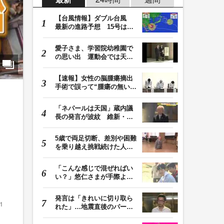
【台風情報】ダブル台風
最新の進路予想 15号は北
日本・東日本へ …
愛子さま、学習院幼稚園で
の思い出 運動会では天皇
皇后両陛下が笑顔…
【速報】女性の脳腫瘍摘出
手術で誤って“腫瘍の無い部
位”を摘出 脳…
「ネパールは天国」蔵内議
長の発言が波紋 維新・吉
村代表「福岡県議…
5歳で両足切断、差別や困難
を乗り越え挑戦続けた人
生 「人生は捨てた…
「こんな感じで混ぜればい
い？」悠仁さまが手際よく
豚汁を調理 同学…
発言は「きれいに切り取ら
1
れた」…地震直後のパーテ
ィー開催「やって…