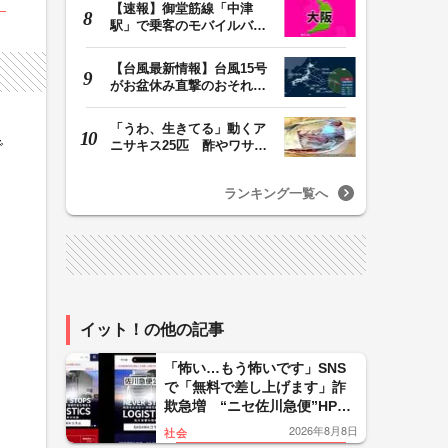
【速報】御堂筋線「中津
駅」で乗客のモバイルバッ
テリーから発火 女…
【台風最新情報】台風15号
がお盆休み直撃のおそれ
列島に台風が接近…
「うわ、生きてる」動くア
で
ニサキス25匹 酢やワサビ
では死滅せず…「…
ランキング一覧へ
イット！の他の記事
「怖い…もう怖いです」SNS
で「無料で差し上げます」詐
欺急増 “ニセ佐川急便”HPに
誘導、個人情報要求 佐川急
2026年8月8日
社会
便「断じて許されない」怒り