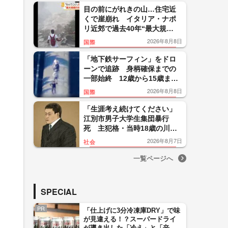
目の前にがれきの山…住宅近
くで崖崩れ イタリア・ナポ
リ近郊で過去40年“最大規
模”地震 26人負傷300人避難
2026年8月8日
国際
「地下鉄サーフィン」をドロ
ーンで追跡 身柄確保までの
一部始終 12歳から15歳まで
の少年5人を逮捕 ニューヨー
2026年8月8日
国際
ク
「生涯考え続けてください」
江別市男子大学生集団暴行
死 主犯格・当時18歳の川口
侑斗被告に無期懲役の判決
2026年8月7日
社会
「理不尽以外の何ものでもな
い」
一覧ページへ
SPECIAL
PR
「仕上げに3分冷凍庫DRY」で味
が見違える！？スーパードライ
が導き出した「冷え」と「辛