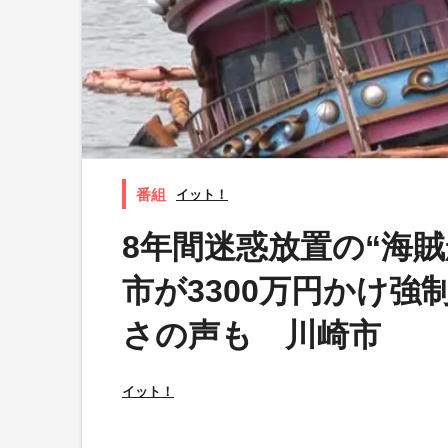
イット！
8年間迷惑放置の“海
市が3300万円かけ
さの声も 川崎市
イット！