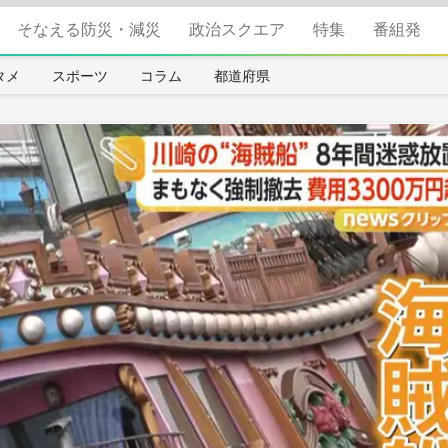
そなえる防災・減災
政治スクエア
特集
番組発
タメ
スポーツ
コラム
都道府県