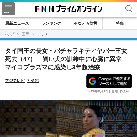
検索
最新ニュース
ランキング
そなえる防災
特集
トップ
国際
アジア
タイ国王の長女・パチャラキティヤパー王女
死去（47） 飼い犬の訓練中に心臓に異常
マイコプラズマに感染し3年超治療
フジテレビ
社会部
2026年6月12日 金曜 午後4:01