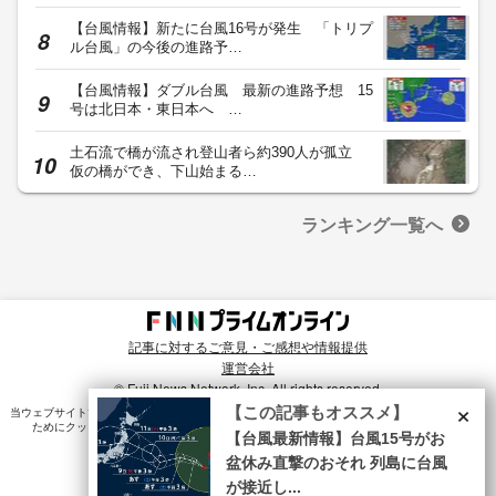
【台風情報】新たに台風16号が発生 「トリプ
ル台風」の今後の進路予…
【台風情報】ダブル台風 最新の進路予想 15
号は北日本・東日本へ …
土石流で橋が流され登山者ら約390人が孤立
仮の橋ができ、下山始まる…
ランキング一覧へ
記事に対するご意見・ご感想や情報提供
運営会社
© Fuji News Network, Inc. All rights reserved.
×
【この記事もオススメ】
当ウェブサイトでは、ユーザのニーズ・興味・関⼼に合致したコンテンツや広告配信を提供する
ためにクッキーを使⽤しています。詳細は、
プライバシーポリシー
をご確認ください。
【台風最新情報】台風15号がお
盆休み直撃のおそれ 列島に台風
が接近し...