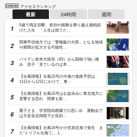
アクセスランキング
最新
24時間
週間
5歳で両足切断、差別や困難を乗り越え挑戦続
けた人生 「人生は捨てた…
関東甲信地方では「警報級の大雨」となる地域
や期間が拡大する可能性…
バイデン前米大統領（83）がん闘病で強い痛
み 息子「見ているのは本…
【台風情報】台風15号の今後の進路予想は
11日から12日にかけて、東…
【台風情報】台風15号はお盆休みに東北地方に
直撃する恐れ 関東も影…
愛子さま、学習院幼稚園での思い出 運動会で
は天皇皇后両陛下が笑顔…
【台風情報】台風16号が小笠原近海で発生 ま
た“トリプル台風”に…1…