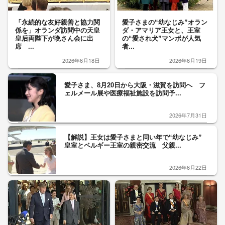
「永続的な友好親善と協力関
愛子さまの“幼なじみ”オラン
係を」オランダ訪問中の天皇
ダ・アマリア王女と、王室
皇后両陛下が晩さん会に出
の“愛され犬”マンボが人気
席 ...
者...
2026年6月18日
2026年6月19日
愛子さま、8月20日から大阪・滋賀を訪問へ フ
ェルメール展や医療福祉施設を訪問予...
2026年7月31日
【解説】王女は愛子さまと同い年で“幼なじみ”
皇室とベルギー王室の親密交流 父親...
2026年6月22日