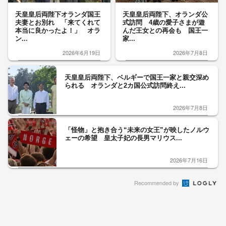
天皇皇后両陛下オランダ国王
天皇皇后両陛下、オランダ公
夫妻とお別れ 「来てくれて
式訪問 4歳の愛子さまが遊
本当に良かったよ！」 オラ
んだ王女との再会も 国王一
ン...
家...
2026年6月19日
2026年7月8日
天皇皇后両陛下、ベルギーで国王一家と親交深め
られる オランダと2カ国公式訪問終え...
2026年7月8日
「怪物」と抱き合う“未来の女王”が映したノルウ
ェーの希望 皇太子妃の長男マリウス...
2026年7月16日
Recommended by