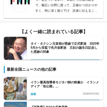
で、幅広い分野に渡って、正確かつ分かりや
すく、時に深く掘り下げ、読者に伝えること
をモットーとしております。
事件、事故、裁判から、医療、年金、運輸･
交通･国土、教育、科学、宇宙、災害・防災
【よく一緒に読まれている記事】
など、幅広い分野をフォロー。天皇陛下など
皇室の動向、都政から首都圏自治体の行政も
担当。社会問題、調査報道については、分野
タイ・タクシン元首相が恩赦で正式釈放 2025年
9月から収監で先月仮釈放 王妃の誕生日記念し
の垣根を越えて取材に取り組んでいます。
た恩赦の対象
最新全国ニュースの他の記事
イラン最高指導者モジタバ師の映像か イランメ
ディア「初公開」…
2026年8月9日
国際