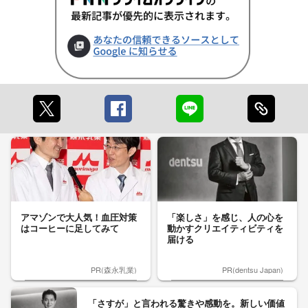
アマゾンで大人気！血圧対策
「楽しさ」を感じ、人の心を
はコーヒーに足してみて
動かすクリエイティビティを
届ける
PR(森永乳業)
PR(dentsu Japan)
「さすが」と言われる驚きや感動を。新しい価値