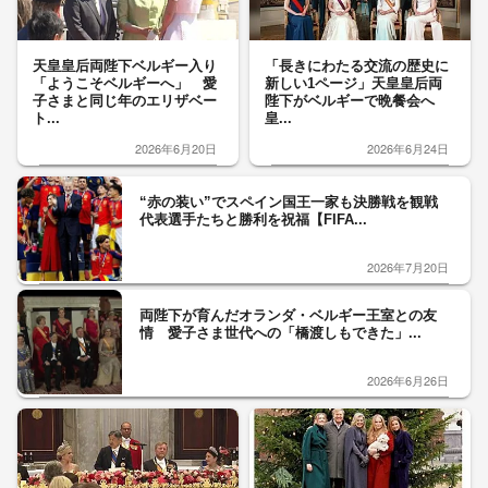
天皇皇后両陛下ベルギー入り
「長きにわたる交流の歴史に
「ようこそベルギーへ」 愛
新しい1ページ」天皇皇后両
子さまと同じ年のエリザベー
陛下がベルギーで晩餐会へ
ト...
皇...
2026年6月20日
2026年6月24日
“赤の装い”でスペイン国王一家も決勝戦を観戦
代表選手たちと勝利を祝福【FIFA...
2026年7月20日
両陛下が育んだオランダ・ベルギー王室との友
情 愛子さま世代への「橋渡しもできた」...
2026年6月26日