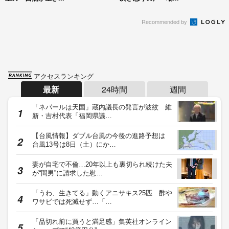
Recommended by
アクセスランキング
最新
24時間
週間
「ネパールは天国」蔵内議長の発言が波紋 維
新・吉村代表「福岡県議…
【台風情報】ダブル台風の今後の進路予想は
台風13号は8日（土）にか…
妻が自宅で不倫…20年以上も裏切られ続けた夫
が“間男”に請求した慰…
「うわ、生きてる」動くアニサキス25匹 酢や
ワサビでは死滅せず…「…
「品切れ前に買うと満足感」集英社オンライン