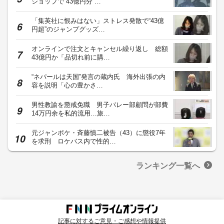
ショップで“43億円分”…
「集英社に恨みはない」ストレス発散で“43億
円超”のジャンプグッズ…
オンラインで注文とキャンセル繰り返し 総額
43億円か「品切れ前に購…
“ネパールは天国”発言の蔵内氏 海外出張の内
容を説明「心の豊かさ…
男性教諭を懲戒免職 男子バレー部顧問が部費
14万円余を私的流用…旅…
元ジャンポケ・斉藤慎二被告（43）に懲役7年
を求刑 ロケバス内で性的…
ランキング一覧へ
記事に対するご意見・ご感想や情報提供