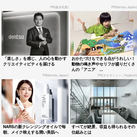
PR(森永乳業)
PR(dentsu Japan)
「楽しさ」を感じ、人の心を動かす
おかたづけもできる点がうれしい！
クリエイティビティを届ける
動物の鳴き声やセリフが盛りだくさ
んの「アニア ...
PR(dentsu Japan)
PR(タカラトミー｜Hugkum)
NARSの新クレンジングオイルで毎
すべてが絶景、収益も得られるその
朝、メイク映えする潤い美肌へ
仕組みとは