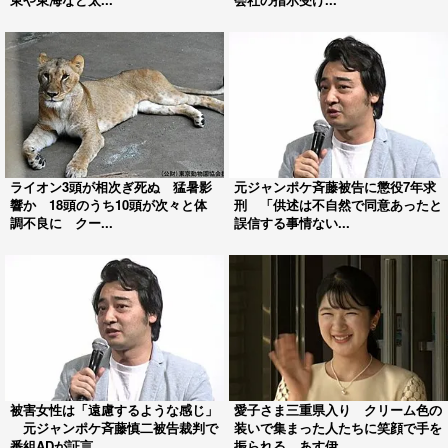
ライオン3頭が相次ぎ死ぬ 猛暑影
元ジャンポケ斉藤被告に懲役7年求
響か 18頭のうち10頭が次々と体
刑 「供述は不自然で同意あったと
調不良に クー...
誤信する事情ない...
被害女性は「遠慮するような感じ」
愛子さま三重県入り クリーム色の
元ジャンポケ斉藤慎二被告裁判で
装いで集まった人たちに笑顔で手を
番組ADが証言 ...
振られる あす伊...