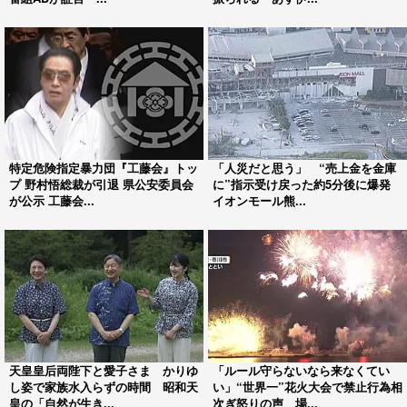
特定危険指定暴力団『工藤会』トッ
「人災だと思う」 “売上金を金庫
プ 野村悟総裁が引退 県公安委員会
に”指示受け戻った約5分後に爆発
が公示 工藤会...
イオンモール熊...
天皇皇后両陛下と愛子さま かりゆ
「ルール守らないなら来なくてい
し姿で家族水入らずの時間 昭和天
い」“世界一”花火大会で禁止行為相
皇の「自然が生き...
次ぎ怒りの声 場...