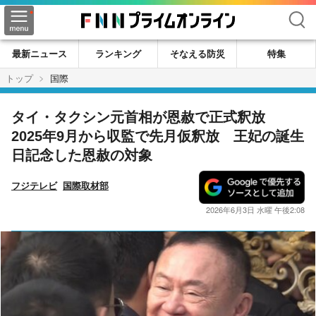
検索
最新ニュース
ランキング
そなえる防災
特集
トップ
国際
タイ・タクシン元首相が恩赦で正式釈放
2025年9月から収監で先月仮釈放 王妃の誕生
日記念した恩赦の対象
フジテレビ
国際取材部
2026年6月3日 水曜 午後2:08