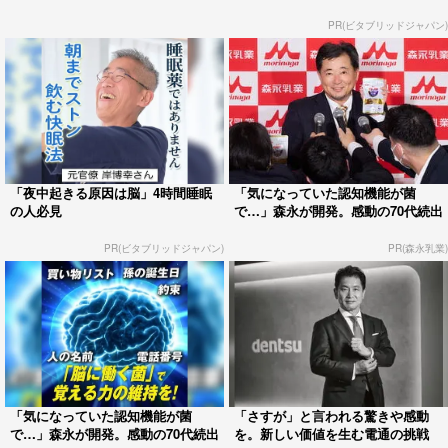
PR(ビタブリッドジャパン)
「夜中起きる原因は脳」4時間睡眠
「気になっていた認知機能が菌
の人必見
で…」森永が開発。感動の70代続出
PR(ビタブリッドジャパン)
PR(森永乳業)
「気になっていた認知機能が菌
「さすが」と言われる驚きや感動
で…」森永が開発。感動の70代続出
を。新しい価値を生む電通の挑戦