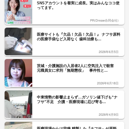
SNSアカウントを着実に成長。実はみんなココ使
ってます。
PR(Dreaw合同会社)
医療サイトも『欠品！欠品！欠品！』 ナフサ原料
の医療手袋など入荷なく 歯科治療も...
2026年6月5日
茨城・介護施設の入居者2人に空気注入で殺害
元職員女に求刑「無期懲役」 事件性と...
2026年6月18日
中東情勢の影響止まらず…ガソリン値下げも“ナ
フサ”不足 介護・医療現場に忍び寄る...
2026年4月9日
医療現場からは悲鳴 精製した『ナフサ』が原料