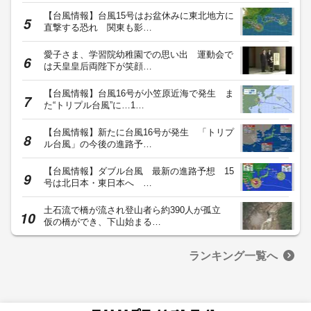
【台風情報】台風15号はお盆休みに東北地方に
直撃する恐れ 関東も影…
愛子さま、学習院幼稚園での思い出 運動会で
は天皇皇后両陛下が笑顔…
【台風情報】台風16号が小笠原近海で発生 ま
た“トリプル台風”に…1…
【台風情報】新たに台風16号が発生 「トリプ
ル台風」の今後の進路予…
【台風情報】ダブル台風 最新の進路予想 15
号は北日本・東日本へ …
土石流で橋が流され登山者ら約390人が孤立
仮の橋ができ、下山始まる…
ランキング一覧へ