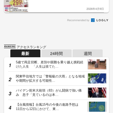
2026年4月9日
Recommended by
アクセスランキング
最新
24時間
週間
5歳で両足切断、差別や困難を乗り越え挑戦続
けた人生 「人生は捨てた…
関東甲信地方では「警報級の大雨」となる地域
や期間が拡大する可能性…
バイデン前米大統領（83）がん闘病で強い痛
み 息子「見ているのは本…
【台風情報】台風15号の今後の進路予想は
11日から12日にかけて、東…