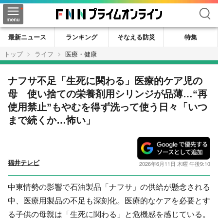
検索
最新ニュース
ランキング
そなえる防災
特集
トップ
ライフ
医療・健康
ナフサ不足「生死に関わる」医療的ケア児の
母 使い捨ての栄養剤用シリンジが品薄…“再
使用禁止”もやむを得ず洗って使う日々「いつ
まで続くか…怖い」
福井テレビ
2026年6月11日 木曜 午後9:10
中東情勢の影響で石油製品「ナフサ」の供給が懸念される
中、医療用製品の不足も深刻化。医療的なケアを必要とす
る子供の母親は「生死に関わる」と危機感を感じている。