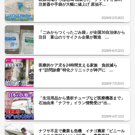
注射器や手袋が大幅に値上げ 原油不...
2026年3月26日
「ごみからつくったごみ袋」が全国30自治体から
注目 富山のリサイクル企業が製造 ...
2026年6月22日
医療的ケア児を24時間支える家族 負担減ら
す“訪問診療”特化クリニックが神戸に ...
2026年7月20日
「生活用品から透析チューブなど医療機器まで」
石油由来「ナフサ」イラン情勢受け“出...
2026年4月12日
ナフサ不足で農業も危機 イチゴ農家「ビニール