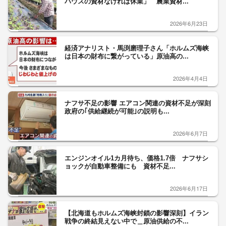
ハウスの資材なければ休業」 農業資材...
2026年6月23日
経済アナリスト・馬渕磨理子さん「ホルムズ海峡
は日本の財布に繋がっている」原油高の...
2026年4月4日
ナフサ不足の影響 エアコン関連の資材不足が深刻
政府の｢供給継続が可能｣の説明も...
2026年6月7日
エンジンオイル1カ月待ち、価格1.7倍 ナフサシ
ョックが自動車整備にも 資材不足...
2026年6月17日
【北海道もホルムズ海峡封鎖の影響深刻】イラン
戦争の終結見えない中で＿原油供給の不...