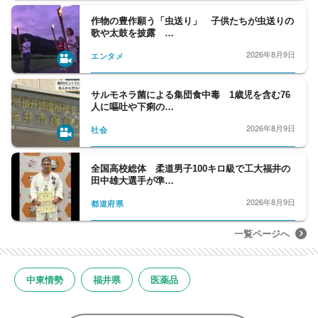
作物の豊作願う「虫送り」 子供たちが虫送りの
歌や太鼓を披露 …
2026年8月9日
エンタメ
サルモネラ菌による集団食中毒 1歳児を含む76
人に嘔吐や下痢の…
2026年8月9日
社会
全国高校総体 柔道男子100キロ級で工大福井の
田中雄大選手が準…
2026年8月9日
都道府県
一覧ページへ
中東情勢
福井県
医薬品