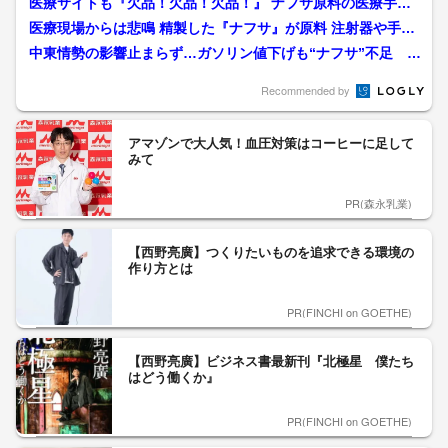
医療サイトも『欠品！欠品！欠品！』 ナフサ原料の医療手袋
など入荷なく 歯科治療も...
医療現場からは悲鳴 精製した『ナフサ』が原料 注射器や手袋
が大幅に値上げ 原油不...
中東情勢の影響止まらず…ガソリン値下げも“ナフサ”不足 介
護・医療現場に忍び寄る...
Recommended by
アマゾンで大人気！血圧対策はコーヒーに足して
みて
PR(森永乳業)
【西野亮廣】つくりたいものを追求できる環境の
作り方とは
PR(FINCHI on GOETHE)
【西野亮廣】ビジネス書最新刊『北極星 僕たち
はどう働くか』
PR(FINCHI on GOETHE)