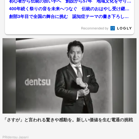
初心者から伝統の担い手へ 創設から57年 地域文化を守り続
ける秋田・由利高校民謡...
400年続く祭りの音を未来へつなぐ 伝統のおはやし受け継ぐ
秋田・角館高校「飾山囃...
創部3年目で全国の舞台に挑む 認知症テーマの書き下ろし作
品で県大会最優秀賞 7人...
Recommended by
「さすが」と言われる驚きや感動を。新しい価値を生む電通の挑戦
PR(dentsu Japan)