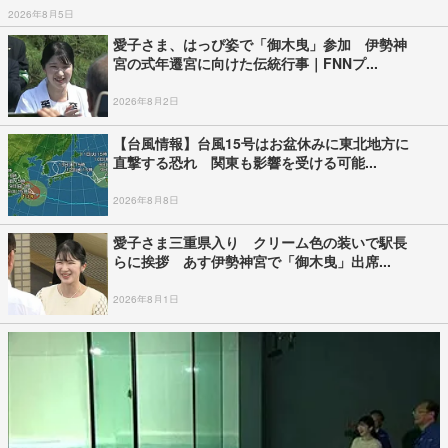
2026年8月5日
愛子さま、はっぴ姿で「御木曳」参加 伊勢神
宮の式年遷宮に向けた伝統行事｜FNNプ...
2026年8月2日
【台風情報】台風15号はお盆休みに東北地方に
直撃する恐れ 関東も影響を受ける可能...
2026年8月8日
愛子さま三重県入り クリーム色の装いで駅長
らに挨拶 あす伊勢神宮で「御木曳」出席...
2026年8月1日