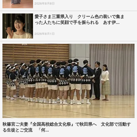
2026年8月8日
愛子さま三重県入り クリーム色の装いで集ま
った人たちに笑顔で手を振られる あす伊...
2026年8月1日
秋篠宮ご夫妻『全国高校総合文化祭』で秋田県へ 文化部で活動す
る生徒とご交流 「何...