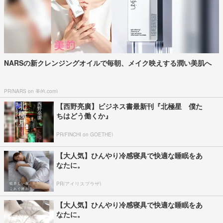
NARSの新クレンジングオイルで毎朝、メイク映えする潤い美肌へ
PR(NARS on 美的.com)
【西野亮廣】ビジネス書最新刊『北極星 僕た
ちはどう働くか』
PR(FINCHI on GOETHE)
【大人気】ひんやり冷感寝具で快適な睡眠をあ
なたに。
PR(アイリスプラザ)
【大人気】ひんやり冷感寝具で快適な睡眠をあ
なたに。