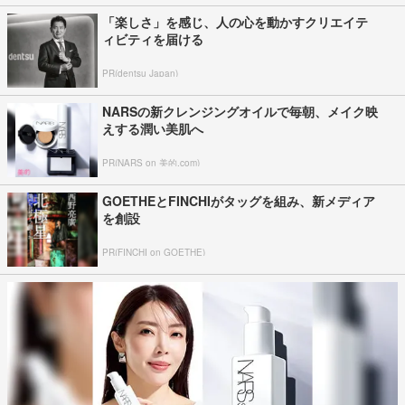
「楽しさ」を感じ、人の心を動かすクリエイテ
ィビティを届ける
PR(dentsu Japan)
NARSの新クレンジングオイルで毎朝、メイク映
えする潤い美肌へ
PR(NARS on 美的.com)
GOETHEとFINCHIがタッグを組み、新メディア
を創設
PR(FINCHI on GOETHE)