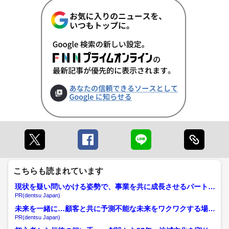
こちらも読まれています
現状を疑い問いかける姿勢で、事業を共に成長させるパートナ
ーへ
PR(dentsu Japan)
未来を一緒に…顧客と共に予測不能な未来をワクワクする場所
へ
PR(dentsu Japan)