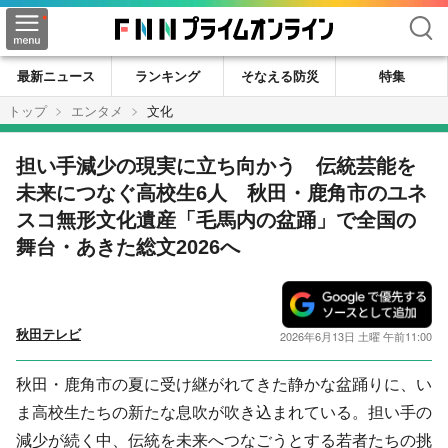
検索
最新ニュース
ランキング
そなえる防災
特集
トップ
エンタメ
文化
担い手減少の現実に立ち向かう 伝統芸能を
未来につなぐ高校生6人 秋田・鹿角市のユネ
スコ無形文化遺産「毛馬内の盆踊」で全国の
舞台・あきた総文2026へ
秋田テレビ
2026年6月13日 土曜 午前11:00
秋田・鹿角市の夏に受け継がれてきた静かな盆踊りに、い
ま高校生たちの新たな息吹が吹き込まれている。担い手の
減少が続く中、伝統を未来へつなごうとする若者たちの挑