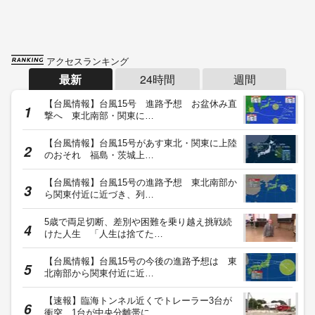
アクセスランキング
最新
24時間
週間
【台風情報】台風15号 進路予想 お盆休み直
撃へ 東北南部・関東に…
【台風情報】台風15号があす東北・関東に上陸
のおそれ 福島・茨城上…
【台風情報】台風15号の進路予想 東北南部か
ら関東付近に近づき、列…
5歳で両足切断、差別や困難を乗り越え挑戦続
けた人生 「人生は捨てた…
【台風情報】台風15号の今後の進路予想は 東
北南部から関東付近に近…
【速報】臨海トンネル近くでトレーラー3台が
衝突 1台が中央分離帯に…