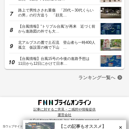
路上で男性さされ重傷 「20代～30代くらい
の男」の行方追う 「顔見…
【台風情報】“トリプル台風”が再来 近づく前
から進路図の外でも大…
北アルプスの麓で土石流 登山者ら一時400人
孤立 仮設置の橋で下山 …
【台風情報】台風15号の今後の進路予想は
11日から12日にかけて日本…
ランキング一覧へ
記事に対するご意見・ご感想や情報提供
運営会社
© Fuji News Network, Inc. All rights reserved.
×
【この記事もオススメ】
当ウェブサイトでは、ユーザのニーズ・興味・関⼼に合致したコンテンツや広告配信を提供する