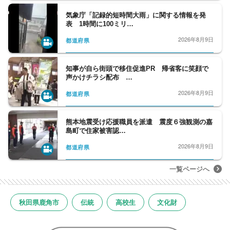
気象庁「記録的短時間大雨」に関する情報を発
表 1時間に100ミリ…
2026年8月9日
都道府県
知事が自ら街頭で移住促進PR 帰省客に笑顔で
声かけチラシ配布 …
2026年8月9日
都道府県
熊本地震受け応援職員を派遣 震度６強観測の嘉
島町で住家被害認…
2026年8月9日
都道府県
一覧ページへ
秋田県鹿角市
伝統
高校生
文化財