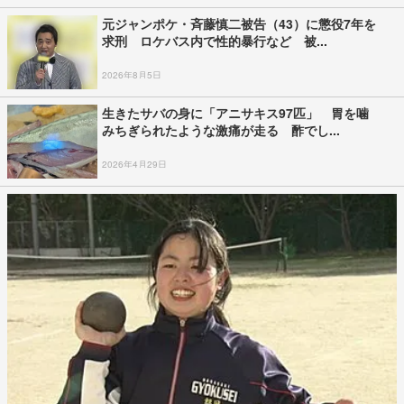
元ジャンポケ・斉藤慎二被告（43）に懲役7年を
求刑 ロケバス内で性的暴行など 被...
2026年8月5日
生きたサバの身に「アニサキス97匹」 胃を噛
みちぎられたような激痛が走る 酢でし...
2026年4月29日