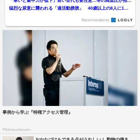
「寒いと集中力が低下」若い世代も要注意…冬の高血圧が招く
将来の認知症リスク “脳...
猛烈な尿意に襲われる「過活動膀胱」 40歳以上の8人に1
人、70代以上は3人に1...
Recommended by
事例から学ぶ『特権アクセス管理』
PR(KeeperSecurity)
おかたづけもできる点がうれしい！ 動物の鳴き