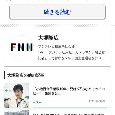
続きを読む
大塚隆広
フジテレビ報道局社会部
1995年フジテレビ入社。カメラマン、社会部
記者として都庁を２年、国土交通省を計８年
間担当。ベルリン支局長、国際取材部デスク
などを歴任。
大塚隆広の他の記事
ドキュメントシリーズ『環境クライシス』を
企画・プロデュースも継続。第１弾の2017年
「環境クライシス〜沈みゆく大陸の環境難
「小池百合子都政10年」要は“巧みなキャッチコ
ピー” 施策を分…
民〜」は同年のCOP23（ドイツ・ボン）で上
映。2022年には「第64次 南極地域観測隊」
2026年7月6日
コラム
に同行し南極大陸に132日間滞在し取材を行
う。