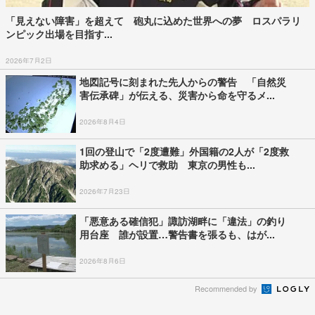
「見えない障害」を超えて 砲丸に込めた世界への夢 ロスパラリ
ンピック出場を目指す...
2026年7月2日
地図記号に刻まれた先人からの警告 「自然災
害伝承碑」が伝える、災害から命を守るメ...
2026年8月4日
1回の登山で「2度遭難」外国籍の2人が「2度救
助求める」ヘリで救助 東京の男性も...
2026年7月23日
「悪意ある確信犯」諏訪湖畔に「違法」の釣り
用台座 誰が設置…警告書を張るも、はが...
2026年8月6日
Recommended by