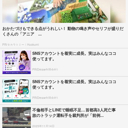
おかたづけもできる点がうれしい！ 動物の鳴き声やセリフが盛りだ
くさんの「アニア ...
PR(タカラトミー｜Hugkum)
SNSアカウントを着実に成長。実はみんなココ
使ってます。
PR(Dreaw合同会社)
SNSアカウントを着実に成長。実はみんなココ
使ってます。
PR(Dreaw合同会社)
不倫相手とLINEで睡眠不足…首都高3人死亡事
故のトラック運転手を裁判所が「前例...
2025年11月14日