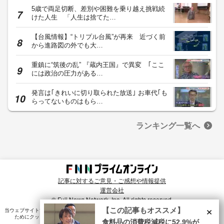
5歳で両足切断、差別や困難を乗り越え挑戦続
けた人生 「人生は捨てた…
【台風情報】“トリプル台風”が再来 近づく前
から進路図の外でも大…
重鎮に“筑後の乱” 『蔵内王国』で異変 ｢ここ
には政治の圧力がある…
発言は｢きれいに切り取られた放送｣ お車代｢も
らってないものはもら…
ランキング一覧へ
記事に対するご意見・ご感想や情報提供
運営会社
© Fuji News Network, Inc. All rights reserved.
×
【この記事もオススメ】
当ウェブサイトでは、ユーザのニーズ・興味・関⼼に合致したコンテンツや広告配信を提供する
ためにクッキーを使⽤しています。詳細は、
プライバシーポリシー
をご確認ください。
食料品の消費税減税に52.9%が