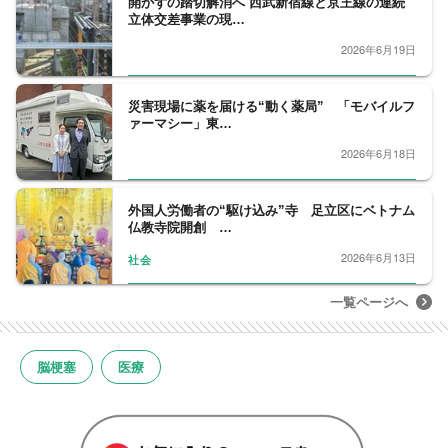
開かずの踏切解消へ 西武新宿線と京王線の連続
立体交差事業の現…
2026年6月19日
災害現場に薬を届ける“動く薬局” 「モバイルフ
ァーマシー」東…
2026年6月18日
外国人労働者の“駆け込み”寺 足立区にベトナム
仏教寺院開創 …
2026年6月13日
社会
一覧ページへ
脳梗塞
医療