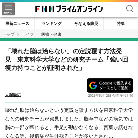
検索
最新ニュース
ランキング
そなえる防災
特集
トップ
ライフ
医療・健康
「壊れた脳は治らない」の定説覆す方法発
見 東京科学大学などの研究チーム「強い回
復力持つことが証明された」
大塚隆広
2026年6月12日 金曜 午後1:40
壊れた脳は治らないという定説を覆す方法を東京科学大学
などの研究チームが発見しました。脳卒中などの病気では
脳の一部が壊れると、手足が動かなくなる、言葉が話せな
くなる等、後遺症が生涯残ることが多いとされ…