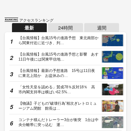
アクセスランキング
最新
24時間
週間
【台風情報】台風15号の進路予想 東北南部か
ら関東付近に近づき、列…
【台風情報】台風15号の進路予想と影響 あす
11日午後には関東甲信地…
【台風情報】最新の予想進路 15号は11日夜
に東北上陸か お盆休みの…
「女性天皇を認める」賛成78％反対18％ 高
市内閣支持率は横ばい62.5%…
【物議】子どもの“破壊行為”相次ぎレトロミュ
ージアム閉館 館長は…
コンテナ積んだトレーラー3台が衝突 1台は中
央分離帯に突っ込む 運…