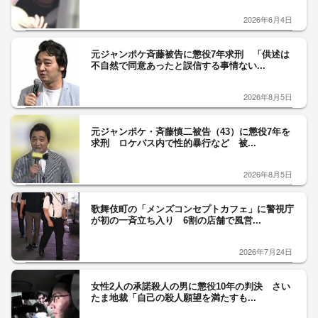
2026年6月4日
元ジャンポケ斉藤被告に懲役7年求刑 「供述は
不自然で同意あったと誤信する事情ない...
2026年8月5日
元ジャンポケ・斉藤慎二被告（43）に懲役7年を
求刑 ロケバス内で性的暴行など 被...
2026年8月5日
歌舞伎町の「メンズコンセプトカフェ」に警視庁
が初の一斉立ち入り 6割の店舗で風営...
2026年7月24日
女性2人の承諾殺人の男に懲役10年の判決 さい
たま地裁「自己の殺人願望を満たすも...