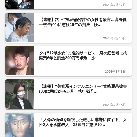
2026年7月17日
【速報】路上で動画配信中の女性を殺害…高野健
一被告(44)に懲役16年の判決 検...
2026年7月15日
タイ“12歳少女”に性的サービス 店の経営者に拘
禁刑6年と罰金200万円求刑「少...
2026年8月6日
【速報】“美容系インフルエンサー”宮崎麗果被告
(38)に懲役2年6カ月・執行猶予...
2026年7月15日
「人命の価値を軽視した厳しい非難に値する」女
性2人を承諾殺人 32歳男に懲役10...