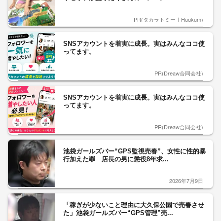
PR(タカラトミー｜Hugkum)
SNSアカウントを着実に成長。実はみんなココ使
ってます。
PR(Dreaw合同会社)
SNSアカウントを着実に成長。実はみんなココ使
ってます。
PR(Dreaw合同会社)
池袋ガールズバー“GPS監視売春”、女性に性的暴
行加えた罪 店長の男に懲役8年求...
2026年7月9日
「稼ぎが少ないこと理由に大久保公園で売春させ
た」池袋ガールズバー“GPS管理”売...