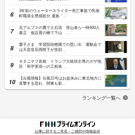
3年前のウォータースライダー死亡事故で邑南
町職員を懲戒処分 遺族「…
北アルプスの麓で土石流 登山者ら一時400人
孤立 仮設置の橋で下山 …
愛子さま、学習院幼稚園での思い出 運動会で
は天皇皇后両陛下が笑顔…
ネタニヤフ首相 トランプ大統領主導のガザ地
区「和平実現への工程表…
【台風情報】台風15号はお盆休みに東北地方に
直撃する恐れ 関東も影…
ランキング一覧へ
記事に対するご意見・ご感想や情報提供