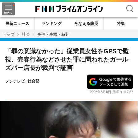
検索
最新ニュース
ランキング
そなえる防災
特集
トップ
社会
事件・事故・裁判
「罪の意識なかった」従業員女性をGPSで監
視、売春行為などさせた罪に問われたガール
ズバー店長が裁判で証言
フジテレビ
社会部
2026年6月8日 月曜 午後7:57