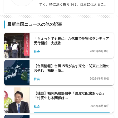
すく、時に深く掘り下げ、読者に伝えること
をモットーとしております。
事件、事故、裁判から、医療、年金、運輸･
交通･国土、教育、科学、宇宙、災害・防災
最新全国ニュースの他の記事
など、幅広い分野をフォロー。天皇陛下など
皇室の動向、都政から首都圏自治体の行政も
「ちょっとでも役に」八代市で災害ボランティア
担当。社会問題、調査報道については、分野
受付開始 支援依…
の垣根を越えて取材に取り組んでいます。
2026年8月10日
社会
【台風情報】台風15号があす東北・関東に上陸の
おそれ 福島・茨…
2026年8月10日
社会
【独自】福岡県服部知事「過度な配慮あった」
「忖度生じる関係は…
2026年8月10日
社会