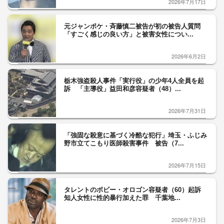
2026年7月17日
元ジャンポケ・斉藤慎二被告が初の被告人質問
「すごく感じの良い方」と被害女性につい...
2026年6月2日
栃木強盗殺人事件「実行役」の少年4人全員を起
訴 「主導役」益田和彦容疑者（48）...
2026年7月31日
「強固な殺意に基づく冷酷な犯行」埼玉・ふじみ
野市立てこもり医師殺害事件 被告（7...
2026年7月15日
タレントのボビー・オロゴン容疑者（60）起訴
知人女性に性的暴行加えた罪 千葉地...
2026年7月3日