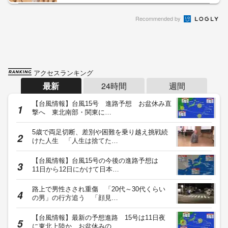
Recommended by
アクセスランキング
最新
24時間
週間
【台風情報】台風15号 進路予想 お盆休み直
撃へ 東北南部・関東に…
5歳で両足切断、差別や困難を乗り越え挑戦続
けた人生 「人生は捨てた…
【台風情報】台風15号の今後の進路予想は
11日から12日にかけて日本…
路上で男性さされ重傷 「20代～30代くらい
の男」の行方追う 「顔見…
【台風情報】最新の予想進路 15号は11日夜
に東北上陸か お盆休みの…