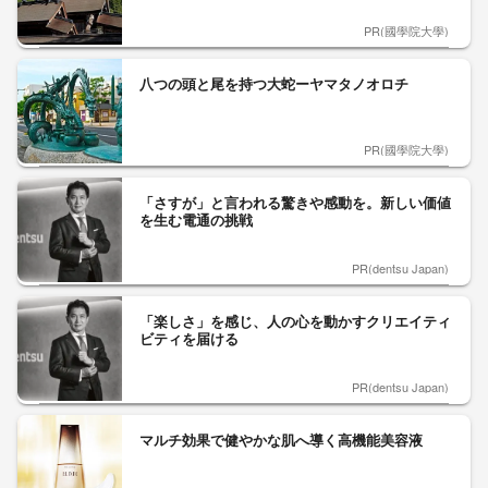
PR(國學院大學)
八つの頭と尾を持つ大蛇ーヤマタノオロチ
PR(國學院大學)
「さすが」と言われる驚きや感動を。新しい価値
を生む電通の挑戦
PR(dentsu Japan)
「楽しさ」を感じ、人の心を動かすクリエイティ
ビティを届ける
PR(dentsu Japan)
マルチ効果で健やかな肌へ導く高機能美容液