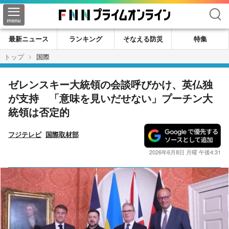
検索
最新ニュース
ランキング
そなえる防災
特集
トップ
国際
ゼレンスキー大統領の会談呼びかけ、英仏独
が支持 「意味を見いだせない」プーチン大
統領は否定的
フジテレビ
国際取材部
2026年6月8日 月曜 午後4:31