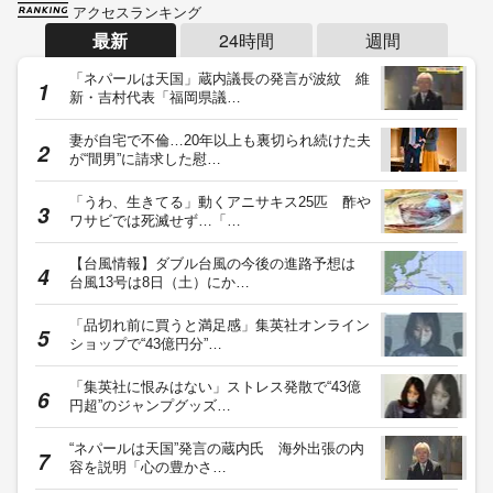
アクセスランキング
最新
24時間
週間
「ネパールは天国」蔵内議長の発言が波紋 維
新・吉村代表「福岡県議…
妻が自宅で不倫…20年以上も裏切られ続けた夫
が“間男”に請求した慰…
「うわ、生きてる」動くアニサキス25匹 酢や
ワサビでは死滅せず…「…
【台風情報】ダブル台風の今後の進路予想は
台風13号は8日（土）にか…
「品切れ前に買うと満足感」集英社オンライン
ショップで“43億円分”…
「集英社に恨みはない」ストレス発散で“43億
円超”のジャンプグッズ…
“ネパールは天国”発言の蔵内氏 海外出張の内
容を説明「心の豊かさ…