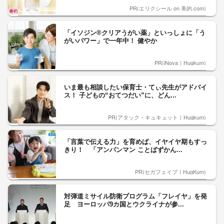
PR(エリクシール on 美的.com)
「イソジン®クリアうがい薬」といっしょに「う
がいパワー」で一年中！ 健やか
PR(iNova｜Hugkum)
いま最も相談したい保育士・てぃ先生がアドバイ
ス！ 子どもの“おてつだい”に、どん...
PR(アタック・キュキュット｜Hugkum)
「言葉で伝える力」を育めば、イヤイヤ期もすっ
きり！ 「アンパンマン ことばずかん...
PR(セガフェイブ｜HugKum)
対弾道ミサイル防衛プログラム「フレイヤ」を発
足 ヨーロッパ9カ国とウクライナが参...