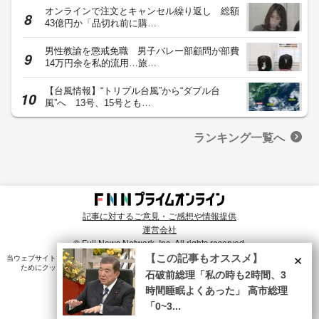
オンラインで注文とキャンセル繰り返し 総額
43億円か「品切れ前に購…
男性教諭を懲戒免職 男子バレー部顧問が部費
14万円余を私的流用…旅…
【台風情報】“トリプル台風”から“ダブル台
風”へ 13号、15号とも…
ランキング一覧へ
記事に対するご意見・ご感想や情報提供
運営会社
© Fuji News Network, Inc. All rights reserved.
×
【この記事もオススメ】
当ウェブサイトでは、ユーザのニーズ・興味・関⼼に合致したコンテンツや広告配信を提供する
ためにクッキーを使⽤しています。詳細は、
プライバシーポリシー
をご確認ください。
石破前総理「私の時も2時間、3
時間睡眠よくあった」 高市総理
「0~3...