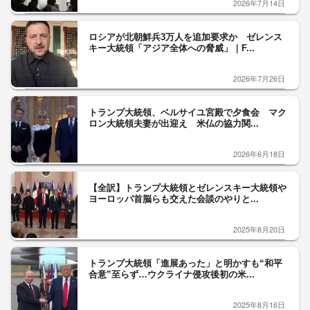
2026年7月14日
ロシアが北朝鮮兵3万人を追加要求か ゼレンス
キー大統領「アジア全体への脅威」｜F...
2026年7月26日
トランプ大統領、ベルサイユ宮殿で夕食会 マク
ロン大統領夫妻が出迎え 米仏の協力関...
2026年6月18日
【全訳】トランプ大統領とゼレンスキー大統領や
ヨーロッパ首脳らも交えた会談のやりと...
2025年8月20日
トランプ大統領「進展あった」と明かすも“和平
合意”至らず…ウクライナ侵攻後初の米...
2025年8月16日