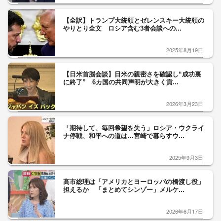
【全訳】トランプ大統領とゼレンスキー大統領の
やりとり全文 ロシア含む3者会談への...
2025年8月19日
【日米首脳会談】日米の親密さを確認し“成功裏
に終了” 6カ国の共同声明が大きく貢...
2026年3月23日
「期待して、毎回希望を失う」ロシア・ウクライ
ナ停戦、和平への道は…宮崎で暮らすウ...
2025年9月3日
高市総理は「アメリカとヨーロッパの橋渡し役」
担えるか 「まとめてシンゾー」メルケ...
2026年6月17日