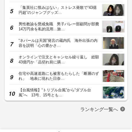
「集英社に恨みはない」ストレス発散で“43億
円超”のジャンプグッズ…
男性教諭を懲戒免職 男子バレー部顧問が部費
14万円余を私的流用…旅…
“ネパールは天国”発言の蔵内氏 海外出張の内
容を説明「心の豊かさ…
オンラインで注文とキャンセル繰り返し 総額
43億円か「品切れ前に購…
住宅や高速道路にも被害もたらした「断層のず
れ」 地表に現れた日奈…
【台風情報】“トリプル台風”から“ダブル台
風”へ 13号、15号とも…
ランキング一覧へ