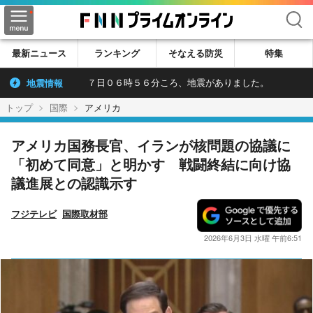
検索
最新ニュース
ランキング
そなえる防災
特集
地震情報
７日０６時５６分ころ、地震がありました。
トップ
国際
アメリカ
アメリカ国務長官、イランが核問題の協議に
「初めて同意」と明かす 戦闘終結に向け協
議進展との認識示す
フジテレビ
国際取材部
2026年6月3日 水曜 午前6:51