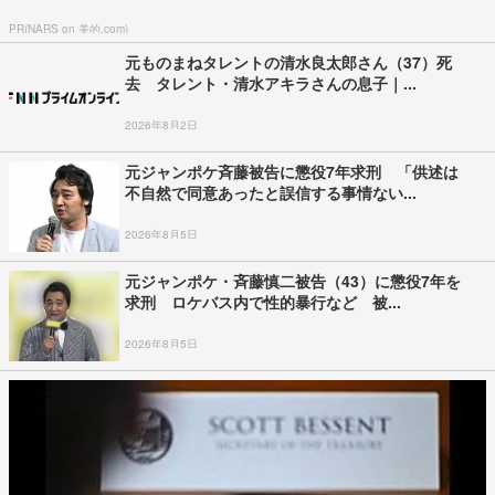
PR(NARS on 美的.com)
元ものまねタレントの清水良太郎さん（37）死
去 タレント・清水アキラさんの息子｜...
2026年8月2日
元ジャンポケ斉藤被告に懲役7年求刑 「供述は
不自然で同意あったと誤信する事情ない...
2026年8月5日
元ジャンポケ・斉藤慎二被告（43）に懲役7年を
求刑 ロケバス内で性的暴行など 被...
2026年8月5日