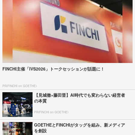
FINCHI主催「IVS2026」トークセッションが話題に！
PR(FINCHI on GOETHE)
【見城徹×藤田晋】AI時代でも変わらない経営者
の本質
PR(FINCHI on GOETHE)
GOETHEとFINCHIがタッグを組み、新メディア
を創設