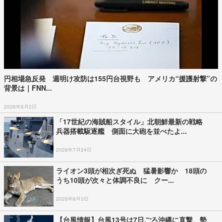
円相場急反発 週明け攻防は155円台視野も アメリカ“援護射撃”の
背景は｜FNN...
2026年8月2日
「17世紀の海賊船スタイル」北朝鮮最新の戦略
兵器搭載駆逐艦 側面に大砲を並べたよ...
2026年7月24日
ライオン3頭が相次ぎ死ぬ 猛暑影響か 18頭の
うち10頭が次々と体調不良に クー...
2026年8月3日
【台風情報】台風13号は7日ごろ沖縄に直撃 勢