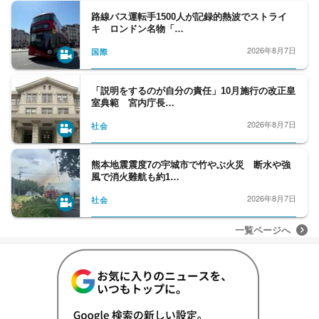
路線バス運転手1500人が記録的熱波でストライ
キ ロンドン名物「…
2026年8月7日
国際
「説明をするのが自分の責任」10月施行の改正皇
室典範 宮内庁長…
2026年8月7日
社会
熊本地震震度7の宇城市で竹やぶ火災 断水や強
風で消火難航も約1…
2026年8月7日
社会
一覧ページへ