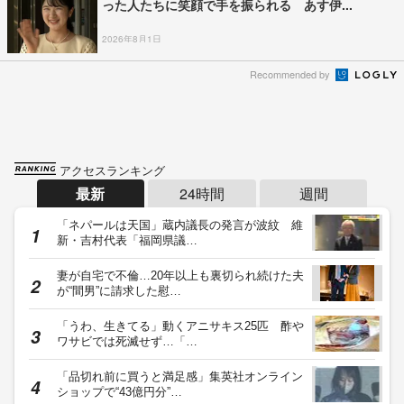
った人たちに笑顔で手を振られる あす伊...
2026年8月1日
Recommended by
アクセスランキング
最新
24時間
週間
「ネパールは天国」蔵内議長の発言が波紋 維
新・吉村代表「福岡県議…
妻が自宅で不倫…20年以上も裏切られ続けた夫
が“間男”に請求した慰…
「うわ、生きてる」動くアニサキス25匹 酢や
ワサビでは死滅せず…「…
「品切れ前に買うと満足感」集英社オンライン
ショップで“43億円分”…