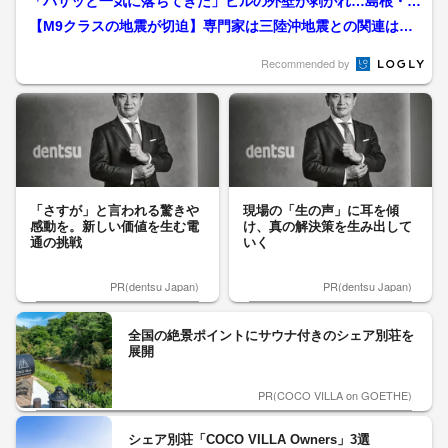
「バサッと一気に落ちてきた」ビルの外壁が剥がれ…島根・鳥
取で震度5強 その後も地...
【M9クラスの地震が切迫】専門家は三陸沖地震との関連は否
定も…警鐘鳴らす_北海道...
Recommended by
「さすが」と言われる驚きや
現場の「生の声」に耳を傾
感動を。新しい価値を生む電
け、真の解決策を生み出して
通の挑戦
いく
PR(dentsu Japan)
PR(dentsu Japan)
全国の絶景ポイントにサウナ付きのシェア別荘を
展開
PR(COCO VILLA on GOETHE)
シェア別荘「COCO VILLA Owners」3選