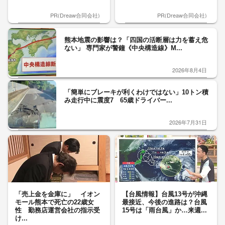
PR(Dreaw合同会社)
PR(Dreaw合同会社)
熊本地震の影響は？「四国の活断層は力を蓄え危
ない」 専門家が警鐘《中央構造線》M...
2026年8月4日
「簡単にブレーキが利くわけではない」10トン積
み走行中に震度7 65歳ドライバー...
2026年7月31日
「売上金を金庫に」 イオン
【台風情報】台風13号が沖縄
モール熊本で死亡の22歳女
最接近、今後の進路は？台風
性 勤務店運営会社の指示受
15号は「雨台風」か…来週...
け...