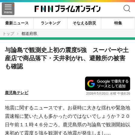
検索
最新ニュース
ランキング
そなえる防災
特集
トップ
都道府県
与論島で観測史上初の震度5強 スーパーや土
産店で商品落下・天井剥がれ、避難所の被害
も確認
鹿児島テレビ
2026年5月20日 水曜 午後6:26
地震に関するニュースです。お昼時に大きな揺れや緊急地
震速報に驚いた人も多かったのではないでしょうか？２０
日午前１１時４６分ごろ、鹿児島県の与論島で観測開始以
来初めて震度５強を観測する地震が発生しまし…