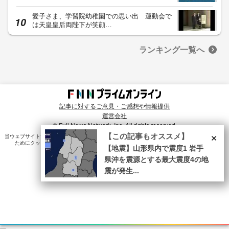
愛子さま、学習院幼稚園での思い出 運動会で
は天皇皇后両陛下が笑顔…
ランキング一覧へ
記事に対するご意見・ご感想や情報提供
運営会社
© Fuji News Network, Inc. All rights reserved.
×
【この記事もオススメ】
当ウェブサイトでは、ユーザのニーズ・興味・関⼼に合致したコンテンツや広告配信を提供する
ためにクッキーを使⽤しています。詳細は、
プライバシーポリシー
をご確認ください。
【地震】山形県内で震度1 岩手
県沖を震源とする最大震度4の地
震が発生...