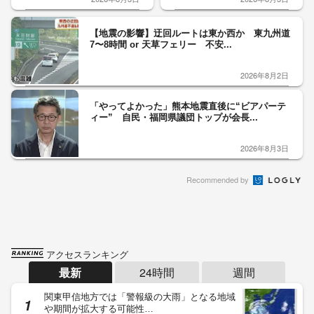
【地震の影響】迂回ルートは東か西か 東九州道
7〜8時間 or 天草フェリー 不安...
2026年8月2日
「やってよかった」熊本地震直後に“ビアパーテ
ィー” 自民・福岡県議団トップが会長...
2026年8月3日
Recommended by
アクセスランキング
最新
24時間
週間
関東甲信地方では「警報級の大雨」となる地域
や期間が拡大する可能性…