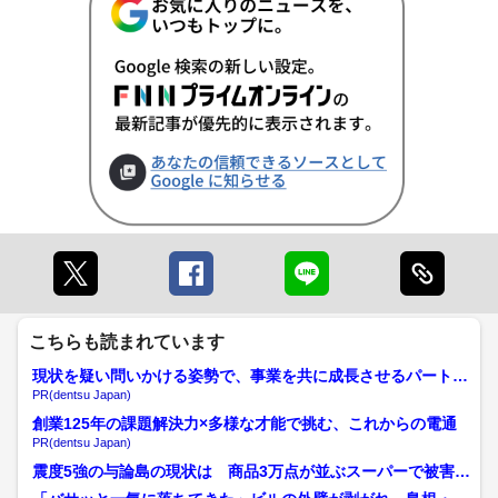
こちらも読まれています
現状を疑い問いかける姿勢で、事業を共に成長させるパートナ
ーへ
PR(dentsu Japan)
創業125年の課題解決力×多様な才能で挑む、これからの電通
PR(dentsu Japan)
震度5強の与論島の現状は 商品3万点が並ぶスーパーで被害、
与論高校15か所以上に...