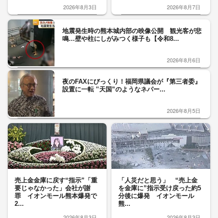
2026年8月3日
2026年8月7日
地震発生時の熊本城内部の映像公開 観光客が悲
鳴…壁や柱にしがみつく様子も【令和8...
2026年8月6日
夜のFAXにびっくり！福岡県議会が『第三者委』
設置に一転 ‟天国”のようなネパー...
2026年8月5日
売上金金庫に戻す“指示”「重
「人災だと思う」 “売上金
要じゃなかった」会社が謝
を金庫に”指示受け戻った約5
罪 イオンモール熊本爆発で
分後に爆発 イオンモール
2...
熊...
2026年8月3日
2026年8月3日