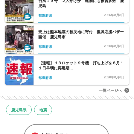
台風１３号 ２人がけが 建物にも被害多数 鹿
児島
2026年8月8日
都道府県
売上は熊本地震の被災地に寄付 復興応援バザー
開催 鹿児島市
2026年8月8日
都道府県
【速報】Ｈ３ロケット９号機 打ち上げを８月１
１日早朝に再延期…
2026年8月8日
都道府県
一覧ページへ
鹿児島県
地震