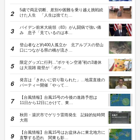
5歳で両足切断、差別や困難を乗り越え挑戦続
けた人生 「人生は捨てた…
バイデン前米大統領（83）がん闘病で強い痛
み 息子「見ているのは本…
登山者など約400人孤立か 北アルプスの登山
口につながる県の橋が流さ…
限定グッズに行列…“ポケモン空港”初の3連休
は大混雑 能登が「ポケ…
発言は「きれいに切り取られた」…地震直後の
パーティー開催「やって…
【台風情報】台風15号の今後の進路予想は
11日から12日にかけて、東…
秋田・湯沢市でゲリラ雷雨発生 記録的短時間
大雨
【台風情報】台風15号はお盆休みに東北地方に
直撃する恐れ 関東も影…