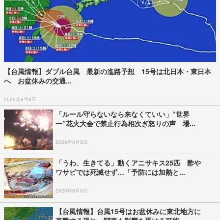
【台風情報】ダブル台風 最新の進路予想 15号は北日本・東日本
へ お盆休みの交通...
2026年8月8日
「ルール守らないなら来なくていい」“世界
一”花火大会で禁止行為相次ぎ怒りの声 場...
2026年8月3日
「うわ、生きてる」動くアニサキス25匹 酢や
ワサビでは死滅せず…「予防には加熱と...
2026年8月6日
【台風情報】台風15号はお盆休みに東北地方に