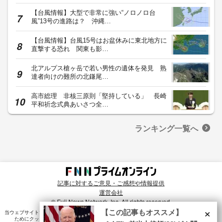
【台風情報】大型で非常に強い“ノロノロ台
風”13号の進路は？ 沖縄…
【台風情報】台風15号はお盆休みに東北地方に
直撃する恐れ 関東も影…
北アルプス槍ヶ岳で若い男性の遺体を発見 熟
達者向けの難所の北鎌尾…
高市総理 非核三原則「堅持している」 長崎
平和祈念式典あいさつ全…
ランキング一覧へ
記事に対するご意見・ご感想や情報提供
運営会社
© Fuji News Network, Inc. All rights reserved.
×
【この記事もオススメ】
当ウェブサイトでは、ユーザのニーズ・興味・関⼼に合致したコンテンツや広告配信を提供する
ためにクッキーを使⽤しています。詳細は、
プライバシーポリシー
をご確認ください。