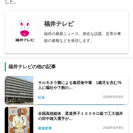
した。
福井テレビ
福井の最新ニュース、身近な話題、災害や事
故の速報などを発信します。
福井テレビの他の記事
サルモネラ菌による集団食中毒 1歳児を含む76
人に嘔吐や下痢の…
2026年8月9日
社会
全国高校総体 柔道男子１００キロ級で工大福井
の田中雄大選手が…
2026年8月9日
都道府県