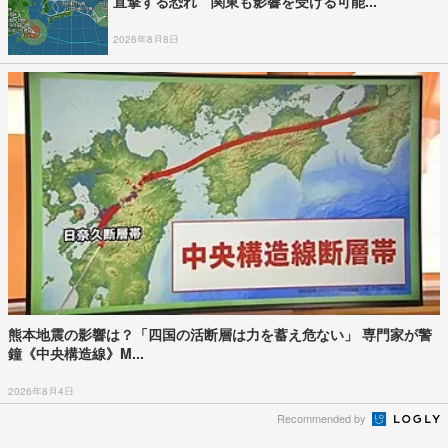
直撃する恐れ 関東も影響を受ける可能...
2026年8月8日
熊本地震の影響は？「四国の活断層は力を蓄え危ない」 専門家が警
鐘《中央構造線》M...
2026年8月4日
Recommended by