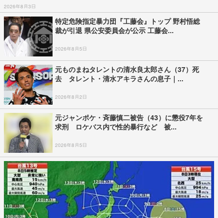
2026年8月3日
特定危険指定暴力団『工藤会』トップ 野村悟総
裁が引退 県公安委員会が公示 工藤会...
2026年8月5日
元ものまねタレントの清水良太郎さん（37）死
去 タレント・清水アキラさんの息子｜...
2026年8月2日
元ジャンポケ・斉藤慎二被告（43）に懲役7年を
求刑 ロケバス内で性的暴行など 被...
2026年8月5日