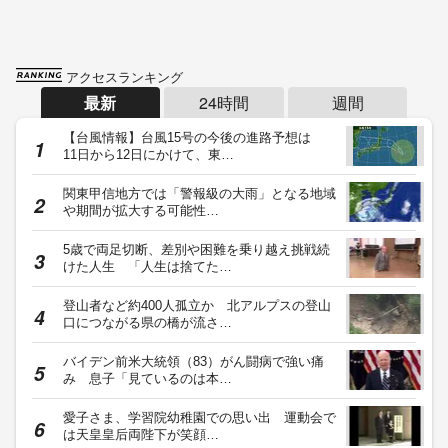
アクセスランキング
最新
24時間
週間
【台風情報】台風15号の今後の進路予想は
11日から12日にかけて、東…
関東甲信地方では「警報級の大雨」となる地域
や期間が拡大する可能性…
5歳で両足切断、差別や困難を乗り越え挑戦続
けた人生 「人生は捨てた…
登山者など約400人孤立か 北アルプスの登山
口につながる県の橋が流さ…
バイデン前米大統領（83）がん闘病で強い痛
み 息子「見ているのは本…
愛子さま、学習院幼稚園での思い出 運動会で
は天皇皇后両陛下が笑顔…