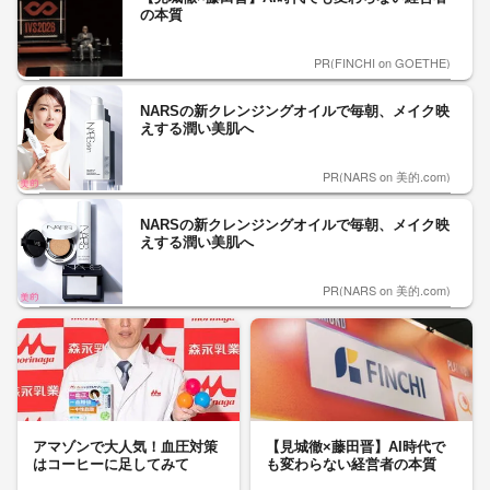
の本質
PR(FINCHI on GOETHE)
NARSの新クレンジングオイルで毎朝、メイク映
えする潤い美肌へ
PR(NARS on 美的.com)
NARSの新クレンジングオイルで毎朝、メイク映
えする潤い美肌へ
PR(NARS on 美的.com)
アマゾンで大人気！血圧対策
【見城徹×藤田晋】AI時代で
はコーヒーに足してみて
も変わらない経営者の本質