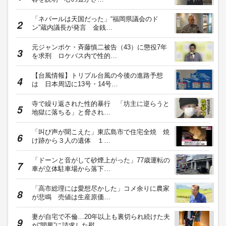
「ネパールは天国だった」“福岡県議会のド
ン”蔵内議長が発言 金銭…
元ジャンポケ・斉藤慎二被告（43）に懲役7年
を求刑 ロケバス内で性的…
【台風情報】トリプル台風の今後の進路予想
は 日本周辺に13号・14号…
寺で繰り返された性的暴行 「坊主に逆らうと
地獄に落ちる」と脅され…
「叫び声が聞こえた」東広島市で住宅全焼 焼
け跡から３人の遺体 １…
「ドーンと音がして砂煙上がった」77歳運転の
車が立体駐車場から落下…
「高市総理には愛想尽かした」コメ余りに農家
が悲鳴 売値は生産原価…
妻が自宅で不倫…20年以上も裏切られ続けた夫
が“間男”に請求した慰…