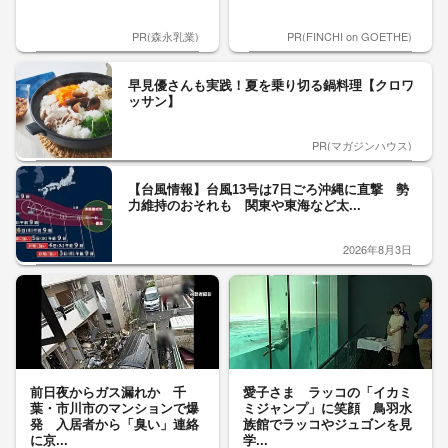
PR(森永乳業)
PR(FINCHI on GOETHE)
早見優さんも実践！夏を乗り切る鍋料理【クロワ
ッサン】
PR(マガジンハウス)
【台風情報】台風13号は7日ごろ沖縄に直撃 勢
力維持のおそれも 関東や東海など太...
2026年8月3日
前日夜からガス漏れか 千
愛子さま ラッコの「イカミ
葉・市川市のマンションで爆
ミジャンプ」に笑顔 鳥羽水
発 入居者から「臭い」連絡
族館でラッコやジュゴンを見
に京...
学...