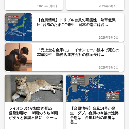
2026年8月3日
2026年8月1日
【台風情報】トリプル台風の可能性 熱帯低気
圧“台風のたまご”発生 日本の南には台...
2026年8月5日
「売上金を金庫に」 イオンモール熊本で死亡の
22歳女性 勤務店運営会社の指示受け...
2026年8月3日
ライオン3頭が相次ぎ死ぬ
【台風情報】台風14号が発
猛暑影響か 18頭のうち10頭
生 ダブル台風の今後の進路
が次々と体調不良に クー...
予想は 台風13号の影響は
長...