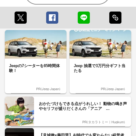
Jeepの7シーターを85時間体
Jeep 抽選で3万円分ギフト当
験！
たる
PR(Jeep Japan)
PR(Jeep Japan)
おかたづけもできる点がうれしい！ 動物の鳴き声
やセリフが盛りだくさんの「アニア ...
PR(タカラトミー｜Hugkum)
【見城徹×藤田晋】AI時代でも変わらない経営者