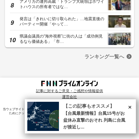
アメリカの連邦高裁「トランプ大統領はホワイ
トハウスの所有者ではな…
発言は「きれいに切り取られた」…地震直後の
パーティー開催「やって…
県議会議員の“海外視察”に街の人は「成功例見
るなら価値ある」「市…
ランキング一覧へ
記事に対するご意見・ご感想や情報提供
運営会社
© Fuji News Network, Inc. All rights reserved.
×
【この記事もオススメ】
当ウェブサイトでは、ユーザのニーズ・興味・関⼼に合致したコンテンツや広告配信を提供する
【台風最新情報】台風15号がお
ためにクッキーを使⽤しています。詳細は、
プライバシーポリシー
をご確認ください。
盆休み直撃のおそれ 列島に台風
が接近し...