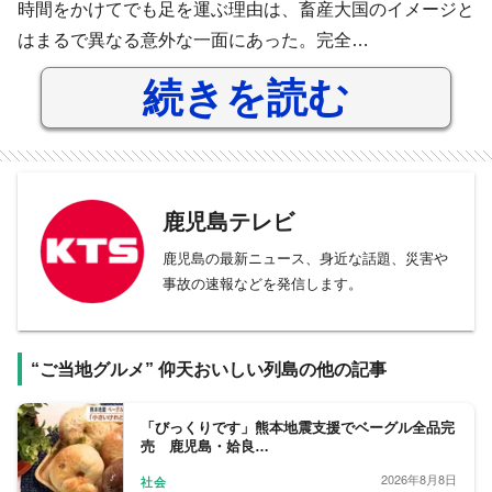
時間をかけてでも足を運ぶ理由は、畜産大国のイメージと
はまるで異なる意外な一面にあった。完全…
続きを読む
鹿児島テレビ
鹿児島の最新ニュース、身近な話題、災害や
事故の速報などを発信します。
“ご当地グルメ” 仰天おいしい列島の他の記事
「びっくりです」熊本地震支援でベーグル全品完
売 鹿児島・姶良…
2026年8月8日
社会