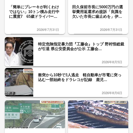
「簡単にブレーキが利くわけ
田久保前市長に5000万円の選
ではない」10トン積み走行中
挙費用返還求め提訴「良識を
に震度7 65歳ドライバー...
欠いた市長に歯止めを」伊...
2026年7月31日
2026年7月31日
特定危険指定暴力団『工藤会』トップ 野村悟総裁
が引退 県公安委員会が公示 工藤会...
2026年8月5日
衝突から10秒で3人逃走 軽自動車が市電に突っ
込む一部始終をドラレコが記録 鹿児...
2026年8月6日