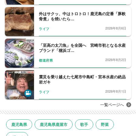
外はサクッ、中はトロトロ！鹿児島の定番「豚軟
骨煮」を焼いたら…
2026年8月6日
ライフ
「至高の太刀魚」を全国へ 宮崎市初となる水産
ブランド「檍浜ゴ…
2026年8月2日
都道府県
震災を乗り越えた七尾市中島町・宮本水産の絶品
岩ガキ
2026年8月1日
ライフ
一覧ページへ
鹿児島県
鹿児島県鹿屋市
歌手
野菜