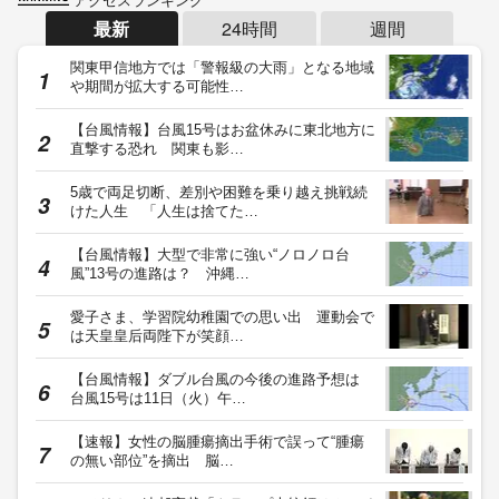
最新
24時間
週間
関東甲信地方では「警報級の大雨」となる地域
や期間が拡大する可能性…
【台風情報】台風15号はお盆休みに東北地方に
直撃する恐れ 関東も影…
5歳で両足切断、差別や困難を乗り越え挑戦続
けた人生 「人生は捨てた…
【台風情報】大型で非常に強い“ノロノロ台
風”13号の進路は？ 沖縄…
愛子さま、学習院幼稚園での思い出 運動会で
は天皇皇后両陛下が笑顔…
【台風情報】ダブル台風の今後の進路予想は
台風15号は11日（火）午…
【速報】女性の脳腫瘍摘出手術で誤って“腫瘍
の無い部位”を摘出 脳…