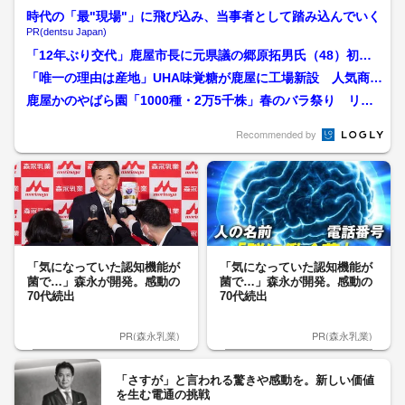
時代の「最"現場"」に飛び込み、当事者として踏み込んでいく
PR(dentsu Japan)
「12年ぶり交代」鹿屋市長に元県議の郷原拓男氏（48）初当
選 「地域を歩いて声を...
「唯一の理由は産地」UHA味覚糖が鹿屋に工場新設 人気商品
「おさつどきっ」の半数...
鹿屋かのやばら園「1000種・2万5千株」春のバラ祭り リニ
ューアル20周年企画...
Recommended by
「気になっていた認知機能が
「気になっていた認知機能が
菌で…」森永が開発。感動の
菌で…」森永が開発。感動の
70代続出
70代続出
PR(森永乳業)
PR(森永乳業)
「さすが」と言われる驚きや感動を。新しい価値
を生む電通の挑戦