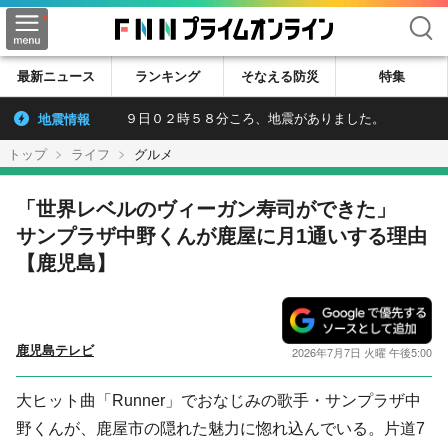
検索
最新ニュース
ランキング
そなえる防災
特集
地震情報
９日０２時５８分ころ、地震がありました。
トップ
ライフ
グルメ
「世界レベルのヴィーガン寿司ができた」
サンプラザ中野くんが鹿屋に月1通いする理由
【鹿児島】
鹿児島テレビ
2026年7月7日 火曜 午後5:00
大ヒット曲「Runner」でおなじみの歌手・サンプラザ中
野くんが、鹿屋市の隠れた魅力に惚れ込んでいる。片道7