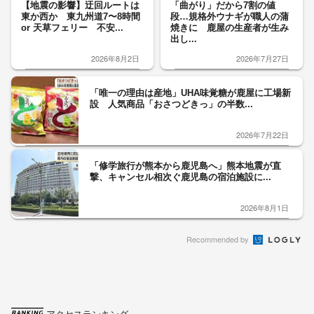
【地震の影響】迂回ルートは
「曲がり」だから7割の値
東か西か 東九州道7〜8時間
段…規格外ウナギが職人の蒲
or 天草フェリー 不安...
焼きに 鹿屋の生産者が生み
出し...
2026年8月2日
2026年7月27日
「唯一の理由は産地」UHA味覚糖が鹿屋に工場新
設 人気商品「おさつどきっ」の半数...
2026年7月22日
「修学旅行が熊本から鹿児島へ」熊本地震が直
撃、キャンセル相次ぐ鹿児島の宿泊施設に...
2026年8月1日
Recommended by
アクセスランキング