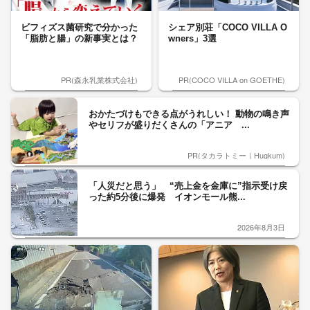
ビフィズス菌研究で分かった
シェア別荘「COCO VILLA O
「脂肪と腸」の新事実とは？
wners」3選
PR(森永乳業株式会社)
PR(COCO VILLA on GOETHE)
おかたづけもできる点がうれしい！ 動物の鳴き声
やセリフが盛りだくさんの「アニア ...
PR(タカラトミー｜Hugkum)
「人災だと思う」 “売上金を金庫に”指示受け戻
った約5分後に爆発 イオンモール熊...
2026年8月3日