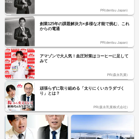
PR(dentsu Japan)
創業125年の課題解決力×多様な才能で挑む、これ
からの電通
PR(dentsu Japan)
アマゾンで大人気！血圧対策はコーヒーに足して
みて
PR(森永乳業)
頑張らずに取り組める「太りにくいカラダづく
り」とは？
PR(森永乳業株式会社)