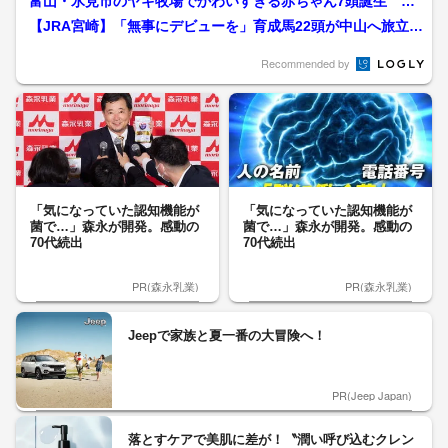
富山・氷見市のヤギ牧場でかわいすぎる赤ちゃん7頭誕生
「抱っこできるのは今の時期...
【JRA宮崎】「無事にデビューを」育成馬22頭が中山へ旅立
ち 約7カ月の訓練を経...
Recommended by
「気になっていた認知機能が
「気になっていた認知機能が
菌で…」森永が開発。感動の
菌で…」森永が開発。感動の
70代続出
70代続出
PR(森永乳業)
PR(森永乳業)
Jeepで家族と夏一番の大冒険へ！
PR(Jeep Japan)
落とすケアで美肌に差が！〝潤い呼び込むクレン