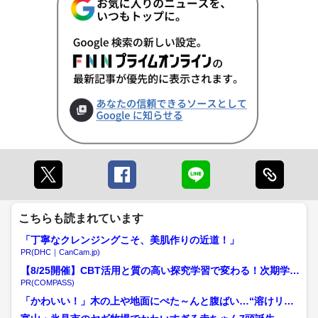
こちらも読まれています
「丁寧なクレンジングこそ、美肌作りの近道！」
PR(DHC｜CanCam.jp)
【8/25開催】CBT活用と質の高い探究学習で変わる！次期学習
指導要領を見据えた...
PR(COMPASS)
「かわいい！」木の上や地面にぺた～んと腹ばい…“溶けリ
ス” 「暑さで溶けた」と話...