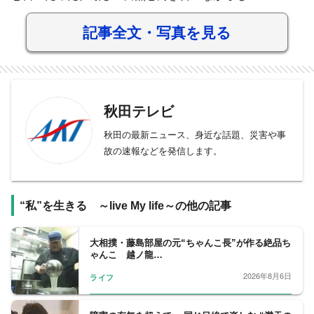
記事全文・写真を見る
秋田テレビ
秋田の最新ニュース、身近な話題、災害や事
故の速報などを発信します。
“私”を生きる ～live My life～の他の記事
大相撲・藤島部屋の元“ちゃんこ長”が作る絶品ち
ゃんこ 越ノ龍…
2026年8月6日
ライフ