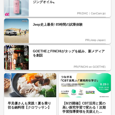
ジングオイル〟
PR(DHC｜CanCam.jp)
Jeep史上最長! 85時間の試乗体験
PR(Jeep Japan)
GOETHEとFINCHIがタッグを組み、新メディア
を創設
PR(FINCHI on GOETHE)
早見優さんも実践！夏を乗り
【8/25開催】CBT活用と質の
切る鍋料理【クロワッサン】
高い探究学習で変わる！次期
学習指導要領を見据えた...