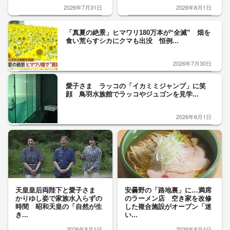
2026年7月31日
2026年8月1日
「真夏の絶景」ヒマワリ180万本が“全滅” 畑を
食い荒らすシカにクマも出没 恒例...
2026年7月30日
愛子さま ラッコの「イカミミジャンプ」に笑
顔 鳥羽水族館でラッコやジュゴンを見学...
2026年8月1日
天皇皇后両陛下と愛子さま
安曇野の「路地裏」に…満席
かりゆし姿で家族水入らずの
のラーメン店 空き家を改修
時間 昭和天皇の「自然が生
した複合施設がオープン「迷
き...
い...
2026年8月1日
2026年8月4日