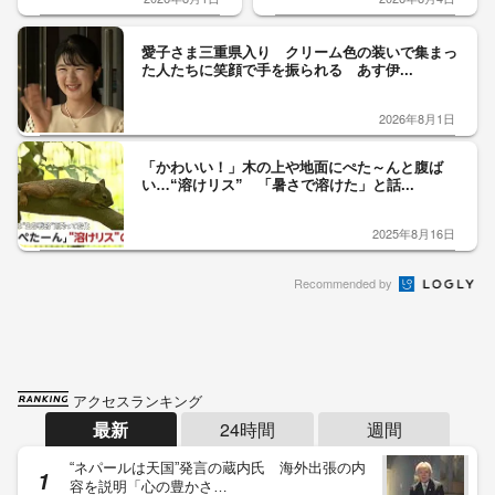
愛子さま三重県入り クリーム色の装いで集まっ
た人たちに笑顔で手を振られる あす伊...
2026年8月1日
「かわいい！」木の上や地面にぺた～んと腹ば
い…“溶けリス” 「暑さで溶けた」と話...
2025年8月16日
Recommended by
アクセスランキング
最新
24時間
週間
“ネパールは天国”発言の蔵内氏 海外出張の内
容を説明「心の豊かさ…