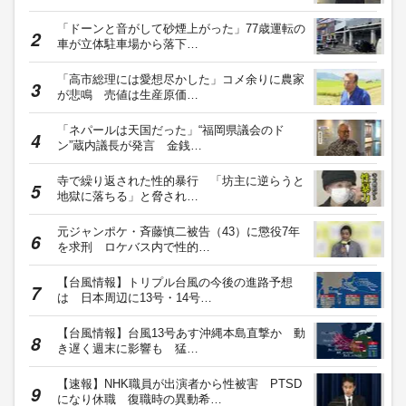
「ドーンと音がして砂煙上がった」77歳運転の
車が立体駐車場から落下…
「高市総理には愛想尽かした」コメ余りに農家
が悲鳴 売値は生産原価…
「ネパールは天国だった」“福岡県議会のド
ン”蔵内議長が発言 金銭…
寺で繰り返された性的暴行 「坊主に逆らうと
地獄に落ちる」と脅され…
元ジャンポケ・斉藤慎二被告（43）に懲役7年
を求刑 ロケバス内で性的…
【台風情報】トリプル台風の今後の進路予想
は 日本周辺に13号・14号…
【台風情報】台風13号あす沖縄本島直撃か 動
き遅く週末に影響も 猛…
【速報】NHK職員が出演者から性被害 PTSD
になり休職 復職時の異動希…