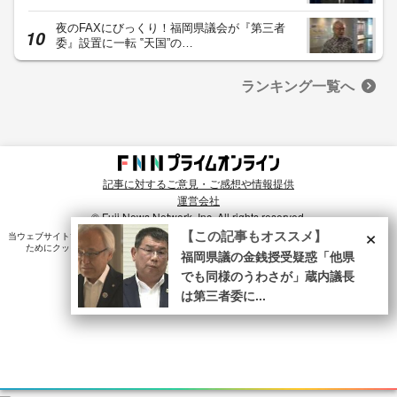
夜のFAXにびっくり！福岡県議会が『第三者
委』設置に一転 ‟天国”の…
ランキング一覧へ
記事に対するご意見・ご感想や情報提供
運営会社
© Fuji News Network, Inc. All rights reserved.
×
【この記事もオススメ】
当ウェブサイトでは、ユーザのニーズ・興味・関⼼に合致したコンテンツや広告配信を提供する
ためにクッキーを使⽤しています。詳細は、
プライバシーポリシー
をご確認ください。
福岡県議の金銭授受疑惑「他県
でも同様のうわさが」蔵内議長
は第三者委に...