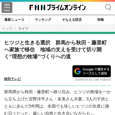
検索
最新ニュース
ランキング
そなえる防災
特集
トップ
ライフ
ヒツジと生きる選択 群馬から秋田・藤里町
へ家族で移住 地域の支えを受けて切り開
く“理想の牧場”づくりへの道
秋田テレビ
2026年5月3日 日曜 午後5:00
群馬県から秋田・藤里町へ移り住み、ヒツジの牧場を一か
ら立ち上げた宮野洋平さん・友美さん夫妻。3人の子供と
ともに歩んだ5年間は、全国でも珍しいヒツジの生産に挑
む日々だった。厳しい自然と向き合いながらも…