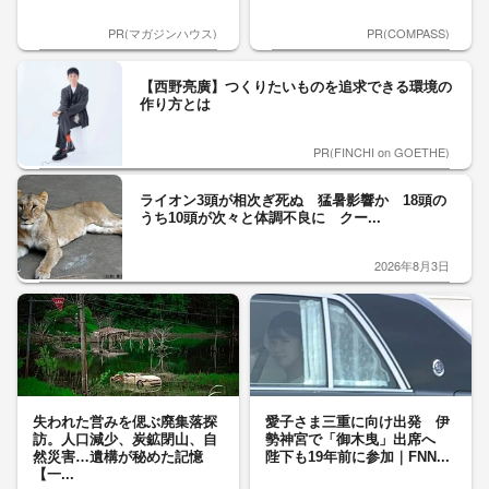
PR(マガジンハウス)
PR(COMPASS)
【西野亮廣】つくりたいものを追求できる環境の
作り方とは
PR(FINCHI on GOETHE)
ライオン3頭が相次ぎ死ぬ 猛暑影響か 18頭の
うち10頭が次々と体調不良に クー...
2026年8月3日
失われた営みを偲ぶ廃集落探
愛子さま三重に向け出発 伊
訪。人口減少、炭鉱閉山、自
勢神宮で「御木曳」出席へ
然災害…遺構が秘めた記憶
陛下も19年前に参加｜FNN...
【一...