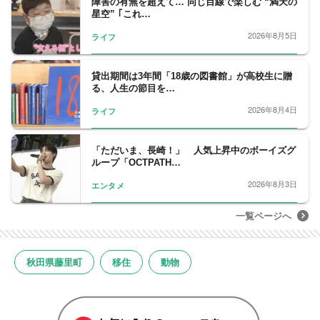
障害の有無を超えて… 同じ目線で楽しむ “満天の
星空” ｢これ…
2026年8月5日
ライフ
貸出期間は3年間「18歳の図書館」が高校生に贈
る、人生の節目を…
2026年8月4日
ライフ
「ただいま、長崎！」 人気上昇中のボーイズグ
ループ「OCTPATH…
2026年8月3日
エンタメ
一覧ページへ
秋田県藤里町
移住
動物