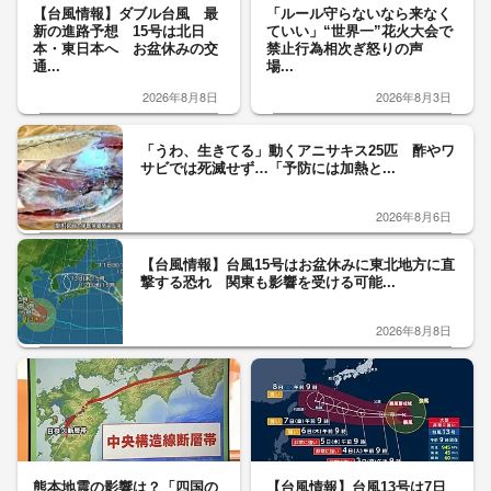
【台風情報】ダブル台風 最
「ルール守らないなら来なく
新の進路予想 15号は北日
ていい」“世界一”花火大会で
本・東日本へ お盆休みの交
禁止行為相次ぎ怒りの声
通...
場...
2026年8月8日
2026年8月3日
「うわ、生きてる」動くアニサキス25匹 酢やワ
サビでは死滅せず…「予防には加熱と...
2026年8月6日
【台風情報】台風15号はお盆休みに東北地方に直
撃する恐れ 関東も影響を受ける可能...
2026年8月8日
熊本地震の影響は？「四国の
【台風情報】台風13号は7日