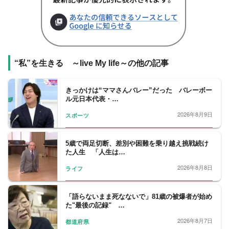
“私”を生きる ～live My life～の他の記事
きっかけは“ママさんバレー”だった バレーボー
ル元日本代表・…
2026年8月9日
スポーツ
5歳で両足切断、差別や困難を乗り越え挑戦続け
た人生 「人生は…
2026年8月8日
ライフ
「語らないまま死なないで」81歳の被爆者が始め
た"最後の記録" …
2026年8月7日
都道府県