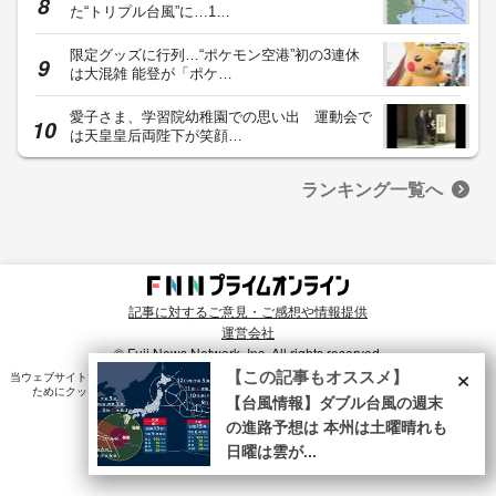
た“トリプル台風”に…1…
限定グッズに行列…“ポケモン空港”初の3連休
は大混雑 能登が「ポケ…
愛子さま、学習院幼稚園での思い出 運動会で
は天皇皇后両陛下が笑顔…
ランキング一覧へ
記事に対するご意見・ご感想や情報提供
運営会社
© Fuji News Network, Inc. All rights reserved.
×
【この記事もオススメ】
当ウェブサイトでは、ユーザのニーズ・興味・関⼼に合致したコンテンツや広告配信を提供する
ためにクッキーを使⽤しています。詳細は、
プライバシーポリシー
をご確認ください。
【台風情報】ダブル台風の週末
の進路予想は 本州は土曜晴れも
日曜は雲が...