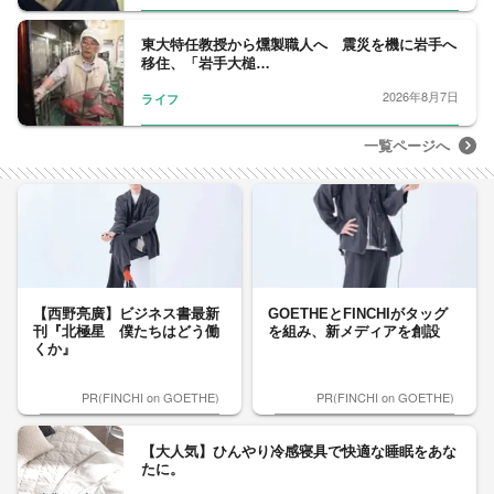
東大特任教授から燻製職人へ 震災を機に岩手へ
移住、「岩手大槌…
2026年8月7日
ライフ
一覧ページへ
【西野亮廣】ビジネス書最新
GOETHEとFINCHIがタッグ
刊『北極星 僕たちはどう働
を組み、新メディアを創設
くか』
PR(FINCHI on GOETHE)
PR(FINCHI on GOETHE)
【大人気】ひんやり冷感寝具で快適な睡眠をあな
たに。