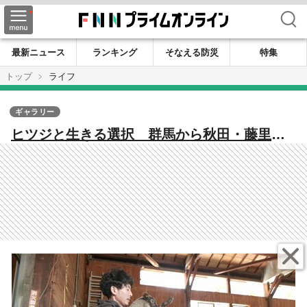
検索
最新ニュース
ランキング
そなえる防災
特集
トップ
ライフ
ギャラリー
ヒツジと生きる選択 群馬から秋田・藤里町
へ家族で移住 地域の支えを受けて切り開
く“理想の牧場”づくりへの道