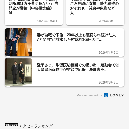
活断層は力を蓄え危ない」 専
ごろ沖縄に直撃 勢力維持の
門家が警鐘《中央構造線》
おそれも 関東や東海など
M...
太...
2026年8月4日
2026年8月3日
妻が自宅で不倫…20年以上も裏切られ続けた夫
が“間男”に請求した慰謝料1億円の行...
2026年1月8日
愛子さま、学習院幼稚園での思い出 運動会では
天皇皇后両陛下が笑顔で応援 星取表を...
2026年8月8日
Recommended by
アクセスランキング