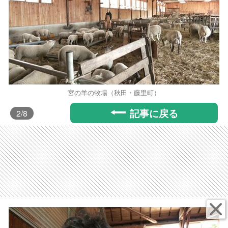
宮の羊の牧場（秋田・藤里町）
記事に戻る
2
/8