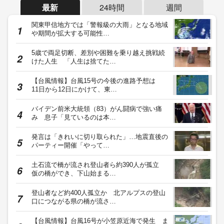
最新
24時間
週間
関東甲信地方では「警報級の大雨」となる地域
や期間が拡大する可能性…
5歳で両足切断、差別や困難を乗り越え挑戦続
けた人生 「人生は捨てた…
【台風情報】台風15号の今後の進路予想は
11日から12日にかけて、東…
バイデン前米大統領（83）がん闘病で強い痛
み 息子「見ているのは本…
発言は「きれいに切り取られた」…地震直後の
パーティー開催「やって…
土石流で橋が流され登山者ら約390人が孤立
仮の橋ができ、下山始まる…
登山者など約400人孤立か 北アルプスの登山
口につながる県の橋が流さ…
【台風情報】台風16号が小笠原近海で発生 ま