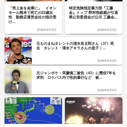
「売上金を金庫に」 イオン
特定危険指定暴力団『工藤
モール熊本で死亡の22歳女
会』トップ 野村悟総裁が引退
性 勤務店運営会社の指示受
県公安委員会が公示 工藤会...
け...
2026年8月3日
2026年8月5日
元ものまねタレントの清水良太郎さん（37）死
去 タレント・清水アキラさんの息子｜...
2026年8月2日
元ジャンポケ・斉藤慎二被告（43）に懲役7年を
求刑 ロケバス内で性的暴行など 被...
2026年8月5日