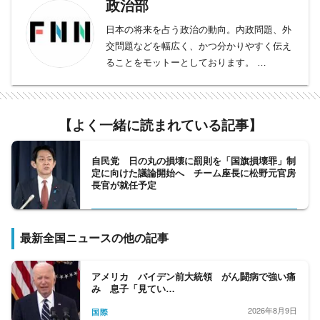
政治部
日本の将来を占う政治の動向。内政問題、外
交問題などを幅広く、かつ分かりやすく伝え
ることをモットーとしております。
総理大臣、官房長官の動向をフォローする官
邸クラブ。平河クラブは自民党、日本維新の
会、野党クラブは、中道改革連合、立憲民主
【よく一緒に読まれている記事】
党、国民民主党、公明党など野党勢を取材。
内閣府担当は、少子化問題から、宇宙、化学
問題まで、多岐に渡る分野を、細かくフォロ
自民党 日の丸の損壊に罰則を「国旗損壊罪」制
定に向けた議論開始へ チーム座長に松野元官房
ーする。外務省クラブは、日々刻々と変化す
長官が就任予定
る、外交問題を取材、人事院も取材対象とな
っている。政界から財界、官界まで、政治部
の取材分野は広いと言えます。
最新全国ニュースの他の記事
アメリカ バイデン前大統領 がん闘病で強い痛
み 息子「見てい…
2026年8月9日
国際