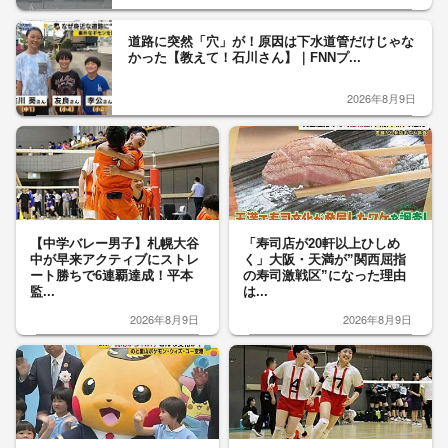
道路に突然「穴」が！原因は下水道管だけじゃな
かった【教えて！石川さん】｜FNNプ...
2026年8月9日
【中学バレー男子】札幌大谷
「寿司店が20軒以上ひしめ
中が早来アクティブにストレ
く」大阪・天満が”関西屈指
ート勝ちで6連覇達成！平本
の寿司激戦区”になった理由
監...
は...
2026年8月9日
2026年8月9日