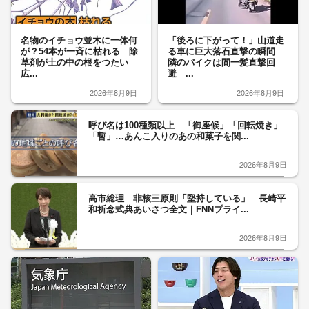
名物のイチョウ並木に一体何
「後ろに下がって！」山道走
が？54本が一斉に枯れる 除
る車に巨大落石直撃の瞬間
草剤が土の中の根をつたい
隣のバイクは間一髪直撃回
広...
避 ...
2026年8月9日
2026年8月9日
呼び名は100種類以上 「御座候」「回転焼き」
「暫」…あんこ入りのあの和菓子を関...
2026年8月9日
高市総理 非核三原則「堅持している」 長崎平
和祈念式典あいさつ全文｜FNNプライ...
2026年8月9日