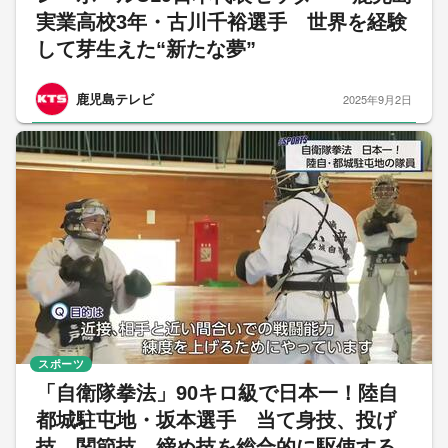
実業高校3年・古川千裕選手 世界を経験
して芽生えた“新たな夢”
鹿児島テレビ
2025年9月2日
スポーツ
「自衛隊拳法」90キロ級で日本一！陸自
都城駐屯地・坂本選手 当て身技、投げ
技、関節技、締め技を総合的に駆使する