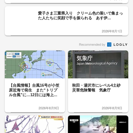
愛子さま三重県入り クリーム色の装いで集まっ
た人たちに笑顔で手を振られる あす伊...
2026年8月1日
Recommended by
【台風情報】台風16号が小笠
秋田・湯沢市にレベル4土砂
原近海で発生 また“トリプ
災害危険警報 気象庁
ル台風”に…12日には海上...
2026年8月9日
2026年8月9日