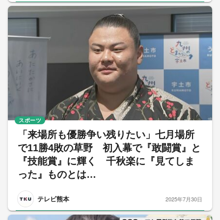
スポーツ
「来場所も優勝争い残りたい」七月場所
で11勝4敗の草野 初入幕で『敢闘賞』と
『技能賞』に輝く 千秋楽に『見てしま
った』ものとは…
テレビ熊本
2025年7月30日