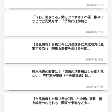
2026年8月3日
「うわ、生きてる」動くアニサキス25匹 酢やワ
サビでは死滅せず…「予防には加熱と...
2026年8月6日
【台風情報】台風15号はお盆休みに東北地方に直
撃する恐れ 関東も影響を受ける可能...
2026年8月8日
熊本地震の影響は？「四国の活断層は力を蓄え危
ない」 専門家が警鐘《中央構造線》M...
2026年8月4日
【台風情報】台風13号は7日ごろ沖縄に直撃 勢
力維持のおそれも 関東や東海など太...