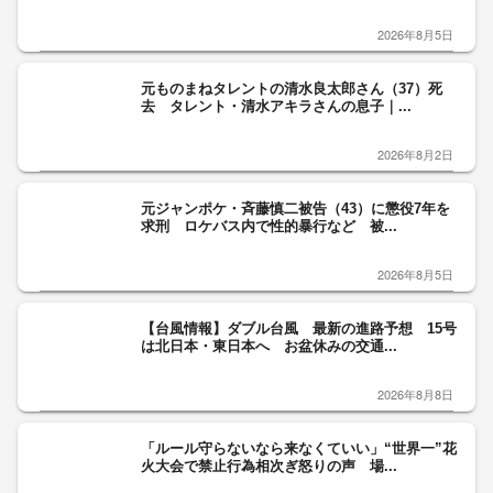
2026年8月5日
元ものまねタレントの清水良太郎さん（37）死
去 タレント・清水アキラさんの息子｜...
2026年8月2日
元ジャンポケ・斉藤慎二被告（43）に懲役7年を
求刑 ロケバス内で性的暴行など 被...
2026年8月5日
【台風情報】ダブル台風 最新の進路予想 15号
は北日本・東日本へ お盆休みの交通...
2026年8月8日
「ルール守らないなら来なくていい」“世界一”花
火大会で禁止行為相次ぎ怒りの声 場...