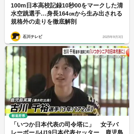
100m日本高校記録10秒00をマークした清
水空跳選手…身長164㎝から生み出される
規格外の走りを徹底解剖
石川テレビ
2025年9月3日
都道府県
「いつか日本代表の司令塔に」 女子バ
レーボールU19日本代表セッター 鹿児島