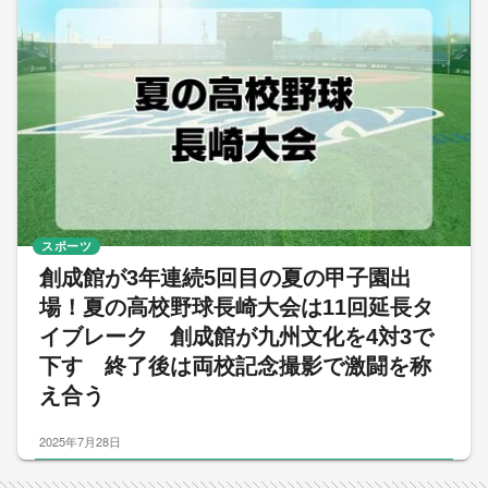
スポーツ
創成館が3年連続5回目の夏の甲子園出
場！夏の高校野球長崎大会は11回延長タ
イブレーク 創成館が九州文化を4対3で
下す 終了後は両校記念撮影で激闘を称
え合う
2025年7月28日