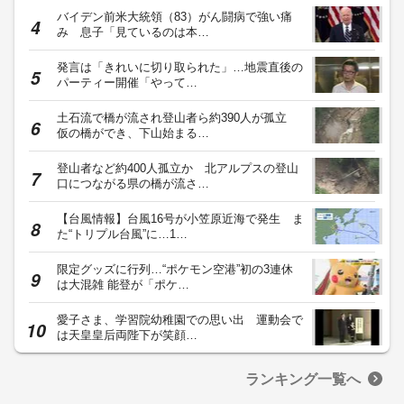
バイデン前米大統領（83）がん闘病で強い痛
み 息子「見ているのは本…
発言は「きれいに切り取られた」…地震直後の
パーティー開催「やって…
土石流で橋が流され登山者ら約390人が孤立
仮の橋ができ、下山始まる…
登山者など約400人孤立か 北アルプスの登山
口につながる県の橋が流さ…
【台風情報】台風16号が小笠原近海で発生 ま
た“トリプル台風”に…1…
限定グッズに行列…“ポケモン空港”初の3連休
は大混雑 能登が「ポケ…
愛子さま、学習院幼稚園での思い出 運動会で
は天皇皇后両陛下が笑顔…
ランキング一覧へ