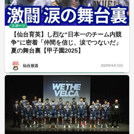
スポーツ
【仙台育英】し烈な“日本一のチーム内競
争”に密着「仲間を信じ、涙でつないだ」
夏の舞台裏【甲子園2025】
仙台放送
2025年9月12日