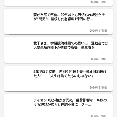
2026年8月3日
妻が自宅で不倫…20年以上も裏切られ続けた夫
が“間男”に請求した慰謝料1億円の行...
2026年1月8日
愛子さま、学習院幼稚園での思い出 運動会では
天皇皇后両陛下が笑顔で応援 星取表を...
2026年8月8日
5歳で両足切断、差別や困難を乗り越え挑戦続け
た人生 「人生は捨てたものじゃない」...
2026年8月8日
ライオン3頭が相次ぎ死ぬ 猛暑影響か 16頭の
うち10頭が次々と体調不良に クー...
2026年8月3日