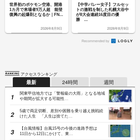
世界初のポケモン空港、開港
【中学バレー女子】フルセッ
1カ月で来場者9万人超 能登
トの激戦を制した札幌大谷中
復興の起爆剤となるか｜FN...
が8大会連続16度目の優
勝 ...
2026年8月9日
2026年8月9日
Recommended by
アクセスランキング
最新
24時間
週間
関東甲信地方では「警報級の大雨」となる地域
や期間が拡大する可能性…
5歳で両足切断、差別や困難を乗り越え挑戦続
けた人生 「人生は捨てた…
【台風情報】台風15号の今後の進路予想は
11日から12日にかけて、東…