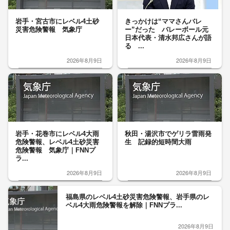
岩手・宮古市にレベル4土砂
きっかけは“ママさんバレ
災害危険警報 気象庁
ー”だった バレーボール元
日本代表・清水邦広さんが語
る ...
2026年8月9日
2026年8月9日
岩手・花巻市にレベル4大雨
秋田・湯沢市でゲリラ雷雨発
危険警報、レベル4土砂災害
生 記録的短時間大雨
危険警報 気象庁｜FNNプ
ラ...
2026年8月9日
2026年8月9日
福島県のレベル4土砂災害危険警報、岩手県のレ
ベル4大雨危険警報を解除｜FNNプラ...
2026年8月9日