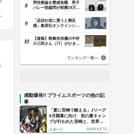
2
男性教諭を懲戒免職 男子
バレー部顧問が部費14万円
余を私的流用…旅…
「品切れ前に買うと満足
感」集英社オンラインショ
ップで“43億円分”…
【速報】歌舞伎俳優の中村
小三郎さん（77）がひき逃
げで書類送検 警…
ランキング一覧へ
思
感動爆発!! プライムスポーツの他の記
事
「夏に宮崎で鍛える」Jリーグ
8月開幕に向け 初の夏キャン
プが行われた宮崎と、世界基
準を目指す日本サッカーの挑
2026年8月7日
スポーツ
戦