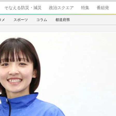
そなえる防災・減災
政治スクエア
特集
番組発
タメ
スポーツ
コラム
都道府県