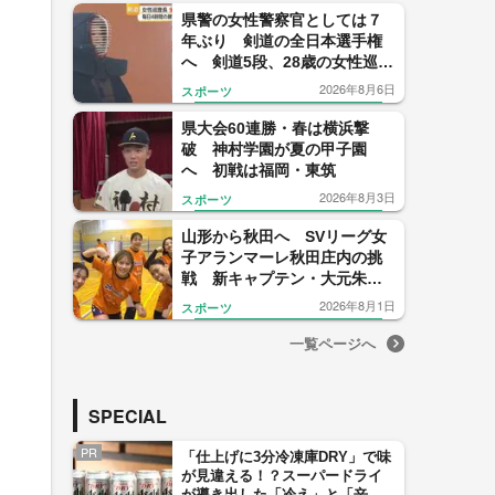
県警の女性警察官としては７
年ぶり 剣道の全日本選手権
へ 剣道5段、28歳の女性巡査
長の得意技は“裏から打つ面”
2026年8月6日
スポーツ
県大会60連勝・春は横浜撃
破 神村学園が夏の甲子園
へ 初戦は福岡・東筑
2026年8月3日
スポーツ
山形から秋田へ SVリーグ女
子アランマーレ秋田庄内の挑
戦 新キャプテン・大元朱菜
選手が語る“山形への感謝”と
2026年8月1日
スポーツ
新天地への決意
一覧ページへ
SPECIAL
PR
「仕上げに3分冷凍庫DRY」で味
が見違える！？スーパードライ
が導き出した「冷え」と「辛