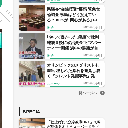
県議会“金銭授受”疑惑 緊急世
論調査 県民はどう捉えてい
る？ 80%が｢関心がある｣ 中尾
元県議の会見 信用したのは僅
2026年8月5日
政治
か1% 【福岡発】
｢やって良かった｣発言で批判
地震直後に政治資金“ビアパー
ティー”開催 渦中の県議が自民
党県議団トップを辞任表明
2026年8月4日
政治
【福岡発】
オリンピックのメダリストも
輩出 埋もれた原石を発見し磨
く『タレント発掘事業』発足
から22年 1000人に1人の“狭き
2026年8月4日
スポーツ
門” 【福岡発】
一覧ページへ
SPECIAL
PR
「仕上げに3分冷凍庫DRY」で味
が見違える！？スーパードライ