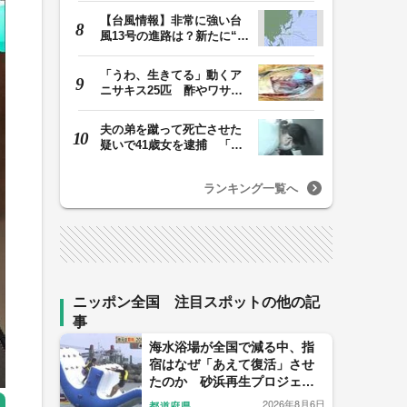
【台風情報】非常に強い台
風13号の進路は？新たに“台
風のたまご”熱…
「うわ、生きてる」動くア
ニサキス25匹 酢やワサビ
では死滅せず…「…
夫の弟を蹴って死亡させた
疑いで41歳女を逮捕 「生
活態度に不満があ…
ランキング一覧へ
ニッポン全国 注目スポットの他の記
事
海水浴場が全国で減る中、指
宿はなぜ「あえて復活」させ
たのか 砂浜再生プロジェク
トの舞台裏
2026年8月6日
都道府県