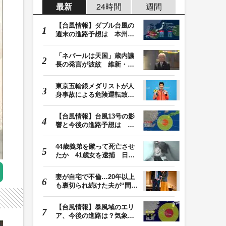
最新
24時間
週間
【台風情報】ダブル台風の
週末の進路予想は 本州は
土曜晴れも日曜は…
「ネパールは天国」蔵内議
長の発言が波紋 維新・吉
村代表「福岡県議…
東京五輪銀メダリストが人
身事故による危険運転致傷
罪で起訴 本多灯…
【台風情報】台風13号の影
響と今後の進路予想は 沖
縄や奄美では大雨…
44歳義弟を蹴って死亡させ
たか 41歳女を逮捕 日頃
から同じ敷地内の…
妻が自宅で不倫…20年以上
も裏切られ続けた夫が“間
男”に請求した慰…
【台風情報】暴風域のエリ
ア、今後の進路は？気象予
報士解説