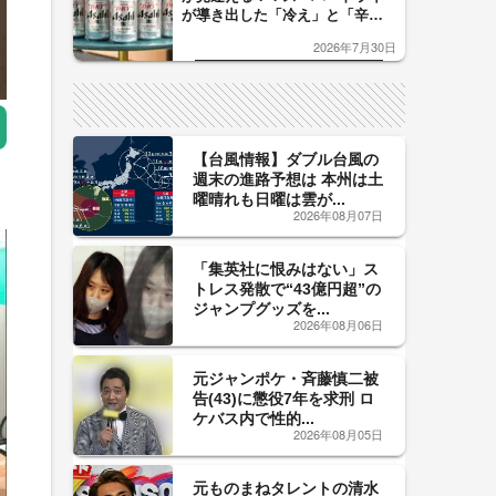
が導き出した「冷え」と「辛
口」のおいしい関係 青く変化
2026年7月30日
した「辛口カーブ」が飲み頃の
サイン！
【台風情報】ダブル台風の
週末の進路予想は 本州は土
曜晴れも日曜は雲が...
2026年08月07日
「集英社に恨みはない」ス
トレス発散で“43億円超”の
ジャンプグッズを...
2026年08月06日
元ジャンポケ・斉藤慎二被
告(43)に懲役7年を求刑 ロ
ケバス内で性的...
2026年08月05日
元ものまねタレントの清水