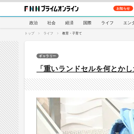
お知らせ
政治
社会
経済
国際
ライフ
エン
トップ
ライフ
教育・子育て
ギャラリー
「重いランドセルを何とかし