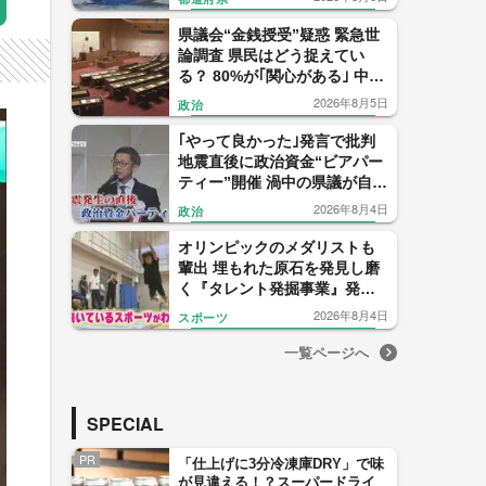
県議会“金銭授受”疑惑 緊急世
論調査 県民はどう捉えてい
る？ 80%が｢関心がある｣ 中尾
元県議の会見 信用したのは僅
2026年8月5日
政治
か1% 【福岡発】
｢やって良かった｣発言で批判
地震直後に政治資金“ビアパー
ティー”開催 渦中の県議が自民
党県議団トップを辞任表明
2026年8月4日
政治
【福岡発】
オリンピックのメダリストも
輩出 埋もれた原石を発見し磨
く『タレント発掘事業』発足
から22年 1000人に1人の“狭き
2026年8月4日
スポーツ
門” 【福岡発】
一覧ページへ
SPECIAL
PR
「仕上げに3分冷凍庫DRY」で味
が見違える！？スーパードライ