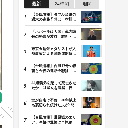
最新
24時間
週間
【台風情報】ダブル台風の
週末の進路予想は 本州は
土曜晴れも日曜は…
「ネパールは天国」蔵内議
長の発言が波紋 維新・吉
村代表「福岡県議…
東京五輪銀メダリストが人
身事故による危険運転致傷
罪で起訴 本多灯…
【台風情報】台風13号の影
響と今後の進路予想は 沖
縄や奄美では大雨…
44歳義弟を蹴って死亡させ
たか 41歳女を逮捕 日頃
から同じ敷地内の…
妻が自宅で不倫…20年以上
も裏切られ続けた夫が“間
男”に請求した慰…
【台風情報】暴風域のエリ
ア、今後の進路は？気象予
報士解説