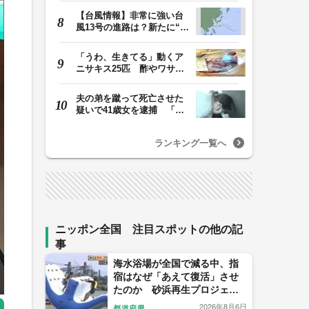
【台風情報】非常に強い台
風13号の進路は？新たに“台
風のたまご”熱…
「うわ、生きてる」動くア
ニサキス25匹 酢やワサビ
では死滅せず…「…
夫の弟を蹴って死亡させた
疑いで41歳女を逮捕 「生
活態度に不満があ…
ランキング一覧へ
ニッポン全国 注目スポットの他の記
事
海水浴場が全国で減る中、指
宿はなぜ「あえて復活」させ
たのか 砂浜再生プロジェク
トの舞台裏
2026年8月6日
都道府県