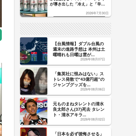
が導き出した「冷え」と「辛
口」のおいしい関係 青く変化
2026年7月30日
した「辛口カーブ」が飲み頃の
サイン！
【台風情報】ダブル台風の
週末の進路予想は 本州は土
曜晴れも日曜は雲が...
2026年08月07日
「集英社に恨みはない」ス
トレス発散で“43億円超”の
ジャンプグッズを...
2026年08月06日
元ものまねタレントの清水
良太郎さん(37)死去 タレン
ト・清水アキラ...
2026年08月02日
「日本を必ず後悔させる」