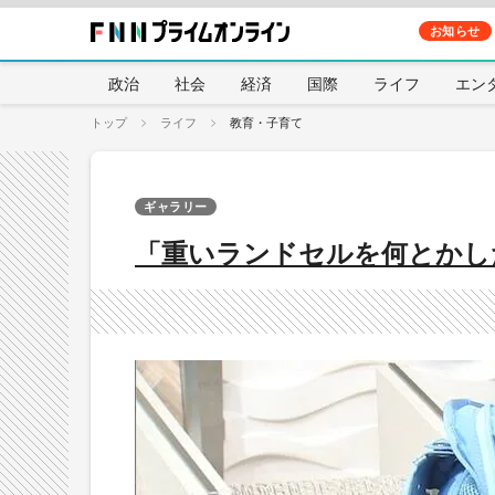
お知らせ
政治
社会
経済
国際
ライフ
エン
トップ
ライフ
教育・子育て
ギャラリー
「重いランドセルを何とかし