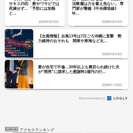
サキス25匹 酢やワサビでは
活断層は力を蓄え危ない」 専
死滅せず…「予防には加熱
門家が警鐘《中央構造線》
と...
M...
2026年8月6日
2026年8月4日
【台風情報】台風13号は7日ごろ沖縄に直撃 勢
力維持のおそれも 関東や東海など太...
2026年8月3日
妻が自宅で不倫…20年以上も裏切られ続けた夫
が“間男”に請求した慰謝料1億円の行...
2026年1月8日
Recommended by
アクセスランキング