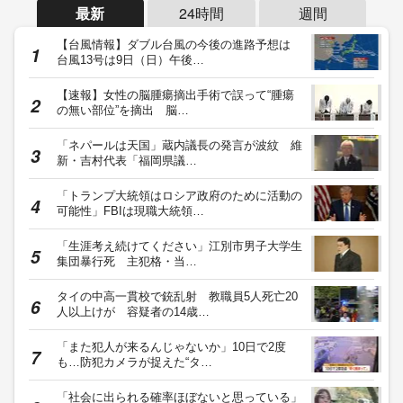
最新
24時間
週間
【台風情報】ダブル台風の今後の進路予想は
台風13号は9日（日）午後…
【速報】女性の脳腫瘍摘出手術で誤って“腫瘍
の無い部位”を摘出 脳…
「ネパールは天国」蔵内議長の発言が波紋 維
新・吉村代表「福岡県議…
「トランプ大統領はロシア政府のために活動の
可能性」FBIは現職大統領…
「生涯考え続けてください」江別市男子大学生
集団暴行死 主犯格・当…
タイの中高一貫校で銃乱射 教職員5人死亡20
人以上けが 容疑者の14歳…
「また犯人が来るんじゃないか」10日で2度
も…防犯カメラが捉えた“タ…
「社会に出られる確率ほぼないと思っている」