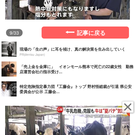
記事に戻る
9
/33
現場の「生の声」に耳を傾け、真の解決策を生み出していく
PR(dentsu Japan)
「売上金を金庫に」 イオンモール熊本で死亡の22歳女性 勤務
店運営会社の指示受け...
特定危険指定暴力団『工藤会』トップ 野村悟総裁が引退 県公安
委員会が公示 工藤会...