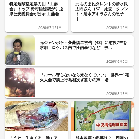
特定危険指定暴力団『工藤
元ものまねタレントの清水良
会』トップ 野村悟総裁が引退
太郎さん（37）死去 タレン
県公安委員会が公示 工藤会...
ト・清水アキラさんの息子
｜...
2026年7月31日
2026年8月2日
元ジャンポケ・斉藤慎二被告（43）に懲役7年を
求刑 ロケバス内で性的暴行など 被...
2026年8月5日
「ルール守らないなら来なくていい」“世界一”花
火大会で禁止行為相次ぎ怒りの声 場...
2026年8月3日
「うわ、生きてる」動くアニ
熊本地震の影響は？「四国の