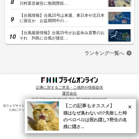
川村葉音被告に無期懲役…
【台風情報】台風15号は来週、東日本や北日本
に接近か お盆期間中の…
【台風最新情報】台風15号がお盆休み直撃のお
それ 列島に台風が接近…
ランキング一覧へ
記事に対するご意見・ご感想や情報提供
運営会社
© Fuji News Network, Inc. All rights reserved.
×
【この記事もオススメ】
当ウェブサイトでは、ユーザのニーズ・興味・関⼼に合致したコンテンツや広告配信を提供する
ためにクッキーを使⽤しています。詳細は、
プライバシーポリシー
をご確認ください。
猫はなぜ臭わないの?失敗した時
のペロペロは照れ隠し?野生の名
残に隠さ...