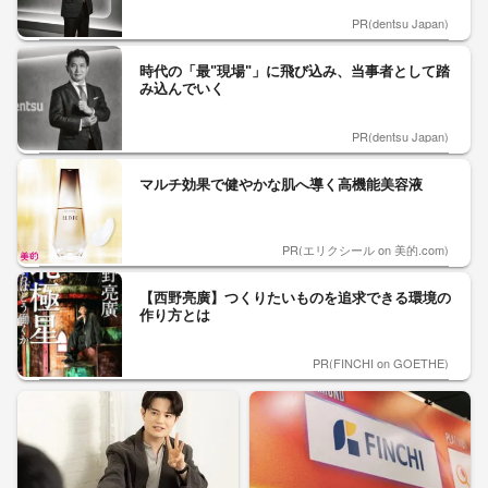
PR(dentsu Japan)
時代の「最"現場"」に飛び込み、当事者として踏
み込んでいく
PR(dentsu Japan)
マルチ効果で健やかな肌へ導く高機能美容液
PR(エリクシール on 美的.com)
【西野亮廣】つくりたいものを追求できる環境の
作り方とは
PR(FINCHI on GOETHE)