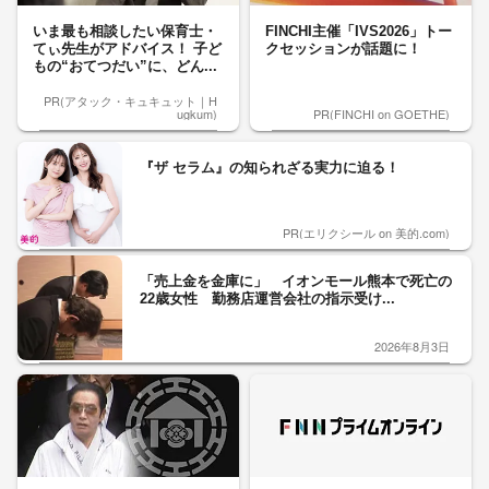
いま最も相談したい保育士・
FINCHI主催「IVS2026」トー
てぃ先生がアドバイス！ 子ど
クセッションが話題に！
もの“おてつだい”に、どん...
PR(アタック・キュキュット｜H
ugkum)
PR(FINCHI on GOETHE)
『ザ セラム』の知られざる実力に迫る！
PR(エリクシール on 美的.com)
「売上金を金庫に」 イオンモール熊本で死亡の
22歳女性 勤務店運営会社の指示受け...
2026年8月3日