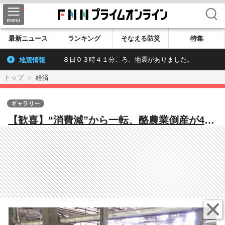
検索
最新ニュース
ランキング
そなえる防災
特集
地震情報
８日０３時４１分ころ、地震がありました。
トップ
経済
ギャラリー
【歓喜】“消費減”から一転、酪農業倒産が4年
ぶりゼロに…自社製「チーズ」も収益の助け
に 新たな悩みはエサ代・電気代・燃料費高
騰