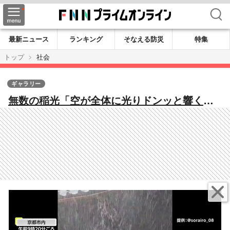
検索
最新ニュース
ランキング
そなえる防災
特集
トップ
社会
ギャラリー
無数の稲光「空が全体に光りドンッと響くよ
うな感じ」…広範囲で強い雨となった23日
「一気に降り出し滝に踏み込んだよう」台風2
号北上、25日にかけ警戒