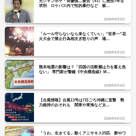
元ジャンポケ・斉藤慎二被告（43）に懲役7年を
求刑 ロケバス内で性的暴行など 被...
2026年8月5日
「ルール守らないなら来なくていい」“世界一”花
火大会で禁止行為相次ぎ怒りの声 場...
2026年8月3日
熊本地震の影響は？「四国の活断層は力を蓄え危
ない」 専門家が警鐘《中央構造線》M...
2026年8月4日
【台風情報】台風13号は7日ごろ沖縄に直撃 勢
力維持のおそれも 関東や東海など太...
2026年8月3日
「うわ、生きてる」動くアニサキス25匹 酢やワ