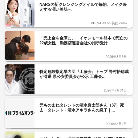
NARSの新クレンジングオイルで毎朝、メイク映
えする潤い美肌へ
PR(NARS on 美的.com)
「売上金を金庫に」 イオンモール熊本で死亡の
22歳女性 勤務店運営会社の指示受け...
2026年8月3日
特定危険指定暴力団『工藤会』トップ 野村悟総裁
が引退 県公安委員会が公示 工藤会...
2026年7月31日
元ものまねタレントの清水良太郎さん（37）死
去 タレント・清水アキラさんの息子｜...
2026年8月2日