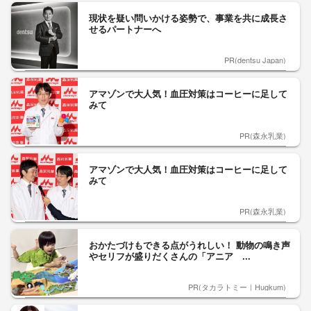
現状を疑い問いかける姿勢で、事業を共に成長さ
せるパートナーへ
PR(dentsu Japan)
アマゾンで大人気！血圧対策はコーヒーに足して
みて
PR(森永乳業)
アマゾンで大人気！血圧対策はコーヒーに足して
みて
PR(森永乳業)
おかたづけもできる点がうれしい！ 動物の鳴き声
やセリフが盛りだくさんの「アニア ...
PR(タカラトミー｜Hugkum)