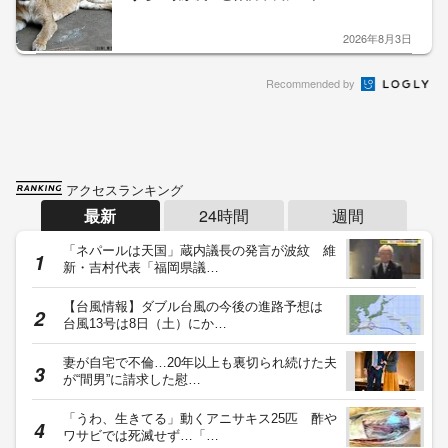
2026年8月3日
Recommended by
アクセスランキング
最新
24時間
週間
「ネパールは天国」蔵内議長の発言が波紋 維
新・吉村代表「福岡県議…
【台風情報】ダブル台風の今後の進路予想は
台風13号は8日（土）にか…
妻が自宅で不倫…20年以上も裏切られ続けた夫
が“間男”に請求した慰…
「うわ、生きてる」動くアニサキス25匹 酢や
ワサビでは死滅せず…「…