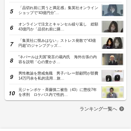
「品切れ前に買うと満足感」集英社オンライン
ショップで“43億円分”…
オンラインで注文とキャンセル繰り返し 総額
43億円か「品切れ前に購…
「集英社に恨みはない」ストレス発散で“43億
円超”のジャンプグッズ…
“ネパールは天国”発言の蔵内氏 海外出張の内
容を説明「心の豊かさ…
男性教諭を懲戒免職 男子バレー部顧問が部費
14万円余を私的流用…旅…
元ジャンポケ・斉藤慎二被告（43）に懲役7年
を求刑 ロケバス内で性的…
ランキング一覧へ