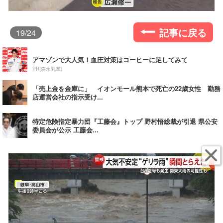
記事に戻る
19
/24
アマゾンで大人気！血圧対策はコーヒーに足してみて
PR(森永乳業)
「売上金を金庫に」 イオンモール熊本で死亡の22歳女性 勤務
店運営会社の指示受け...
特定危険指定暴力団『工藤会』トップ 野村悟総裁が引退 県公安
委員会が公示 工藤会...