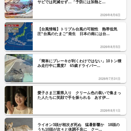
サビでは死滅せず…「予防には加熱と...
2026年8月6日
【台風情報】トリプル台風の可能性 熱帯低気
圧“台風のたまご”発生 日本の南には台...
2026年8月5日
「簡単にブレーキが利くわけではない」10トン積
み走行中に震度7 65歳ドライバー...
2026年7月31日
愛子さま三重県入り クリーム色の装いで集まっ
た人たちに笑顔で手を振られる あす伊...
2026年8月1日
ライオン3頭が相次ぎ死ぬ 猛暑影響か 18頭の
うち10頭が次々と体調不良に クー...