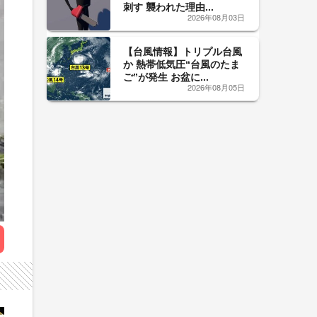
刺す 襲われた理由...
2026年08月03日
【台風情報】トリプル台風
か 熱帯低気圧“台風のたま
ご”が発生 お盆に...
2026年08月05日