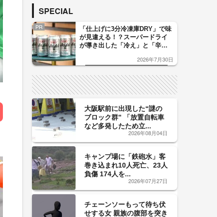
SPECIAL
PR
「仕上げに3分冷凍庫DRY」で味
が見違える！？スーパードライ
が導き出した「冷え」と「辛
口」のおいしい関係 青く変化
2026年7月30日
した「辛口カーブ」が飲み頃の
サイン！
大阪駅前に出現した“謎の
ブロック群” 「放置自転車
など多発したため立...
2026年08月04日
キャンプ場に「鉄砲水」客
巻き込まれ10人死亡、23人
負傷 174人を...
2026年07月27日
チェーンソーもって待ち伏
せする女 親族の腹部を突き