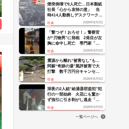
煙突倒壊で9人死亡…日本製紙
社長「心から哀悼の意」 当
時414人勤務しデスクワーク中
の犠牲者も 令和8年熊本地震
2026年8月5日
社会
「撃つぞ！おろせ！」警察官
が“刃物男”に発砲 2発目が左
胸に命中し死亡 専門家「適
正な使用」 大阪・河内長野
2026年8月5日
社会
市
震源から離れ“被害なし”も…
阿蘇“奇跡の湯”風評被害で大
打撃 数千万円分キャンセル
に「頑張ってきたけどモチベ
2026年8月5日
社会
ーション保つのが難しい」
深夜の2人組“給湯器窃盗犯”犯
行の一部始終 火花にも驚か
ず強引に引き剥がし逃走「野
放しにしていては他にも被害
2026年8月5日
社会
出かねない」
一覧ページへ