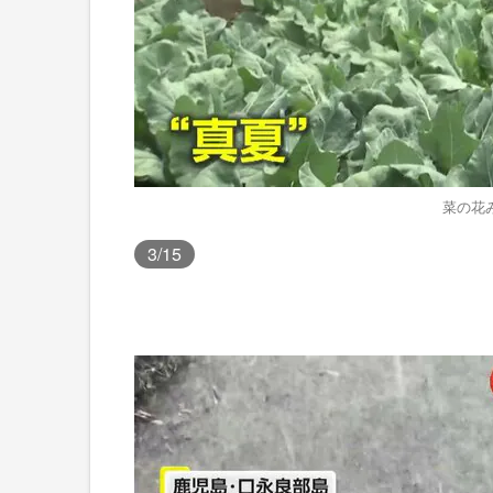
菜の花
3
/15