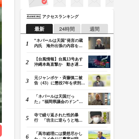
アクセスランキング
最新
24時間
週間
“ネパールは天国”発言の蔵
内氏 海外出張の内容を説
明「心の豊かさ…
【台風情報】台風13号あす
沖縄本島直撃か 動き遅く
週末に影響も 猛…
元ジャンポケ・斉藤慎二被
告（43）に懲役7年を求刑
ロケバス内で性的…
「ネパールは天国だっ
た」“福岡県議会のドン”蔵
内議長が発言 金銭…
寺で繰り返された性的暴
行 「坊主に逆らうと地獄
に落ちる」と脅され…
「高市総理には愛想尽かし
た」コメ余りに農家が悲