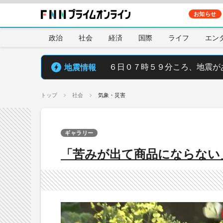
お知らせ
政治
社会
経済
国際
ライフ
エン
地震情報
６日０７時５９分ころ、地震が
トップ
社会
気象・災害
ギャラリー
「苦みが出て商品にならない