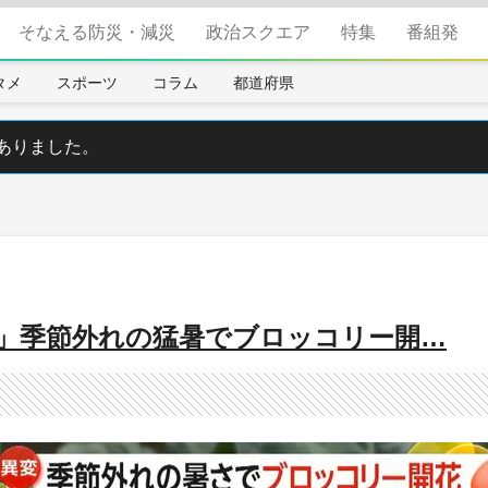
そなえる防災・減災
政治スクエア
特集
番組発
タメ
スポーツ
コラム
都道府県
ありました。
」季節外れの猛暑でブロッコリー開…