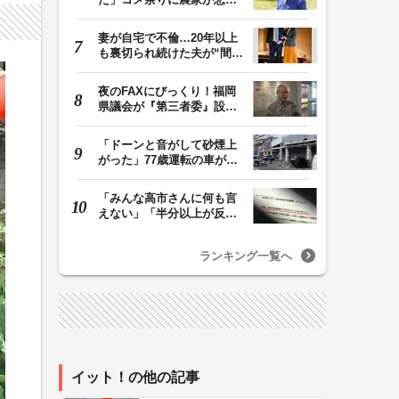
鳴 売値は生産原価…
妻が自宅で不倫…20年以上
も裏切られ続けた夫が“間
男”に請求した慰…
夜のFAXにびっくり！福岡
県議会が『第三者委』設置
に一転 ‟天国”の…
「ドーンと音がして砂煙上
がった」77歳運転の車が立
体駐車場から落下…
「みんな高市さんに何も言
えない」「半分以上が反
対」 消費税減税めぐ…
ランキング一覧へ
イット！の他の記事