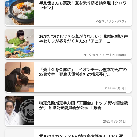
早見優さんも実践！夏を乗り切る鍋料理【クロワ
ッサン】
PR(マガジンハウス)
おかたづけもできる点がうれしい！ 動物の鳴き声
やセリフが盛りだくさんの「アニア ...
PR(タカラトミー｜Hugkum)
「売上金を金庫に」 イオンモール熊本で死亡の
22歳女性 勤務店運営会社の指示受け...
2026年8月3日
特定危険指定暴力団『工藤会』トップ 野村悟総裁
が引退 県公安委員会が公示 工藤会...
2026年7月31日
元ものまねタレントの清水良太郎さん（37）死