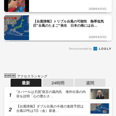
2026年8月4日
【台風情報】トリプル台風の可能性 熱帯低気
圧“台風のたまご”発生 日本の南には台...
2026年8月5日
Recommended by
アクセスランキング
最新
24時間
週間
“ネパールは天国”発言の蔵内氏 海外出張の内
容を説明「心の豊かさ…
【台風情報】ダブル台風の今後の進路予想は
台風13号は7日（金）昼過…