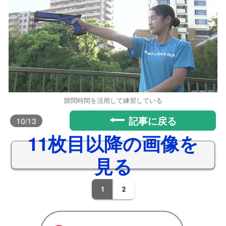
隙間時間を活用して練習している
記事に戻る
10
/13
11枚目以降の画像を
見る
1
2