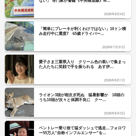
ない」 専門家が警鐘《中央構造線》M...
2026年8月4日
「簡単にブレーキが利くわけではない」10トン積
み走行中に震度7 65歳ドライバー...
2026年7月31日
愛子さま三重県入り クリーム色の装いで集まっ
た人たちに笑顔で手を振られる あす伊...
2026年8月1日
ライオン3頭が相次ぎ死ぬ 猛暑影響か 18頭の
うち10頭が次々と体調不良に クー...
2026年8月3日
ベントレー乗り捨て猛ダッシュで逃走…フォロワ
ー55万人“自称インフルエンサー”を...