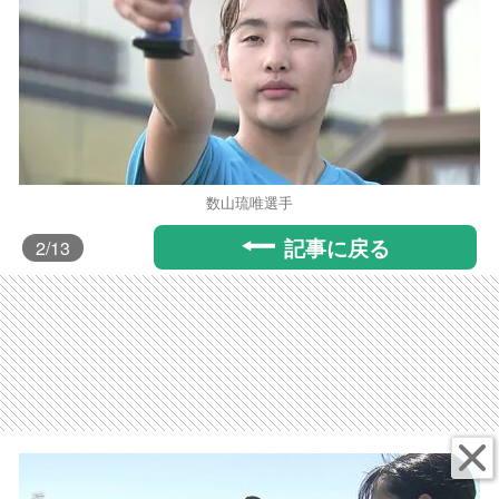
数山琉唯選手
記事に戻る
2
/13