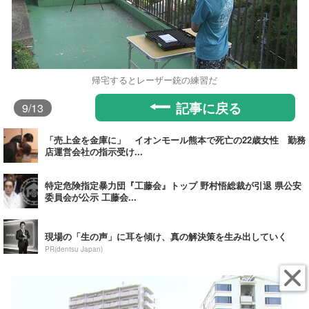
帰宅するとレーザー銃の練習だ
記事に戻る
9
/13
「売上金を金庫に」 イオンモール熊本で死亡の22歳女性 勤務
店運営会社の指示受け...
特定危険指定暴力団『工藤会』トップ 野村悟総裁が引退 県公安
委員会が公示 工藤会...
現場の「生の声」に耳を傾け、真の解決策を生み出していく
PR(dentsu Japan)