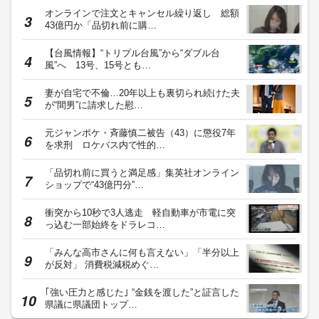
オンラインで注文とキャンセル繰り返し 総額
43億円か「品切れ前に購…
【台風情報】“トリプル台風”から“ダブル台
風”へ 13号、15号とも…
妻が自宅で不倫…20年以上も裏切られ続けた夫
が“間男”に請求した慰…
元ジャンポケ・斉藤慎二被告（43）に懲役7年
を求刑 ロケバス内で性的…
「品切れ前に買うと満足感」集英社オンライン
ショップで“43億円分”…
衝突から10秒で3人逃走 軽自動車が市電に突
っ込む一部始終をドラレコ…
「みんな高市さんに何も言えない」「半分以上
が反対」 消費税減税めぐ…
｢強い圧力と感じた｣ “金銭を渡した”と証言した
県議に県議団トップ…