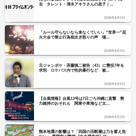
去 タレント・清水アキラさんの息子｜...
2026年8月2日
「ルール守らないなら来なくていい」“世界一”花
火大会で禁止行為相次ぎ怒りの声 場...
2026年8月3日
元ジャンポケ・斉藤慎二被告（43）に懲役7年を
求刑 ロケバス内で性的暴行など 被...
2026年8月5日
【台風情報】台風13号は7日ごろ沖縄に直撃 勢
力維持のおそれも 関東や東海など太...
2026年8月3日
熊本地震の影響は？「四国の活断層は力を蓄え危