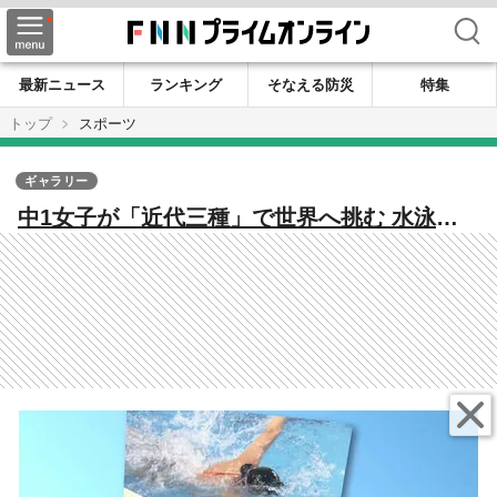
検索
最新ニュース
ランキング
そなえる防災
特集
トップ
スポーツ
ギャラリー
中1女子が「近代三種」で世界へ挑む 水泳・
射撃・ランの3種目で競い「世界でも輝ける選
手に」12歳以下女子トライアスロンは全国1
位！