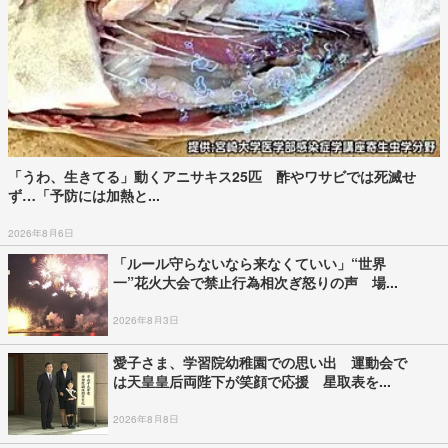
「うわ、生きてる」動くアニサキス25匹 酢やワサビでは死滅せ
ず…「予防には加熱と...
2026年8月6日
「ルール守らないなら来なくていい」“世界
一”花火大会で禁止行為相次ぎ怒りの声 場...
2026年8月3日
愛子さま、学習院幼稚園での思い出 運動会で
は天皇皇后両陛下が笑顔で応援 星取表を...
2026年8月8日