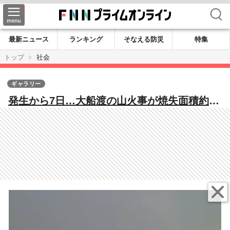
検索
最新ニュース
ランキング
そなえる防災
特集
トップ
社会
ギャラリー
発生から7日…大船渡の山火事が焼失面積約
2600haに拡大 避難長期化で医療支援チーム
「ICAT」による感染症対策も 15日連続で乾
燥注意報発表