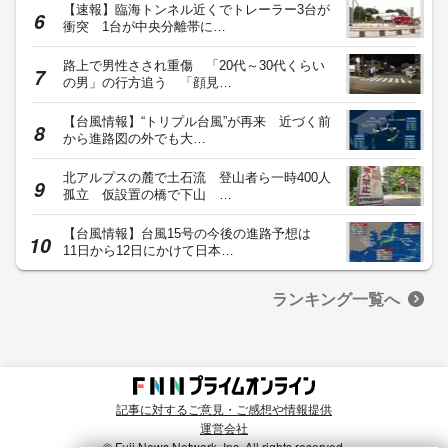
【速報】臨海トンネル近くでトレーラー3台が
衝突 1台が中央分離帯に…
路上で男性さされ重傷 「20代～30代くらい
の男」の行方追う 「顔見…
【台風情報】“トリプル台風”が再来 近づく前
から進路図の外でも大…
北アルプスの麓で土石流 登山者ら一時400人
孤立 仮設置の橋で下山 …
【台風情報】台風15号の今後の進路予想は
11日から12日にかけて日本…
ランキング一覧へ
記事に対するご意見・ご感想や情報提供
運営会社
© Fuji News Network, Inc. All rights reserved.