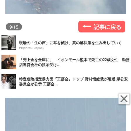
記事に戻る
9
/15
現場の「生の声」に耳を傾け、真の解決策を生み出していく
PR(dentsu Japan)
「売上金を金庫に」 イオンモール熊本で死亡の22歳女性 勤務
店運営会社の指示受け...
特定危険指定暴力団『工藤会』トップ 野村悟総裁が引退 県公安
委員会が公示 工藤会...