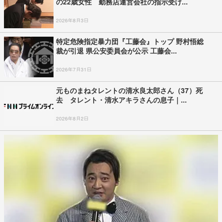
の22歳女性 勤務店運営会社の指示受け...
2026年8月3日
特定危険指定暴力団『工藤会』トップ 野村悟総
裁が引退 県公安委員会が公示 工藤会...
2026年7月31日
元ものまねタレントの清水良太郎さん（37）死
去 タレント・清水アキラさんの息子｜...
2026年8月2日