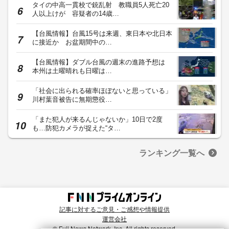
タイの中高一貫校で銃乱射 教職員5人死亡20
人以上けが 容疑者の14歳…
【台風情報】台風15号は来週、東日本や北日本
に接近か お盆期間中の…
【台風情報】ダブル台風の週末の進路予想は
本州は土曜晴れも日曜は…
「社会に出られる確率ほぼないと思っている」
川村葉音被告に無期懲役…
「また犯人が来るんじゃないか」10日で2度
も…防犯カメラが捉えた“タ…
ランキング一覧へ
記事に対するご意見・ご感想や情報提供
運営会社
© Fuji News Network, Inc. All rights reserved.