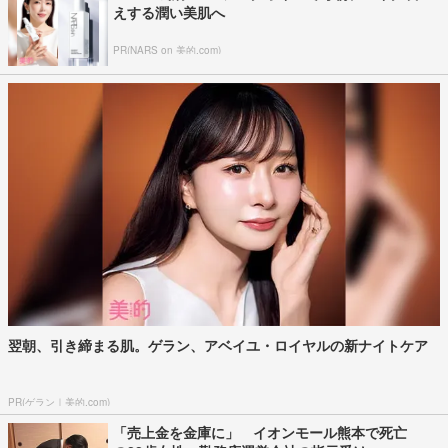
えする潤い美肌へ
PR(NARS on 美的.com)
翌朝、引き締まる肌。ゲラン、アベイユ・ロイヤルの新ナイトケア
PR(ゲラン｜美的.com)
「売上金を金庫に」 イオンモール熊本で死亡