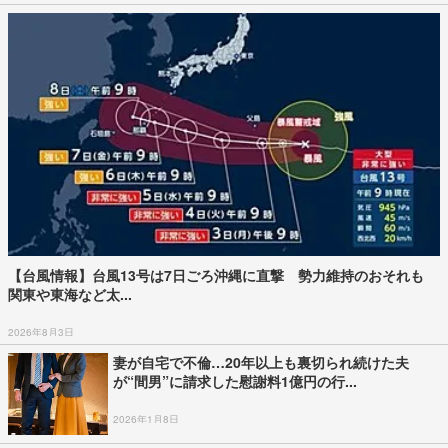
【台風情報】台風13号は7日ごろ沖縄に直撃 勢力維持のおそれも
関東や東海など太...
2026年8月3日
妻が自宅で不倫…20年以上も裏切られ続けた夫
が“間男”に請求した慰謝料1億円の行...
2026年1月8日