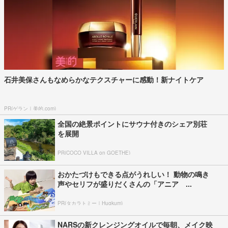
石井美保さんもなめらかなテクスチャーに感動！新ナイトケア
PR(ゲラン｜美的.com)
全国の絶景ポイントにサウナ付きのシェア別荘
を展開
PR(COCO VILLA on GOETHE)
おかたづけもできる点がうれしい！ 動物の鳴き
声やセリフが盛りだくさんの「アニア ...
PR(タカラトミー｜Hugkum)
NARSの新クレンジングオイルで毎朝、メイク映