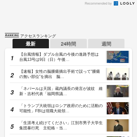
Recommended by
アクセスランキング
最新
24時間
週間
【台風情報】ダブル台風の今後の進路予想は
台風13号は9日（日）午後…
【速報】女性の脳腫瘍摘出手術で誤って“腫瘍
の無い部位”を摘出 脳…
「ネパールは天国」蔵内議長の発言が波紋 維
新・吉村代表「福岡県議…
「トランプ大統領はロシア政府のために活動の
可能性」FBIは現職大統領…
「生涯考え続けてください」江別市男子大学生
集団暴行死 主犯格・当…