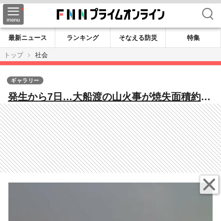
検索
最新ニュース
ランキング
そなえる防災
特集
トップ
社会
ギャラリー
発生から7日…大船渡の山火事が焼失面積約
2600haに拡大 避難長期化で医療支援チーム
「ICAT」による感染症対策も 15日連続で乾
燥注意報発表