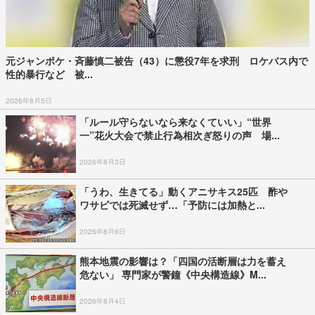
元ジャンポケ・斉藤慎二被告（43）に懲役7年を求刑 ロケバス内で
性的暴行など 被...
2026年8月5日
「ルール守らないなら来なくていい」“世界
一”花火大会で禁止行為相次ぎ怒りの声 場...
2026年8月3日
「うわ、生きてる」動くアニサキス25匹 酢や
ワサビでは死滅せず…「予防には加熱と...
2026年8月6日
熊本地震の影響は？「四国の活断層は力を蓄え
危ない」 専門家が警鐘《中央構造線》M...
2026年8月4日