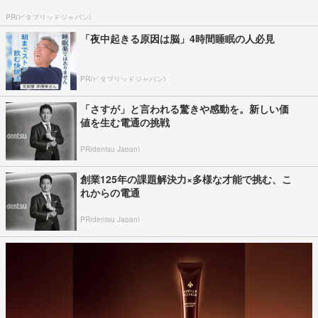
PR(ビタブリッドジャパン)
「夜中起きる原因は脳」4時間睡眠の人必見
PR(ビタブリッドジャパン)
「さすが」と言われる驚きや感動を。新しい価
値を生む電通の挑戦
PR(dentsu Japan)
創業125年の課題解決力×多様な才能で挑む、こ
れからの電通
PR(dentsu Japan)