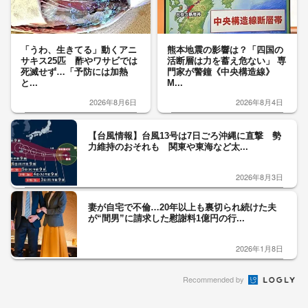
「うわ、生きてる」動くアニ
熊本地震の影響は？「四国の
サキス25匹 酢やワサビでは
活断層は力を蓄え危ない」 専
死滅せず…「予防には加熱
門家が警鐘《中央構造線》
と...
M...
2026年8月6日
2026年8月4日
【台風情報】台風13号は7日ごろ沖縄に直撃 勢
力維持のおそれも 関東や東海など太...
2026年8月3日
妻が自宅で不倫…20年以上も裏切られ続けた夫
が“間男”に請求した慰謝料1億円の行...
2026年1月8日
Recommended by