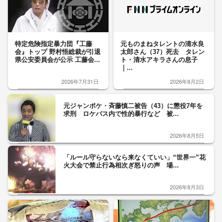
特定危険指定暴力団『工藤
元ものまねタレントの清水良
会』トップ 野村悟総裁が引退
太郎さん（37）死去 タレン
県公安委員会が公示 工藤会...
ト・清水アキラさんの息子
｜...
2026年7月31日
2026年8月2日
元ジャンポケ・斉藤慎二被告（43）に懲役7年を
求刑 ロケバス内で性的暴行など 被...
2026年8月5日
「ルール守らないなら来なくていい」“世界一”花
火大会で禁止行為相次ぎ怒りの声 場...
2026年8月3日