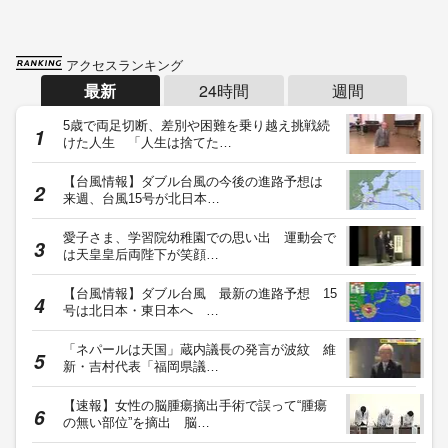
アクセスランキング
最新
24時間
週間
5歳で両足切断、差別や困難を乗り越え挑戦続
けた人生 「人生は捨てた…
【台風情報】ダブル台風の今後の進路予想は
来週、台風15号が北日本…
愛子さま、学習院幼稚園での思い出 運動会で
は天皇皇后両陛下が笑顔…
【台風情報】ダブル台風 最新の進路予想 15
号は北日本・東日本へ …
「ネパールは天国」蔵内議長の発言が波紋 維
新・吉村代表「福岡県議…
【速報】女性の脳腫瘍摘出手術で誤って“腫瘍
の無い部位”を摘出 脳…