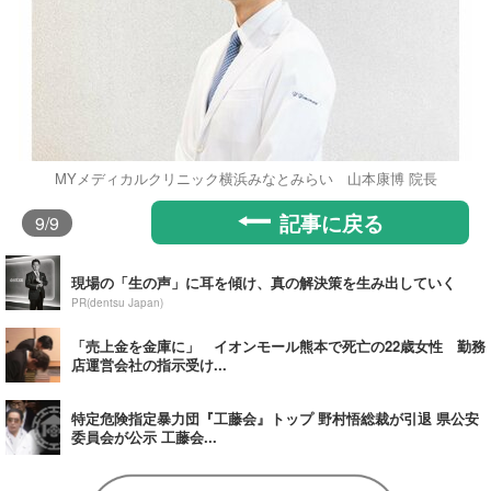
MYメディカルクリニック横浜みなとみらい 山本康博 院長
記事に戻る
9
/9
現場の「生の声」に耳を傾け、真の解決策を生み出していく
PR(dentsu Japan)
「売上金を金庫に」 イオンモール熊本で死亡の22歳女性 勤務
店運営会社の指示受け...
特定危険指定暴力団『工藤会』トップ 野村悟総裁が引退 県公安
委員会が公示 工藤会...