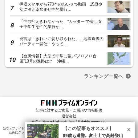
押収スマホから770本のわいせつ動画 15歳少
女に酒と薬飲ませ性的暴行…
「性欲抑えきれなかった」“カッター”で脅し女
子中学生を性的暴行か…
発言は「きれいに切り取られた」…地震直後の
パーティー開催「やって…
【台風情報】大型で非常に強い“ノロノロ台
風”13号の進路は？ 沖縄…
ランキング一覧へ
記事に対するご意見・ご感想や情報提供
運営会社
© Fuji News Network, Inc. All rights reserved.
×
【この記事もオススメ】
当ウェブサイトでは、ユーザのニーズ・興味・関⼼に合致したコンテンツや広告配信を提供する
ためにクッキーを使⽤しています。詳細は、
プライバシーポリシー
をご確認ください。
99歳も遭難...富士山で高齢登山