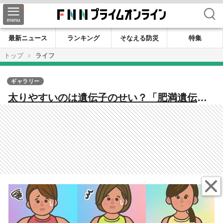
検索
最新ニュース
ランキング
そなえる防災
特集
トップ
ライフ
ギャラリー
太りやすいのは遺伝子のせい？「肥満遺伝
子」タイプのセルフチェック法と医師が伝授
する効果的なダイエット