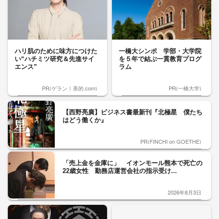
ハリ肌のために味方につけた
一橋大シンポ 学部・大学院
い“ハチミツ研究＆先進サイ
を５年で結ぶ一貫教育プログ
エンス”
ラム
PR(ゲラン｜美的.com)
PR(一橋大学)
【西野亮廣】ビジネス書最新刊『北極星 僕たち
はどう働くか』
PR(FINCHI on GOETHE)
「売上金を金庫に」 イオンモール熊本で死亡の
22歳女性 勤務店運営会社の指示受け...
2026年8月3日