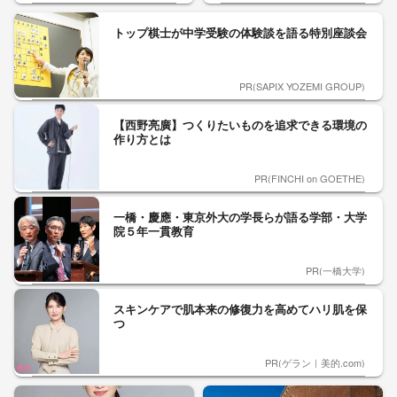
トップ棋士が中学受験の体験談を語る特別座談会
PR(SAPIX YOZEMI GROUP)
【西野亮廣】つくりたいものを追求できる環境の
作り方とは
PR(FINCHI on GOETHE)
一橋・慶應・東京外大の学長らが語る学部・大学
院５年一貫教育
PR(一橋大学)
スキンケアで肌本来の修復力を高めてハリ肌を保
つ
PR(ゲラン｜美的.com)